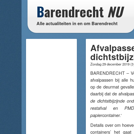
B
arendrecht
NU
Alle actualiteiten in en om Barendrecht
Afvalpasse
dichtstbij
Zondag 29 december 2019
(
3
BARENDRECHT – Vori
afvalpassen bij alle 
op de deurmat gevall
daarbij dat de afvalpas
de dichtstbijzijnde on
restafval en PM
‘
papiercontainer.
Details over om hoevee
containers’ het gaat 