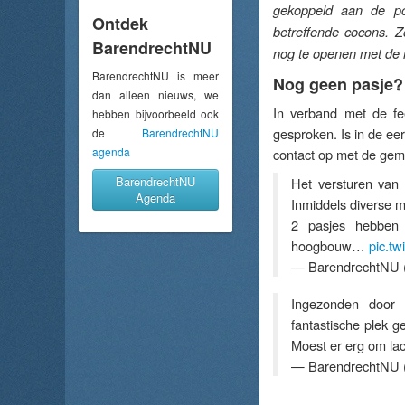
gekoppeld aan de po
Ontdek
betreffende cocons. 
BarendrechtNU
nog te openen met de 
BarendrechtNU is meer
Nog geen pasje?
dan alleen nieuws, we
In verband met de fe
hebben bijvoorbeeld ook
gesproken. Is in de ee
de
BarendrechtNU
agenda
contact op met de gem
BarendrechtNU
Het versturen van 
Agenda
Inmiddels diverse 
2 pasjes hebben 
hoogbouw…
pic.t
— BarendrechtNU 
Ingezonden door 
fantastische plek g
Moest er erg om la
— BarendrechtNU 