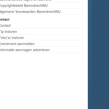
Copyrightbeleid BarendrechtNU
Algemene Voorwaarden BarendrechtNU
ontact
Contact
Tip insturen
Foto('s) insturen
Evenement aanmelden
Informatie aanvragen adverteren