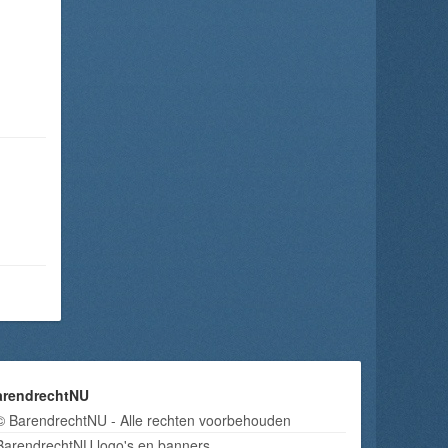
arendrechtNU
© BarendrechtNU - Alle rechten voorbehouden
BarendrechtNU logo's en banners