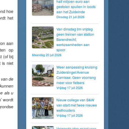
half miljoen euro aan
gestolen spullen in loods
kend hoe
aan het Zuideinde
Dinsdag 21 juli 2026
rdt het
Van dinsdag t/m vrijdag
geen treinen van station
Barendrecht;
ion aan
werkzaamheden aan
ten op
spoor
Maandag 20 juli 2026
 (of bij
is niet
Weer aanpassing kruising
Zuidersingel/Avenue
Carnisse: Geen voorrang
 van de
meer voor fietsers
, kunnen
Vrijdag 17 juli 2026
e als u
n’ wordt
Nieuw college van B&W
van start met twee nieuwe
grondse
wethouders
Vrijdag 17 juli 2026
Volgende stap gezet voor