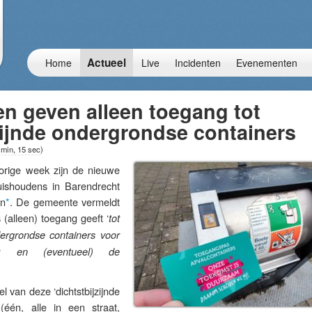
Actueel
Home
Live
Incidenten
Evenementen
n geven alleen toegang tot
zijnde ondergrondse containers
 min, 15 sec
)
ge week zijn de nieuwe
huishoudens in Barendrecht
en
*
. De gemeente vermeldt
 (alleen) toegang geeft ‘
tot
dergrondse containers voor
D en (eventueel) de
l van deze ‘dichtstbijzijnde
(één, alle in een straat,