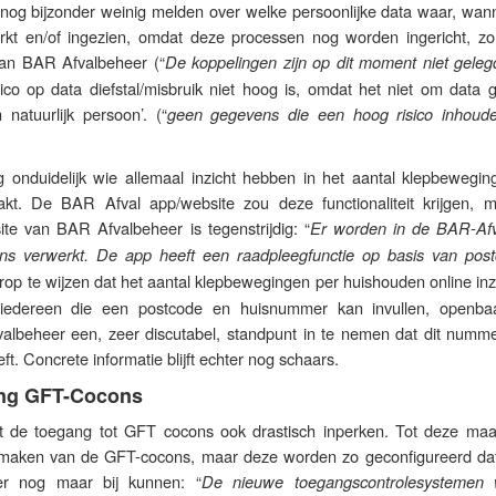
og bijzonder weinig melden over welke persoonlijke data waar, wan
kt en/of ingezien, omdat deze processen nog worden ingericht, zo 
van BAR Afvalbeheer (“
De koppelingen zijn op dit moment niet geleg
sico op data diefstal/misbruik niet hoog is, omdat het niet om data 
 natuurlijk persoon’. (“
geen gegevens die een hoog risico inhoud
ig onduidelijk wie allemaal inzicht hebben in het aantal klepbewegin
kt. De BAR Afval app/website zou deze functionaliteit krijgen, 
ite van BAR Afvalbeheer is tegenstrijdig: “
Er worden in de BAR-Af
s verwerkt. De app heeft een raadpleegfunctie op basis van pos
t erop te wijzen dat het aantal klepbewegingen per huishouden online inzi
iedereen die een postcode en huisnummer kan invullen, openba
albeheer een, zeer discutabel, standpunt in te nemen dat dit numm
t. Concrete informatie blijft echter nog schaars.
ang GFT-Cocons
 de toegang tot GFT cocons ook drastisch inperken. Tot deze ma
 maken van de GFT-cocons, maar deze worden zo geconfigureerd dat
r nog maar bij kunnen: “
De nieuwe toegangscontrolesystemen