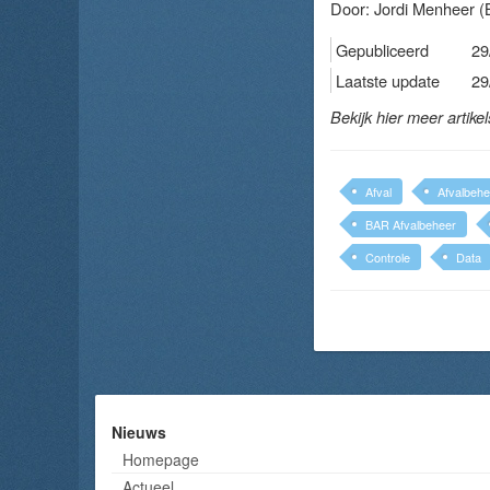
Door:
Jordi Menheer
(
Gepubliceerd
29
Laatste update
29
Bekijk hier meer artike
Afval
Afvalbehe
BAR Afvalbeheer
Controle
Data
Nieuws
Homepage
Actueel