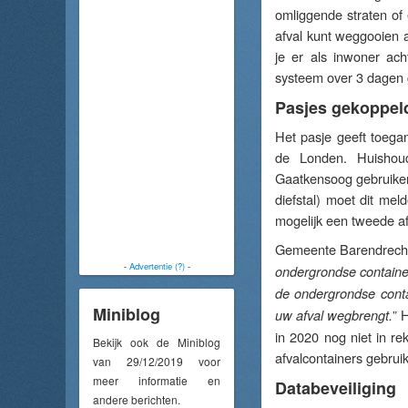
omliggende straten of 
afval kunt weggooien a
je er als inwoner ac
systeem over 3 dagen ge
Pasjes gekoppeld
Het pasje geeft toega
de Londen. Huishou
Gaatkensoog gebruiken 
diefstal) moet dit mel
mogelijk een tweede af
Gemeente Barendrecht
-
Advertentie (?)
-
ondergrondse container
de ondergrondse cont
Miniblog
” 
uw afval wegbrengt.
in 2020 nog niet in r
Bekijk ook de Miniblog
afvalcontainers gebrui
van 29/12/2019 voor
meer informatie en
Databeveiliging
andere berichten.