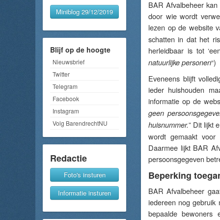
BAR Afvalbeheer kan n
Miniblog 29/12/2019
door wie wordt verwer
lezen op de website 
schatten in dat het ri
Blijf op de hoogte
herleidbaar is tot ‘een
“)
Nieuwsbrief
natuurlijke personen
Twitter
Eveneens blijft volled
Telegram
ieder huishouden maa
Facebook
informatie op de webs
Instagram
geen persoonsgegeven
Volg BarendrechtNU
” Dit lijk
huisnummer.
wordt gemaakt voor 
Daarmee lijkt BAR Afv
Redactie
persoonsgegeven betref
Beperking toeg
Foto's insturen
BAR Afvalbeheer gaat
Informatie insturen
iedereen nog gebruik
bepaalde bewoners e