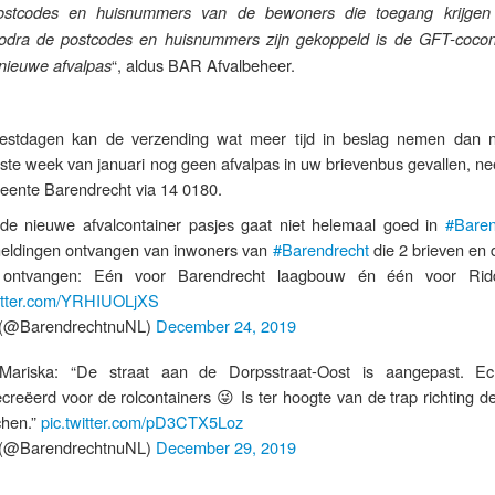
stcodes en huisnummers van de bewoners die toegang krijgen
Zodra de postcodes en huisnummers zijn gekoppeld is de GFT-cocon
“, aldus BAR Afvalbeheer.
nieuwe afvalpas
estdagen kan de verzending wat meer tijd in beslag nemen dan 
rste week van januari nog geen afvalpas in uw brievenbus gevallen, n
eente Barendrecht via 14 0180.
de nieuwe afvalcontainer pasjes gaat niet helemaal goed in
#Baren
meldingen ontvangen van inwoners van
#Barendrecht
die 2 brieven en 
ontvangen: Eén voor Barendrecht laagbouw én één voor Ridd
witter.com/YRHIUOLjXS
(@BarendrechtnuNL)
December 24, 2019
Mariska: “De straat aan de Dorpsstraat-Oost is aangepast. E
ecreëerd voor de rolcontainers 😜 Is ter hoogte van de trap richting d
chen.”
pic.twitter.com/pD3CTX5Loz
(@BarendrechtnuNL)
December 29, 2019