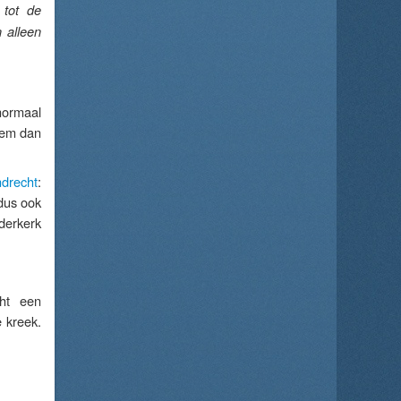
 tot de
 alleen
normaal
eem dan
drecht
:
dus ook
erkerk
cht een
e kreek.