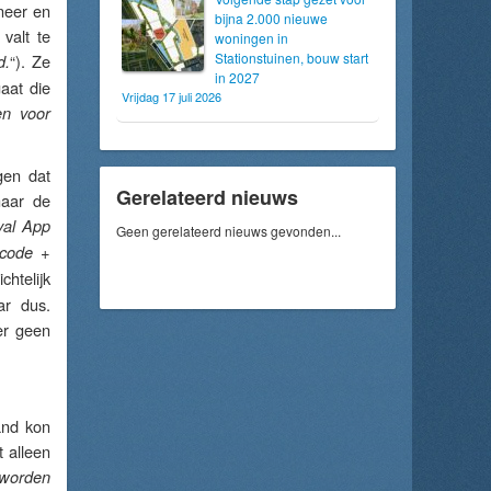
neer en
bijna 2.000 nieuwe
valt te
woningen in
Stationstuinen, bouw start
“). Ze
d.
in 2027
gaat die
Vrijdag 17 juli 2026
en voor
gen dat
Gerelateerd nieuws
maar de
val App
Geen gerelateerd nieuws gevonden...
tcode +
chtelijk
ar dus.
er geen
and kon
 alleen
 worden