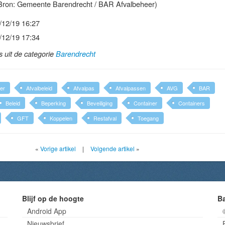
Bron: Gemeente Barendrecht / BAR Afvalbeheer)
/12/19 16:27
/12/19 17:34
ls uit de categorie
Barendrecht
er
Afvalbeleid
Afvalpas
Afvalpassen
AVG
BAR
Beleid
Beperking
Beveiliging
Container
Containers
GFT
Koppelen
Restafval
Toegang
«
Vorige artikel
|
Volgende artikel
»
Blijf op de hoogte
B
Android App
Nieuwsbrief