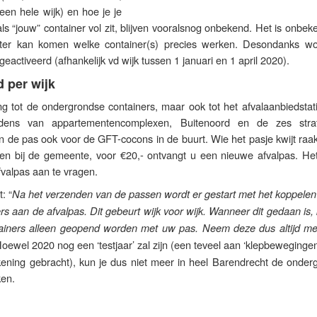
een hele wijk) en hoe je je
ls “jouw” container vol zit, blijven vooralsnog onbekend. Het is onbe
hter kan komen welke container(s) precies werken. Desondanks wo
activeerd (afhankelijk vd wijk tussen 1 januari en 1 april 2020).
 per wijk
ng tot de ondergrondse containers, maar ook tot het afvalaanbiedstat
dens van appartementencomplexen, Buitenoord en de zes stra
de pas ook voor de GFT-cocons in de buurt. Wie het pasje kwijt raakt
den bij de gemeente, voor €20,- ontvangt u een nieuwe afvalpas. Het 
valpas aan te vragen.
: “
Na het verzenden van de passen wordt er gestart met het koppelen
s aan de afvalpas. Dit gebeurt wijk voor wijk. Wanneer dit gedaan is
ainers alleen geopend worden met uw pas. Neem deze dus altijd me
Hoewel 2020 nog een ‘testjaar’ zal zijn (een teveel aan ‘klepbeweginge
ekening gebracht), kun je dus niet meer in heel Barendrecht de onder
ken.