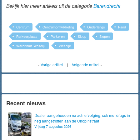
Bekijk hier meer artikels uit de categorie
Barendrecht
Centrum
Centrumontwikkeling
Onderlangs
Pand
Parkeerplaats
Parkeren
Sloop
Slopen
Warenhuis Wesdijk
Wesdijk
«
Vorige artikel
|
Volgende artikel
»
Recent nieuws
Dealer aangehouden na achtervolging, sok met drugs in
heg aangetroffen aan de Chopinstraat
Vrijdag 7 augustus 2026