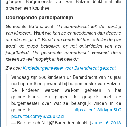
groepen. Burgemeester Jan van Belzen drinkt met alle
groepen een kop thee.
Doorlopende participatielijn
Gemeente Barendrecht: “
In Barendrecht telt de mening
van kinderen. Want wie kan beter meedenken dan degene
om wie het gaat? Vanaf hun tiende tot hun achttiende jaar
wordt de jeugd betrokken bij het ontwikkelen van het
jeugdbeleid. De gemeente Barendrecht verwerkt deze
ideeën zoveel mogelijk in het beleid.
”
Zie ook:
Kinderburgemeester voor Barendrecht gezocht
Vandaag zijn 200 kinderen uit Barendrecht van 10 jaar
oud op de thee geweest bij burgemeester van Belzen.
De kinderen werden welkom geheten in het
gemeentehuis en gingen in gesprek met de
burgemeester over wat ze belangrijk vinden in de
gemeente.
https://t.co/186dvgm5LC
pic.twitter.com/yBAc5bKaxi
— BarendrechtNU (@BarendrechtnuNL)
June 16, 2018