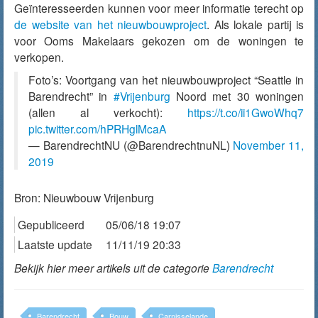
Geïnteresseerden kunnen voor meer informatie terecht op
de website van het nieuwbouwproject
. Als lokale partij is
voor Ooms Makelaars gekozen om de woningen te
verkopen.
Foto’s: Voortgang van het nieuwbouwproject “Seattle in
Barendrecht” in
#Vrijenburg
Noord met 30 woningen
(allen al verkocht):
https://t.co/ii1GwoWhq7
pic.twitter.com/hPRHglMcaA
— BarendrechtNU (@BarendrechtnuNL)
November 11,
2019
Bron:
Nieuwbouw Vrijenburg
Gepubliceerd
05/06/18 19:07
Laatste update
11/11/19 20:33
Bekijk hier meer artikels uit de categorie
Barendrecht
Barendrecht
Bouw
Carnisselande