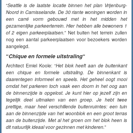
“
Seattle is de laatste locatie binnen het plan Vrijenburg-
Noord in Carnisselande. De 30 riante woningen worden in
een carré vorm gebouwd met in het midden het
gezamenlijke parkeerterrein. Hier hebben alle bewoners 1
of 2 eigen parkeerplaatsen.
” Net buiten het terrein zullen
nog een aantal parkeerplaatsen voor bezoekers worden
aangelegd.
“
Chique en formele uitstraling
“
Architect Emiel Koole: “
Het blok heeft aan de buitenkant
een chique en formele uitstraling. De binnenkant is
daarentegen informeel en speels. Het geheel oogt mooi
omdat het parkeren toch vaak een doorn in het oog aan
de binnenzijde is opgelost. Je kunt hier op jezelf zijn en
tegelijk deel uitmaken van een groep. Je hebt twee
prettige, maar heel verschillende buitenruimtes: een tuin
aan de binnenzijde van het woonblok en een groot terras
aan de buitenzijde. Met al het groen om het blok heen is
dit natuurlijk ideaal voor gezinnen met kinderen.
”