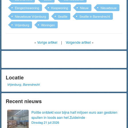
Eengezinswoning
Koopwoning
Nieuw
Nieuwbouw
Nieuwbouw Vrijenburg
Seattle
Seattle in Barendrecht
Vrijenburg
Woningen
«
Vorige artikel
|
Volgende artikel
»
Locatie
Vrijenburg, Barendrecht
Recent nieuws
Politie ontdekt voor bijna half miljoen euro aan gestolen
spullen in loods aan het Zuideinde
Dinsdag 21 juli 2026