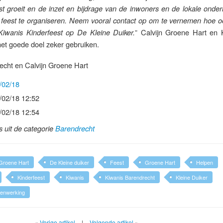
est groeit en de inzet en bijdrage van de inwoners en de lokale onde
feest te organiseren. Neem vooral contact op om te vernemen hoe ook 
” Calvijn Groene Hart en 
Kiwanis Kinderfeest op De Kleine Duiker.
het goede doel zeker gebruiken.
echt en Calvijn Groene Hart
/02/18
/02/18 12:52
/02/18 12:54
ls uit de categorie
Barendrecht
 Groene Hart
De Kleine duiker
Feest
Groene Hart
Helpen
Kinderfeest
Kiwanis
Kiwanis Barendrecht
Kleine Duiker
enwerking
«
Vorige artikel
|
Volgende artikel
»