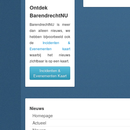
Ontdek
BarendrechtNU
BarendrechtNU is meer
dan alleen nieuws, we
hebben bijvoorbeeld ook
de
Incidenten &
Evenementen kaart
waarbij het nieuws
zichtbaar is op een kaart.
Incidenten &
Evenementen Kaart
Nieuws
Homepage
Actueel
Nieuws