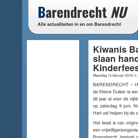
B
arendrecht
NU
Alle actualiteiten in en om Barendrecht
Kiwanis Ba
slaan han
Kinderfee
Maandag 12 februari 2018
(
1 
BARENDRECHT – 
de Kleine Duiker is een
dit jaar al voor de vij
op zaterdag 9 juni. N
Hart zal helpen bij de 
Het feest is van origin
een vrijwilligersorgani
Barendrecht bestaat 