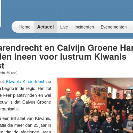
Actueel
Home
Live
Incidenten
Evenementen
rendrecht en Calvijn Groene Ha
den ineen voor lustrum Kiwanis
st
min, 30 sec
)
Het
Kiwanis Kinderfeest
op
 begrip in de regio. Het zal
fde keer plaatsvinden en wel
ieuw is dat Calvijn Groene
organisatie.
e een initiatief van Kiwanis,
satie die meer dan 25 jaar in
en die de afgelopen jaren