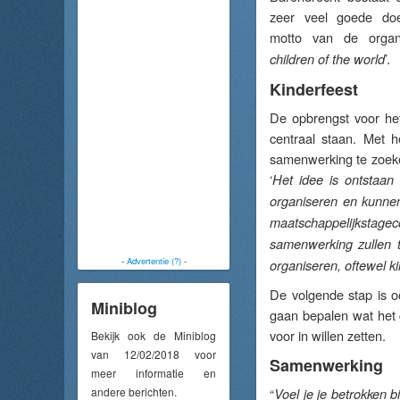
zeer veel goede doe
motto van de organis
’.
children of the world
Kinderfeest
De opbrengst voor het
centraal staan. Met h
samenwerking te zoeke
‘
Het idee is ontstaan
organiseren en kunnen
maatschappelijkstag
samenwerking zullen 
-
Advertentie (?)
-
organiseren, oftewel k
De volgende stap is oo
Miniblog
gaan bepalen wat het g
voor in willen zetten.
Bekijk ook de Miniblog
van 12/02/2018 voor
Samenwerking
meer informatie en
andere berichten.
“
Voel je je betrokken 