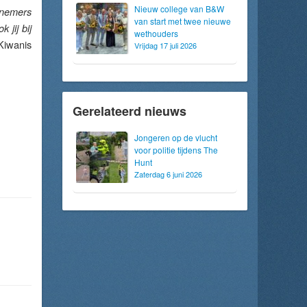
Nieuw college van B&W
rnemers
van start met twee nieuwe
jij bij
wethouders
Kiwanis
Vrijdag 17 juli 2026
Gerelateerd nieuws
Jongeren op de vlucht
voor politie tijdens The
Hunt
Zaterdag 6 juni 2026