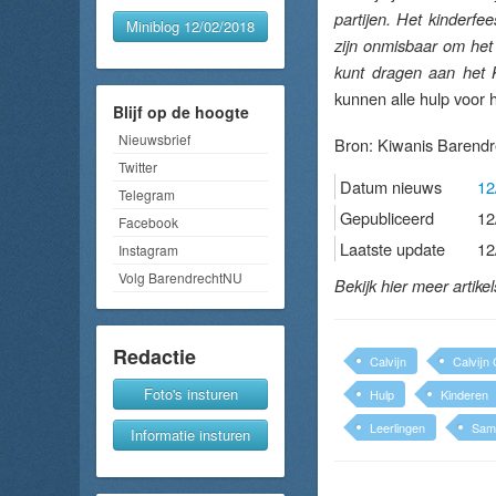
partijen. Het kinderfe
Miniblog 12/02/2018
zijn onmisbaar om het 
kunt dragen aan het 
kunnen alle hulp voor 
Blijf op de hoogte
Nieuwsbrief
Bron:
Kiwanis Barendr
Twitter
Datum nieuws
12
Telegram
Gepubliceerd
12
Facebook
Laatste update
12
Instagram
Volg BarendrechtNU
Bekijk hier meer artike
Redactie
Calvijn
Calvijn
Foto's insturen
Hulp
Kinderen
Leerlingen
Sam
Informatie insturen