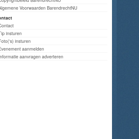
Algemene Voorwaarden BarendrechtNU
ontact
Contact
Tip insturen
Foto('s) insturen
Evenement aanmelden
Informatie aanvragen adverteren