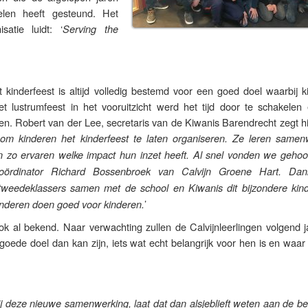
len heeft gesteund. Het
atie luidt: ‘
Serving the
 kinderfeest is altijd volledig bestemd voor een goed doel waarbij k
et lustrumfeest in het vooruitzicht werd het tijd door te schakelen
n. Robert van der Lee, secretaris van de Kiwanis Barendrecht zegt hi
 om kinderen het kinderfeest te laten organiseren. Ze leren samen
 zo ervaren welke impact hun inzet heeft. Al snel vonden we gehoor
ecoördinator Richard Bossenbroek van Calvijn Groene Hart. Dan
tweedeklassers samen met de school en Kiwanis dit bijzondere kind
’
inderen doen goed voor kinderen.
k al bekend. Naar verwachting zullen de Calvijnleerlingen volgend ja
oede doel dan kan zijn, iets wat echt belangrijk voor hen is en waar
bij deze nieuwe samenwerking, laat dat dan alsjeblieft weten aan de b