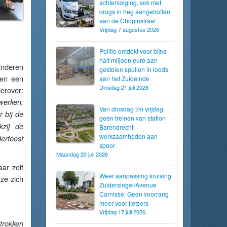
achtervolging, sok met
drugs in heg aangetroffen
aan de Chopinstraat
Vrijdag 7 augustus 2026
Politie ontdekt voor bijna
half miljoen euro aan
inderen
gestolen spullen in loods
 en een
aan het Zuideinde
Dinsdag 21 juli 2026
erover:
werken,
Van dinsdag t/m vrijdag
 bij de
geen treinen van station
kzij de
Barendrecht;
werkzaamheden aan
erfeest
spoor
Maandag 20 juli 2026
ar zelf
Weer aanpassing kruising
 ze zich
Zuidersingel/Avenue
Carnisse: Geen voorrang
meer voor fietsers
Vrijdag 17 juli 2026
etrokken