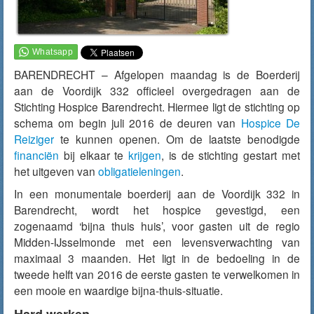
BARENDRECHT – Afgelopen maandag is de Boerderij
aan de Voordijk 332 officieel overgedragen aan de
Stichting Hospice Barendrecht. Hiermee ligt de stichting op
schema om begin juli 2016 de deuren van
Hospice De
Reiziger
te kunnen openen. Om de laatste benodigde
financiën
bij elkaar te
krijgen
, is de stichting gestart met
het uitgeven van
obligatieleningen
.
In een monumentale boerderij aan de Voordijk 332 in
Barendrecht, wordt het hospice gevestigd, een
zogenaamd ‘bijna thuis huis’, voor gasten uit de regio
Midden-IJsselmonde met een levensverwachting van
maximaal 3 maanden. Het ligt in de bedoeling in de
tweede helft van 2016 de eerste gasten te verwelkomen in
een mooie en waardige bijna-thuis-situatie.