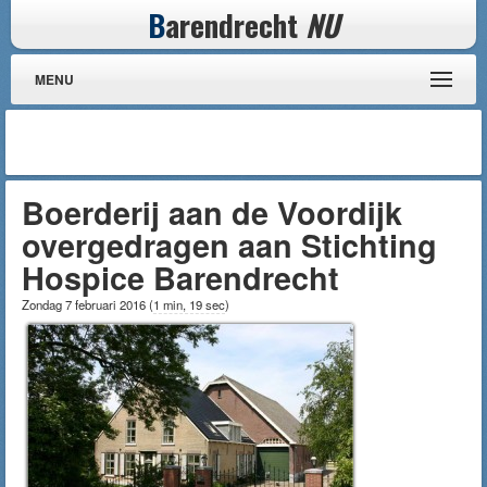
B
arendrecht
NU
MENU
Boerderij aan de Voordijk
overgedragen aan Stichting
Hospice Barendrecht
Zondag 7 februari 2016
(
1 min, 19 sec
)