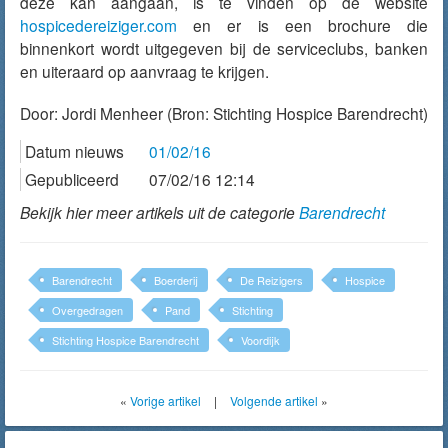
deze kan aangaan, is te vinden op de website
hospicedereiziger.com
en er is een brochure die
binnenkort wordt uitgegeven bij de serviceclubs, banken
en uiteraard op aanvraag te krijgen.
Door:
Jordi Menheer
(Bron: Stichting Hospice Barendrecht)
Datum nieuws
01/02/16
Gepubliceerd
07/02/16 12:14
Bekijk hier meer artikels uit de categorie
Barendrecht
Barendrecht
Boerderij
De Reizigers
Hospice
Overgedragen
Pand
Stichting
Stichting Hospice Barendrecht
Voordijk
«
Vorige artikel
|
Volgende artikel
»