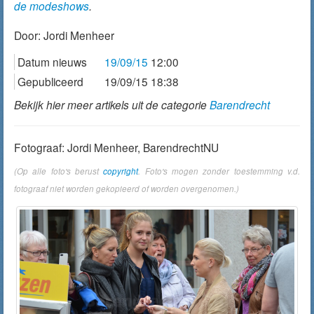
de modeshows
.
Door:
Jordi Menheer
Datum nieuws
19/09/15
12:00
Gepubliceerd
19/09/15 18:38
Bekijk hier meer artikels uit de categorie
Barendrecht
Fotograaf: Jordi Menheer, BarendrechtNU
(Op alle foto's berust
copyright
. Foto's mogen zonder toestemming v.d.
fotograaf niet worden gekopieerd of worden overgenomen.)