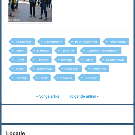
't Schaapje
Barendrecht
Blue Basement
Brandstore
Brillen
Catwalk
Centrum
Centrum Barendrecht
Event
Fashion
Kleding
Loterij
Middenbaan
Mode
Modeshow
Schaapje
Schoenen
Shoeby
Show
Showen
Surprise
«
Vorige artikel
|
Volgende artikel
»
Locatie