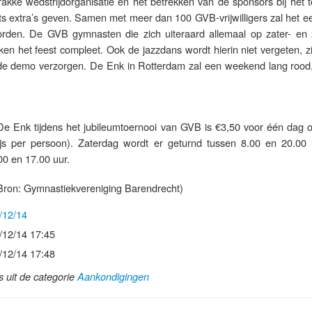
akke wedstrijdorganisatie en het betrekken van de sponsors bij het t
ts extra’s geven. Samen met meer dan 100 GVB-vrijwilligers zal het e
den. De GVB gymnasten die zich uiteraard allemaal op zater- en
en het feest compleet. Ook de jazzdans wordt hierin niet vergeten, zi
de demo verzorgen. De Enk in Rotterdam zal een weekend lang rood,
De Enk tijdens het jubileumtoernooi van GVB is €3,50 voor één dag o
ijs per persoon). Zaterdag wordt er geturnd tussen 8.00 en 20.00 
00 en 17.00 uur.
ron: Gymnastiekvereniging Barendrecht)
/12/14
/12/14 17:45
/12/14 17:48
ls uit de categorie
Aankondigingen