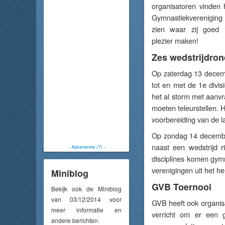
organisatoren vinden 
Gymnastiekvereniging
zien waar zij goed 
plezier maken!
Zes wedstrijdro
Op zaterdag 13 decemb
tot en met de 1e divi
het al storm met aanvr
moeten teleurstellen. H
voorbereiding van de l
Op zondag 14 december
naast een wedstrijd r
-
Advertentie (?)
-
disciplines komen gymn
verenigingen uit het h
Miniblog
GVB Toernooi
Bekijk ook de Miniblog
van 03/12/2014 voor
GVB heeft ook organisa
meer informatie en
verricht om er een 
andere berichten.