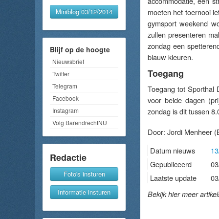
accommodatie, een str
Miniblog 03/12/2014
moeten het toernooi ie
gymsport weekend wor
zullen presenteren mak
zondag een spetteren
Blijf op de hoogte
blauw kleuren.
Nieuwsbrief
Toegang
Twitter
Telegram
Toegang tot Sporthal 
Facebook
voor beide dagen (pr
Instagram
zondag is dit tussen 8.
Volg BarendrechtNU
Door:
Jordi Menheer
(B
Datum nieuws
13
Redactie
Gepubliceerd
03
Foto's insturen
Laatste update
03
Informatie insturen
Bekijk hier meer artike