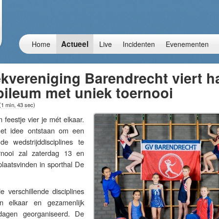
Actueel
Home
Live
Incidenten
Evenementen
kvereniging Barendrecht viert h
ubileum met uniek toernooi
(
1 min, 43 sec
)
stje vier je mét elkaar.
het idee ontstaan om een
e wedstrijddisciplines te
rnooi zal zaterdag 13 en
aatsvinden in sporthal De
 verschillende disciplines
n elkaar en gezamenlijk
dagen georganiseerd. De