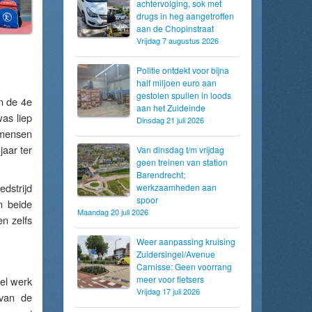
achtervolging, sok met
drugs in heg aangetroffen
aan de Chopinstraat
Vrijdag 7 augustus 2026
Politie ontdekt voor bijna
half miljoen euro aan
gestolen spullen in loods
n de 4e
aan het Zuideinde
as liep
Dinsdag 21 juli 2026
 mensen
jaar ter
Van dinsdag t/m vrijdag
geen treinen van station
Barendrecht;
dstrijd
werkzaamheden aan
spoor
n beide
Maandag 20 juli 2026
en zelfs
Weer aanpassing kruising
Zuidersingel/Avenue
Carnisse: Geen voorrang
meer voor fietsers
eel werk
Vrijdag 17 juli 2026
 van de