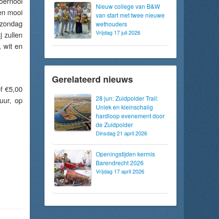
oernooi
Nieuw college van B&W
en mooi
van start met twee nieuwe
 zondag
wethouders
Vrijdag 17 juli 2026
j zullen
 wit en
Gerelateerd nieuws
f €5,00
28 jun: Zuidpolder Trail:
uur, op
Uniek en kleinschalig
hardloop evenement door
de Zuidpolder
Dinsdag 21 april 2026
Openingstijden kermis
Barendrecht 2026
Vrijdag 17 april 2026