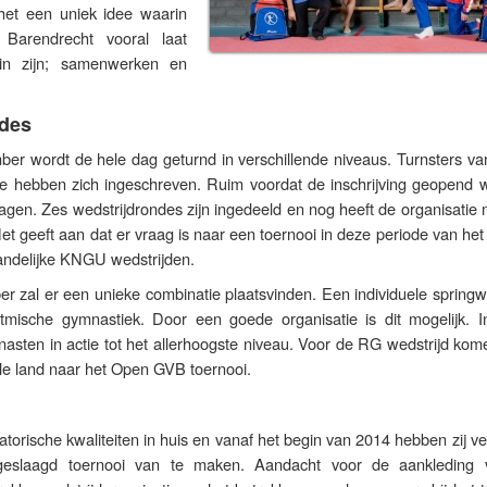
het een uniek idee waarin
 Barendrecht vooral laat
in zijn; samenwerken en
ndes
er wordt de hele dag geturnd in verschillende niveaus. Turnsters va
sie hebben zich ingeschreven. Ruim voordat de inschrijving geopend w
agen. Zes wedstrijdrondes zijn ingedeeld en nog heeft de organisatie
et geeft aan dat er vraag is naar een toernooi in deze periode van het 
andelijke KNGU wedstrijden.
 zal er een unieke combinatie plaatsvinden. Een individuele springwe
itmische gymnastiek. Door een goede organisatie is dit mogelijk. I
asten in actie tot het allerhoogste niveau. Voor de RG wedstrijd kom
ele land naar het Open GVB toernooi.
torische kwaliteiten in huis en vanaf het begin van 2014 hebben zij v
geslaagd toernooi van te maken. Aandacht voor de aankleding