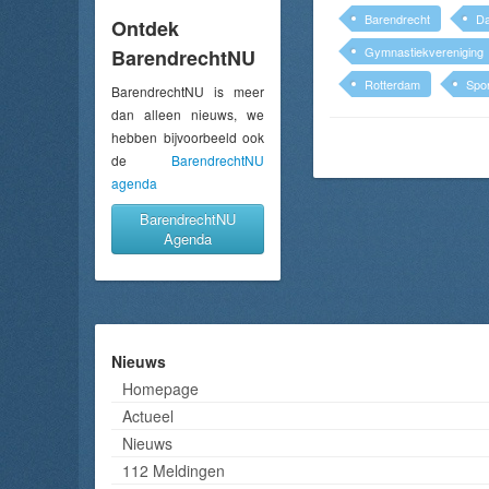
Barendrecht
D
Ontdek
Gymnastiekvereniging
BarendrechtNU
Rotterdam
Spor
BarendrechtNU is meer
dan alleen nieuws, we
hebben bijvoorbeeld ook
de
BarendrechtNU
agenda
BarendrechtNU
Agenda
Nieuws
Homepage
Actueel
Nieuws
112 Meldingen