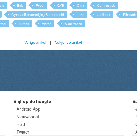
ans
Enk
Feest
GVB
Gym
Gymnastiek
Gymnastiekvereniging Barendrecht
Jazz
Jubileum
Ritmisch
thal
Turnen
Vieren
Wedstrijden
«
Vorige artikel
|
Volgende artikel
»
Blijf op de hoogte
B
Android App
Nieuwsbrief
RSS
Twitter