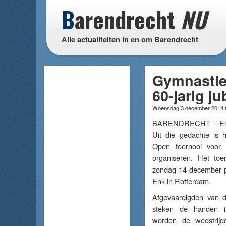
B
arendrecht
NU
Alle actualiteiten in en om Barendrecht
Gymnastie
60-jarig j
Woensdag 3 december 2014
BARENDRECHT – En fee
Uit die gedachte is 
Open toernooi voor d
organiseren. Het toe
zondag 14 december pl
Enk in Rotterdam.
Afgevaardigden van de
steken de handen i
worden de wedstrijd