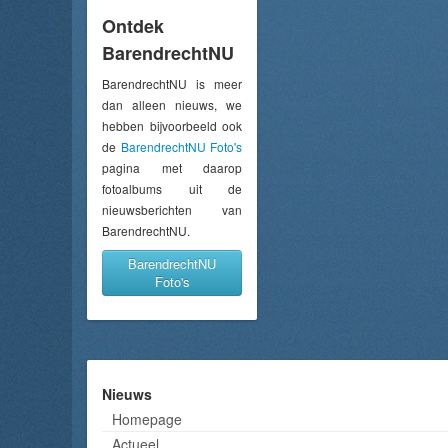
Ontdek
BarendrechtNU
BarendrechtNU is meer
dan alleen nieuws, we
hebben bijvoorbeeld ook
de
BarendrechtNU Foto's
pagina met daarop
fotoalbums uit de
nieuwsberichten van
BarendrechtNU.
BarendrechtNU
Foto's
Nieuws
Homepage
Actueel