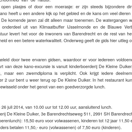
r open plasjes of door een moerasje: er zijn steeds bijzondere di
ano heeft u een andere kijk op het gebied en de kans om veel dieren 
. De komende jaren zal dit alleen maar toenemen. De watergangen 
onderdeel uit van Klimaatbuffer IJsselmonde en de Blauwe Verb
atuur levert het voor de inwoners van Barendrecht en de rest van het
heid en een betere waterkwaliteit. Onderweg geeft de gids hier uitleg o
eleid door twee ervaren gidsen, waardoor er voor iedereen voldoen
rt van deze kano-excursie is vanuit kinderboerderij De Kleine Duiker
ig, maar een zwemdiploma is verplicht. Ook krijgt iedere deelne
 2 uur bent u weer terug op De Kleine Duiker. In het restaurant ku
gewisseld onder het genot van een goedverzorgde lunch.
6 juli 2014, van 10.00 uur tot 12.00 uur, aansluitend lunch.
erij De Kleine Duiker, 3e Barendrechtseweg 511, 2991 SH Barendrech
boerenlunch): 15,50 euro voor volwassenen, kinderen tot 12 jaar 11,50 
rs betalen 11,50,- euro (volwassenen) of 7,50 euro (kinderen).