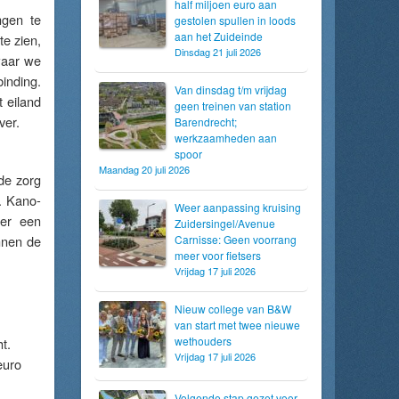
half miljoen euro aan
ngen te
gestolen spullen in loods
aan het Zuideinde
te zien,
Dinsdag 21 juli 2026
waar we
inding.
Van dinsdag t/m vrijdag
 eiland
geen treinen van station
ver.
Barendrecht;
werkzaamheden aan
spoor
Maandag 20 juli 2026
de zorg
. Kano-
Weer aanpassing kruising
mer een
Zuidersingel/Avenue
nnen de
Carnisse: Geen voorrang
meer voor fietsers
Vrijdag 17 juli 2026
Nieuw college van B&W
van start met twee nieuwe
wethouders
t.
Vrijdag 17 juli 2026
euro
Volgende stap gezet voor