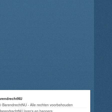
arendrechtNU
© BarendrechtNU - Alle rechten voorbehouden
BarendrechtNU logo's en banners