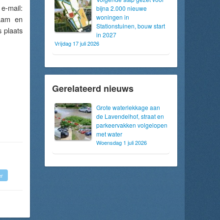
-mail:
bijna 2.000 nieuwe
woningen in
naam en
Stationstuinen, bouw start
 plaats
in 2027
Vrijdag 17 juli 2026
Gerelateerd nieuws
Grote waterlekkage aan
de Lavendelhof, straat en
parkeervakken volgelopen
met water
Woensdag 1 juli 2026
er