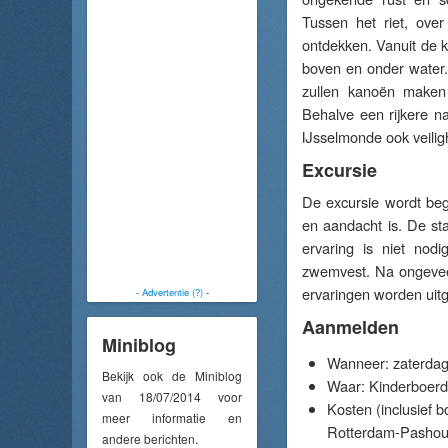
Tussen het riet, ove
ontdekken. Vanuit de k
boven en onder water
zullen kanoën maken 
Behalve een rijkere n
IJsselmonde ook veilig
Excursie
De excursie wordt beg
en aandacht is. De sta
ervaring is niet nod
zwemvest. Na ongeveer
ervaringen worden uit
-
Advertentie (?)
-
Aanmelden
Miniblog
Wanneer: zaterdag 2
Bekijk ook de Miniblog
Waar: Kinderboerd
van 18/07/2014 voor
Kosten (inclusief 
meer informatie en
Rotterdam-Pashoude
andere berichten.