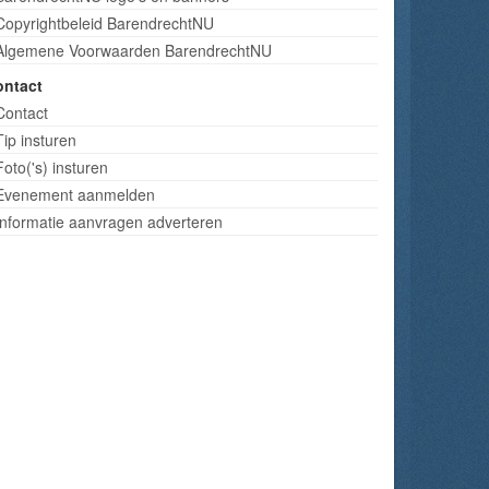
Copyrightbeleid BarendrechtNU
Algemene Voorwaarden BarendrechtNU
ontact
Contact
Tip insturen
Foto('s) insturen
Evenement aanmelden
Informatie aanvragen adverteren