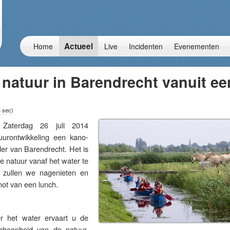
Actueel
Home
Live
Incidenten
Evenementen
natuur in Barendrecht vanuit ee
4 sec
)
terdag 26 juli 2014
urontwikkeling een kano-
der van Barendrecht. Het is
 natuur vanaf het water te
 zullen we nagenieten en
not van een lunch.
r het water ervaart u de
choonheid van de natuur.