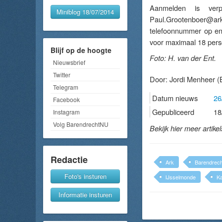
Aanmelden is verp
Miniblog 18/07/2014
Paul.Grootenboer@ar
telefoonnummer op en 
voor maximaal 18 pers
Blijf op de hoogte
Foto: H. van der Ent.
Nieuwsbrief
Twitter
Door:
Jordi Menheer
(B
Telegram
Datum nieuws
26
Facebook
Gepubliceerd
18
Instagram
Volg BarendrechtNU
Bekijk hier meer artike
Redactie
Ark
Barendrech
Foto's insturen
IJsselmonde
K
Informatie insturen