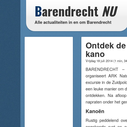
B
arendrecht
NU
Alle actualiteiten in en om Barendrecht
Ontdek de 
kano
Vrijdag 18 juli 2014
(
1 min, 3
BARENDRECHT – Za
organiseert ARK Natu
excursie in de Zuidpol
een leuke manier om de
ontdekken. Na afloop
napraten onder het ge
Kanoën
Rustig peddelend ove
ongekende rust en s