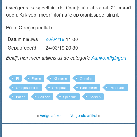
Overigens is speeltuin de Oranjetuin al vanaf 21 maart
open. Kijk voor meer informatie op oranjespeeltuin.nl.
Bron:
Oranjespeeltuin
Datum nieuws
20/04/19
11:00
Gepubliceerd
24/03/19 20:30
Bekijk hier meer artikels uit de categorie
Aankondigingen
Ei
Eieren
Kinderen
Opening
Oranjespeeltuin
Oranjetuin
Paaseieren
Paashaas
Pasen
Seizoen
Speeltuin
Zoeken
«
Vorige artikel
|
Volgende artikel
»