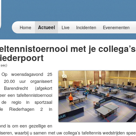
Actueel
Home
Live
Incidenten
Evenementen
feltennistoernooi met je collega’s
iederpoort
 sec
)
p woensdagavond 25
 20.00 uur organiseert
ng Barendrecht (afgekort
er een tafeltennistoernooi
 de regio in sportzaal
de Riederhagen 2 in
nd is om een gezellige en
liseren, waarbij u samen met uw collega’s tafeltennis wedstrijden spee