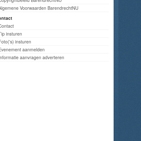
Algemene Voorwaarden BarendrechtNU
ontact
Contact
Tip insturen
Foto('s) insturen
Evenement aanmelden
Informatie aanvragen adverteren