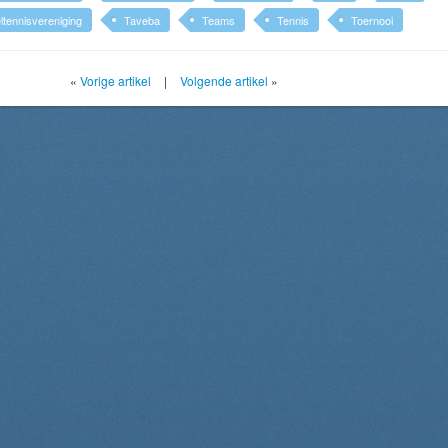
ltennisvereniging
Taveba
Teams
Tennis
Toernooi
«
Vorige artikel
|
Volgende artikel
»