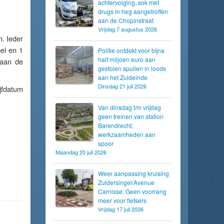
achtervolging, sok met
drugs in heg aangetroffen
aan de Chopinstraat
Vrijdag 7 augustus 2026
m. Ieder
el en 1
Politie ontdekt voor bijna
half miljoen euro aan
 aan de
gestolen spullen in loods
aan het Zuideinde
Dinsdag 21 juli 2026
jfdatum
Van dinsdag t/m vrijdag
geen treinen van station
Barendrecht;
werkzaamheden aan
spoor
Maandag 20 juli 2026
Weer aanpassing kruising
Zuidersingel/Avenue
Carnisse: Geen voorrang
meer voor fietsers
Vrijdag 17 juli 2026