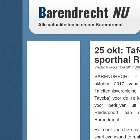
B
arendrecht
NU
Alle actualiteiten in en om Barendrecht
25 okt: Ta
sporthal R
Vrijdag 8 september 2017
(
39
BARENDRECHT – O
oktober 2017 vanaf
Tafeltennisverenigi
Taveba) voor de 1e ke
voor bedrijven uit
Riederpoort aan 
Barendrecht.
Het doel van deze avo
sportieve avond te rea