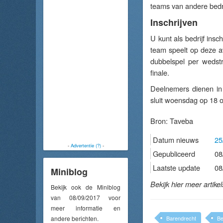
teams van andere bedr
Inschrijven
U kunt als bedrijf insc
team speelt op deze a
dubbelspel per wedstr
finale.
Deelnemers dienen in s
sluit woensdag op 18 o
Bron:
Taveba
Datum nieuws
25
-
Advertentie (?)
-
Gepubliceerd
08
Laatste update
08
Miniblog
Bekijk hier meer artike
Bekijk ook de Miniblog
van 08/09/2017 voor
meer informatie en
andere berichten.
Barendrecht
Be