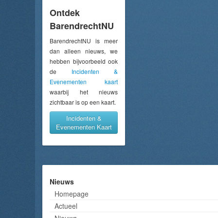
Ontdek
BarendrechtNU
BarendrechtNU is meer
dan alleen nieuws, we
hebben bijvoorbeeld ook
de
Incidenten &
Evenementen kaart
waarbij het nieuws
zichtbaar is op een kaart.
Incidenten &
Evenementen Kaart
Nieuws
Homepage
Actueel
Nieuws