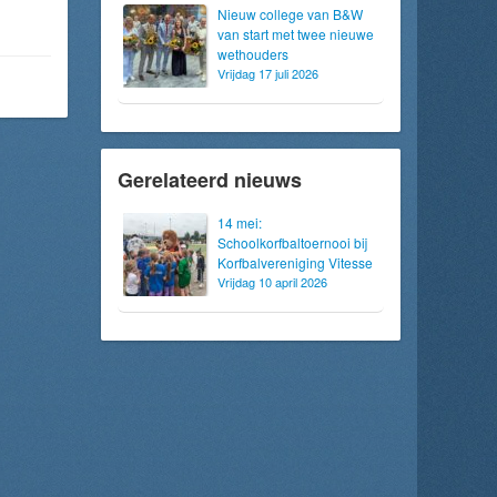
Nieuw college van B&W
van start met twee nieuwe
wethouders
Vrijdag 17 juli 2026
Gerelateerd nieuws
14 mei:
Schoolkorfbaltoernooi bij
Korfbalvereniging Vitesse
Vrijdag 10 april 2026