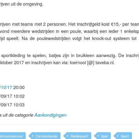
ijven uit de omgeving.
hrijven met teams met 2 personen. Het inschrijfgeld kost €15,- per tea
vond meerdere wedstrijden in een poule, waarbij een ieder 1 enkelsp
ijd speelt. Na de poulewedstrijden volgt het knock-out systeem tot
portkleding te spelen, batjes zijn in bruikleen aanwezig. De inschri
ktober 2017 en inschrijven kan via: toernooi [@] taveba.nl.
/10/17
20:00
/09/17 10:02
/09/17 10:03
ls uit de categorie
Aankondigingen
drijventoernooi
Carnisselande
Riederpoort
Spel
Sport