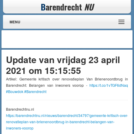
B
arendrecht
NU
MENU
Update van vrijdag 23 april
2021 om 15:15:55
Artikel: Gemeente kritisch over renovatieplan Van Brienenoordbrug in
Barendrecht: Belangen van inwoners voorop -
https://t.co/1vTGF6dNaq
#Bouwdok
#Barendrecht
Barendrechtnu.nl
https://barendrechtnu.nl/nieuws/barendrecht/34797/gemeente-kritisch-over-
renovatieplan-van-brienenoordbrug-in-barendrecht-belangen-van-
inwoners-voorop