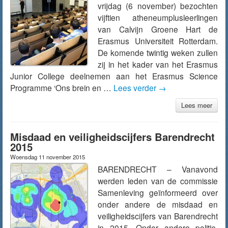
vrijdag (6 november) bezochten
vijftien atheneumplusleerlingen
van Calvijn Groene Hart de
Erasmus Universiteit Rotterdam.
De komende twintig weken zullen
zij in het kader van het Erasmus
Junior College deelnemen aan het Erasmus Science
Programme ‘Ons brein en …
Lees verder
→
Lees meer
Misdaad en veiligheidscijfers Barendrecht
2015
Woensdag 11 november 2015
BARENDRECHT – Vanavond
werden leden van de commissie
Samenleving geïnformeerd over
onder andere de misdaad en
veiligheidscijfers van Barendrecht
in 2015. Onder andere politie,