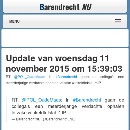
B
arendrecht
NU
MENU
Update van woensdag 11
november 2015 om 15:39:03
RT
@POL_OudeMaas
: In
#Barendrecht
gaan de collega's een
meerderjarige verdachte ophalen terzake winkeldiefstal. ^JP
RT
@POL_OudeMaas
: In
#Barendrecht
gaan de
collega's een meerderjarige verdachte ophalen
terzake winkeldiefstal. ^JP
— BarendrechtNU (@BarendrechtnuNL)