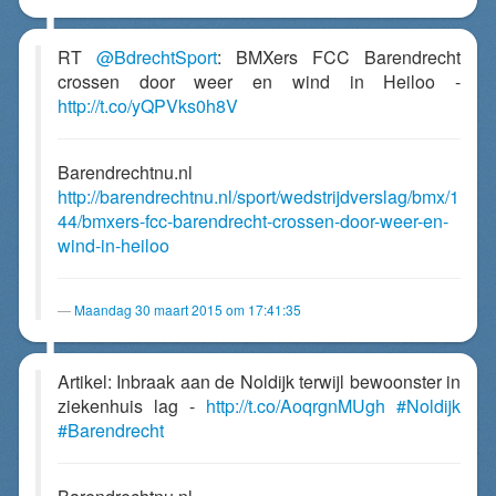
RT
@BdrechtSport
: BMXers FCC Barendrecht
crossen door weer en wind in Heiloo -
http://t.co/yQPVks0h8V
Barendrechtnu.nl
http://barendrechtnu.nl/sport/wedstrijdverslag/bmx/1
44/bmxers-fcc-barendrecht-crossen-door-weer-en-
wind-in-heiloo
Maandag 30 maart 2015 om 17:41:35
Artikel: Inbraak aan de Noldijk terwijl bewoonster in
ziekenhuis lag -
http://t.co/AoqrgnMUgh
#Noldijk
#Barendrecht