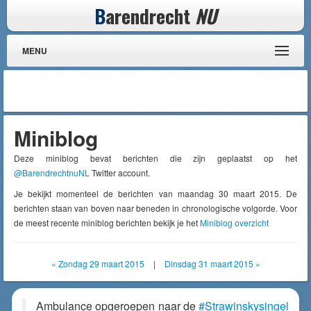
B
arendrecht
NU
MENU
Miniblog
Deze miniblog bevat berichten die zijn geplaatst op het
@BarendrechtnuNL
Twitter account.
Je bekijkt momenteel de berichten van maandag 30 maart 2015. De
berichten staan van boven naar beneden in chronologische volgorde. Voor
de meest recente miniblog berichten bekijk je het
Miniblog overzicht
« Zondag 29 maart 2015
|
Dinsdag 31 maart 2015 »
Ambulance opgeroepen naar de
#Strawinskysingel