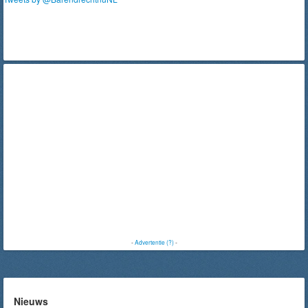
-
Advertentie (?)
-
Nieuws