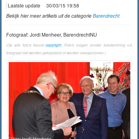
Laatste update
30/03/15 19:58
Bekijk hier meer artikels uit de categorie
Barendrecht
Fotograaf: Jordi Menheer, BarendrechtNU
(Op alle foto's berust
copyright
. Foto's mogen zonder toestemming v.d.
fotograaf niet worden gekopieerd of worden overgenomen.)