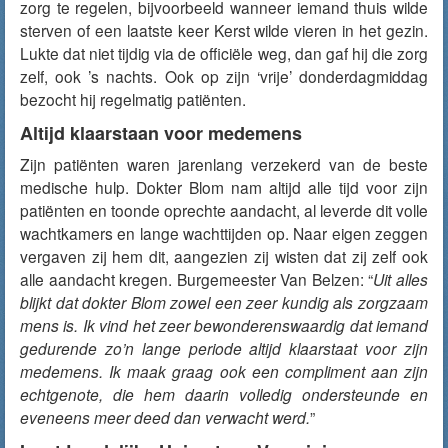
zorg te regelen, bijvoorbeeld wanneer iemand thuis wilde
sterven of een laatste keer Kerst wilde vieren in het gezin.
Lukte dat niet tijdig via de officiële weg, dan gaf hij die zorg
zelf, ook ’s nachts. Ook op zijn ‘vrije’ donderdagmiddag
bezocht hij regelmatig patiënten.
Altijd klaarstaan voor medemens
Zijn patiënten waren jarenlang verzekerd van de beste
medische hulp. Dokter Blom nam altijd alle tijd voor zijn
patiënten en toonde oprechte aandacht, al leverde dit volle
wachtkamers en lange wachttijden op. Naar eigen zeggen
vergaven zij hem dit, aangezien zij wisten dat zij zelf ook
alle aandacht kregen. Burgemeester Van Belzen: “
Uit alles
blijkt dat dokter Blom zowel een zeer kundig als zorgzaam
mens is. Ik vind het zeer bewonderenswaardig dat iemand
gedurende zo’n lange periode altijd klaarstaat voor zijn
medemens. Ik maak graag ook een compliment aan zijn
echtgenote, die hem daarin volledig ondersteunde en
eveneens meer deed dan verwacht werd.
”