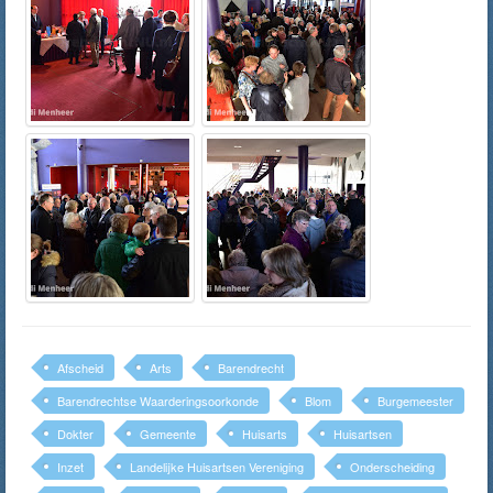
Afscheid
Arts
Barendrecht
Barendrechtse Waarderingsoorkonde
Blom
Burgemeester
Dokter
Gemeente
Huisarts
Huisartsen
Inzet
Landelijke Huisartsen Vereniging
Onderscheiding