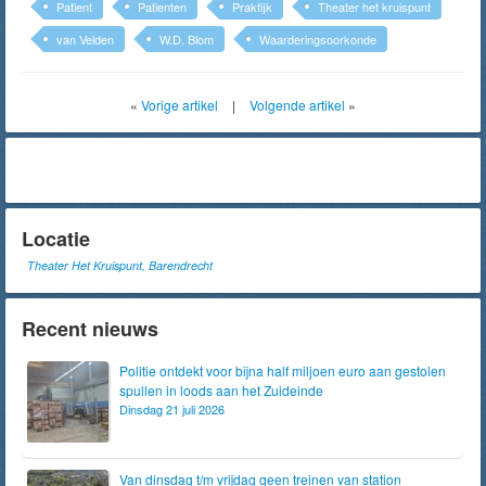
Patient
Patienten
Praktijk
Theater het kruispunt
van Velden
W.D. Blom
Waarderingsoorkonde
«
Vorige artikel
|
Volgende artikel
»
Locatie
Theater Het Kruispunt, Barendrecht
Recent nieuws
Politie ontdekt voor bijna half miljoen euro aan gestolen
spullen in loods aan het Zuideinde
Dinsdag 21 juli 2026
Van dinsdag t/m vrijdag geen treinen van station