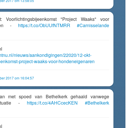
mber 2017 om 13:58:05
t: Voorlichtingsbijeenkomst "Project Waaks" voor
naren -
https://t.co/ObUUfNTMRR
#Carnisselande
nl
chtnu.nl/nieuws/aankondigingen/22020/12-okt-
jeenkomst-project-waaks-voor-hondeneigenaren
mber 2017 om 16:04:57
aan met spoed van Bethelkerk gehaald vanwege
situatie -
https://t.co/4AHCcecKEN
#Bethelkerk
nl