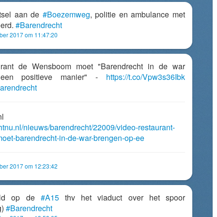
tsel aan de
#Boezemweg
, politie en ambulance met
erd.
#Barendrecht
mber 2017 om 11:47:20
rant de Wensboom moet "Barendrecht in de war
 een positieve manier" -
https://t.co/Vpw3s36Ibk
arendrecht
nl
chtnu.nl/nieuws/barendrecht/22009/video-restaurant-
et-barendrecht-in-de-war-brengen-op-ee
mber 2017 om 12:23:42
eld op de
#A15
thv het viaduct over het spoor
g)
#Barendrecht