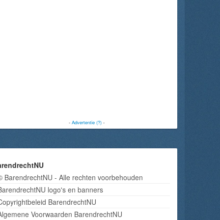
-
Advertentie (?)
-
arendrechtNU
© BarendrechtNU - Alle rechten voorbehouden
BarendrechtNU logo's en banners
Copyrightbeleid BarendrechtNU
Algemene Voorwaarden BarendrechtNU