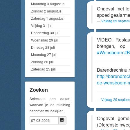
Maandag 3 augustus
Ongeval met le
Zondag 2 augustus
spoed gealarme
Zaterdag 1 augustus
Vrijdag 29 septe
Vrijdag 31 juli
Donderdag 30 juli
VIDEO: Restau
Woensdag 29 juli
brengen, op
Dinsdag 28 juli
#Wensboom
#B
Maandag 27 juli
Zondag 26 juli
Zaterdag 25 juli
Barendrechtnu.
http://barendre
de-wensboom-mo
Zoeken
Selecteer een datum
Vrijdag 29 septe
waarvan je de miniblog
berichten wil bekijken.
Ongeval gem
(Dierensteinwe