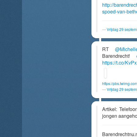
http://barendre
spoed-van-bethe
Vrijdag 29 septe
RT
@Michell
Barendrecht!
https://t.co/Kv
https://pbs.twimg.
Vrijdag 29 septe
Artikel: Telefo
jongen aangeho
Barendrechtnu.