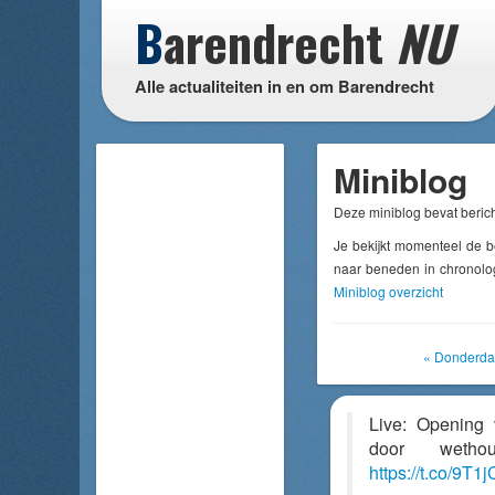
B
arendrecht
NU
Alle actualiteiten in en om Barendrecht
Miniblog
Deze miniblog bevat berich
Je bekijkt momenteel de b
naar beneden in chronolog
Miniblog overzicht
« Donderda
Live: Opening 
door weth
https://t.co/9T1