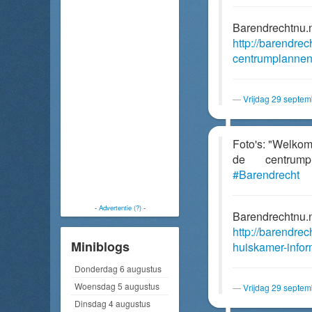
Barendrechtnu.
http://barendrec
centrumplannen
Vrijdag 29 septe
Foto's: "Welkom
de centru
#Barendrecht
-
Advertentie (?)
-
Barendrechtnu.
http://barendre
Miniblogs
huiskamer-infor
Donderdag 6 augustus
Woensdag 5 augustus
Vrijdag 29 septe
Dinsdag 4 augustus