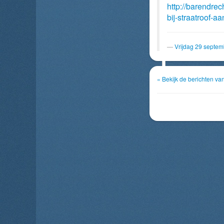
http://barendrec
bij-straatroof-
Vrijdag 29 septe
« Bekijk de berichten v