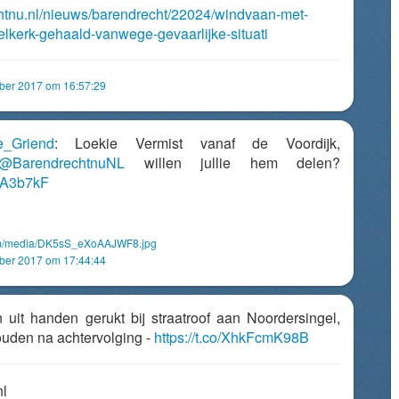
chtnu.nl/nieuws/barendrecht/22024/windvaan-met-
lkerk-gehaald-vanwege-gevaarlijke-situati
mber 2017 om 16:57:29
e_Griend
: Loekie Vermist vanaf de Voordijk,
@BarendrechtnuNL
willen jullie hem delen?
PxA3b7kF
com/media/DK5sS_eXoAAJWF8.jpg
mber 2017 om 17:44:44
on uit handen gerukt bij straatroof aan Noordersingel,
uden na achtervolging -
https://t.co/XhkFcmK98B
nl