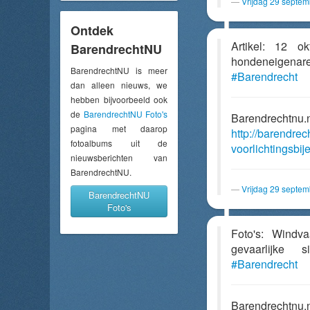
Vrijdag 29 septe
Ontdek
Artikel: 12 ok
BarendrechtNU
hondeneige
BarendrechtNU is meer
#Barendrecht
dan alleen nieuws, we
hebben bijvoorbeeld ook
de
BarendrechtNU Foto's
Barendrechtnu.
pagina met daarop
http://barendre
fotoalbums uit de
voorlichtingsbi
nieuwsberichten van
BarendrechtNU.
Vrijdag 29 septe
BarendrechtNU
Foto's
Foto's: Windv
gevaarlijke 
#Barendrecht
Barendrechtnu.