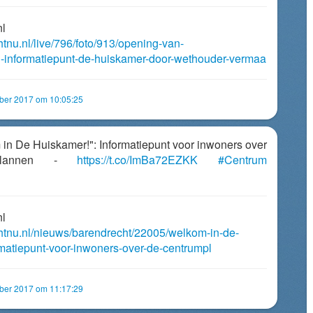
nl
htnu.nl/live/796/foto/913/opening-van-
-informatiepunt-de-huiskamer-door-wethouder-vermaa
mber 2017 om 10:05:25
 in De Huiskamer!": Informatiepunt voor inwoners over
mplannen -
https://t.co/ImBa72EZKK
#Centrum
nl
chtnu.nl/nieuws/barendrecht/22005/welkom-in-de-
matiepunt-voor-inwoners-over-de-centrumpl
mber 2017 om 11:17:29