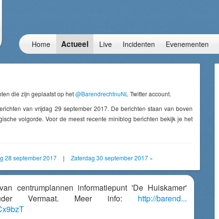
Actueel
Home
Live
Incidenten
Evenementen
ten die zijn geplaatst op het
@BarendrechtnuNL
Twitter account.
erichten van vrijdag 29 september 2017. De berichten staan van boven
ische volgorde. Voor de meest recente miniblog berichten bekijk je het
g 28 september 2017
|
Zaterdag 30 september 2017 »
van centrumplannen informatiepunt 'De Huiskamer'
ouder Vermaat. Meer info:
http://barend...
jCx9bzT