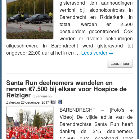
gisteravond tien aanhoudingen
verricht bij alcoholcontroles in
Barendrecht en Ridderkerk. In
totaal werden er 2.500
bestuurders gecontroleerd. Ook
werden er diverse bekeuringen
uitgeschreven. In Barendrecht werd gisteravond tot
ongeveer 22:00 uur al het in en …
Lees verder
→
Lees meer
Santa Run deelnemers wandelen en
rennen €7.500 bij elkaar voor Hospice de
Reiziger
(Evenement)
Zaterdag 23 december 2017
BARENDRECHT – [Foto’s +
Video] De vijfde editie van de
Barendrechtse Santa Run heeft
dankzij de 315 deelnemers
€7.500 euro opgehaald voor