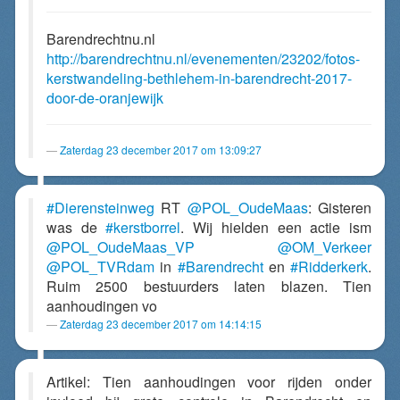
Barendrechtnu.nl
http://barendrechtnu.nl/evenementen/23202/fotos-
kerstwandeling-bethlehem-in-barendrecht-2017-
door-de-oranjewijk
Zaterdag 23 december 2017 om 13:09:27
#Dierensteinweg
RT
@POL_OudeMaas
: Gisteren
was de
#kerstborrel
. Wij hielden een actie ism
@POL_OudeMaas_VP
@OM_Verkeer
@POL_TVRdam
in
#Barendrecht
en
#Ridderkerk
.
Ruim 2500 bestuurders laten blazen. Tien
aanhoudingen vo
Zaterdag 23 december 2017 om 14:14:15
Artikel: Tien aanhoudingen voor rijden onder