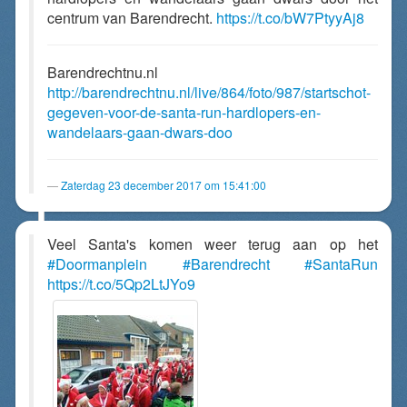
centrum van Barendrecht.
https://t.co/bW7PtyyAj8
Barendrechtnu.nl
http://barendrechtnu.nl/live/864/foto/987/startschot-
gegeven-voor-de-santa-run-hardlopers-en-
wandelaars-gaan-dwars-doo
Zaterdag 23 december 2017 om 15:41:00
Veel Santa's komen weer terug aan op het
#Doormanplein
#Barendrecht
#SantaRun
https://t.co/5Qp2LtJYo9