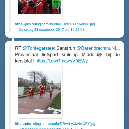
https://pbs.twimg.com/media/DRvamj4XcAAi9-0.jpg
Zaterdag 23 december 2017 om 16:22:01
RT
@Tonlegerstee
: Santarun
@BarendrechtnuNL
.
Provinciaal fietspad kruising Middeldijk bij de
kerststal !
https://t.co/RmcwsV0EWy
https://pbs.twimg.com/media/DRvVr-yXkAIwCPY.jpg
Zaterdag 23 december 2017 om 16:22:46