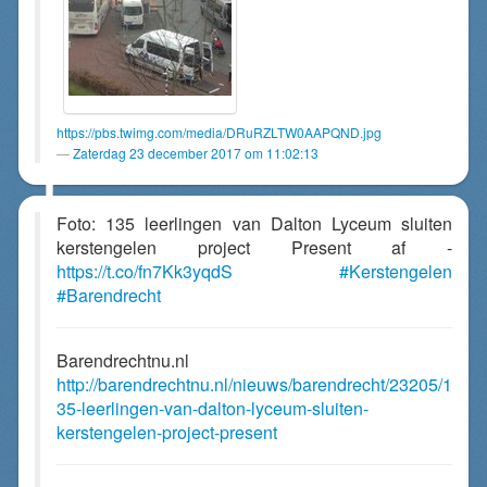
https://pbs.twimg.com/media/DRuRZLTW0AAPQND.jpg
Zaterdag 23 december 2017 om 11:02:13
Foto: 135 leerlingen van Dalton Lyceum sluiten
kerstengelen project Present af -
https://t.co/fn7Kk3yqdS
#Kerstengelen
#Barendrecht
Barendrechtnu.nl
http://barendrechtnu.nl/nieuws/barendrecht/23205/1
35-leerlingen-van-dalton-lyceum-sluiten-
kerstengelen-project-present