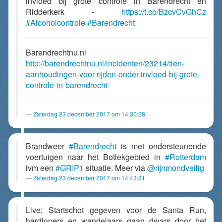
invloed bij grote controle in Barendrecht en
Ridderkerk -
https://t.co/BzcvCvGhCz
#Alcoholcontrole
#Barendrecht
Barendrechtnu.nl
http://barendrechtnu.nl/incidenten/23214/tien-
aanhoudingen-voor-rijden-onder-invloed-bij-grote-
controle-in-barendrecht
Zaterdag 23 december 2017 om 14:30:28
Brandweer
#Barendrecht
is met ondersteunende
voertuigen naar het Botlekgebied in
#Rotterdam
ivm een
#GRIP1
situatie. Meer via
@rijnmondveilig
Zaterdag 23 december 2017 om 14:43:31
Live: Startschot gegeven voor de Santa Run,
hardlopers en wandelaars gaan dwars door het