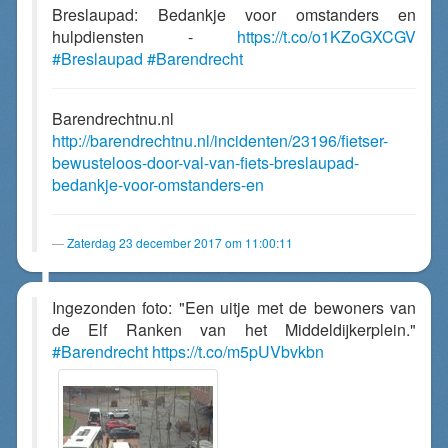
Breslaupad: Bedankje voor omstanders en
hulpdiensten -
https://t.co/o1KZoGXCGV
#Breslaupad
#Barendrecht
Barendrechtnu.nl
http://barendrechtnu.nl/incidenten/23196/fietser-
bewusteloos-door-val-van-fiets-breslaupad-
bedankje-voor-omstanders-en
Zaterdag 23 december 2017 om 11:00:11
Ingezonden foto: "Een uitje met de bewoners van
de Elf Ranken van het Middeldijkerplein."
#Barendrecht
https://t.co/m5pUVbvkbn