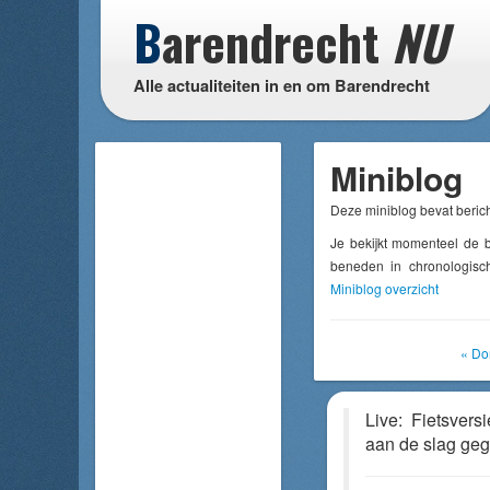
B
arendrecht
NU
Alle actualiteiten in en om Barendrecht
Miniblog
Deze miniblog bevat berich
Je bekijkt momenteel de b
beneden in chronologisch
Miniblog overzicht
« Do
Live: Fietsvers
aan de slag ge