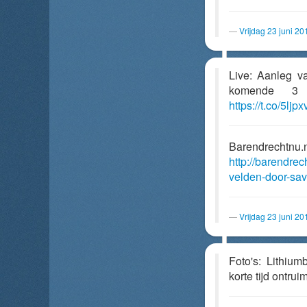
Vrijdag 23 juni 2
Live: Aanleg 
komende 3 d
https://t.co/5lj
Barendrechtnu.
http://barendre
velden-door-sa
Vrijdag 23 juni 2
Foto's: Lithium
korte tijd ontrui