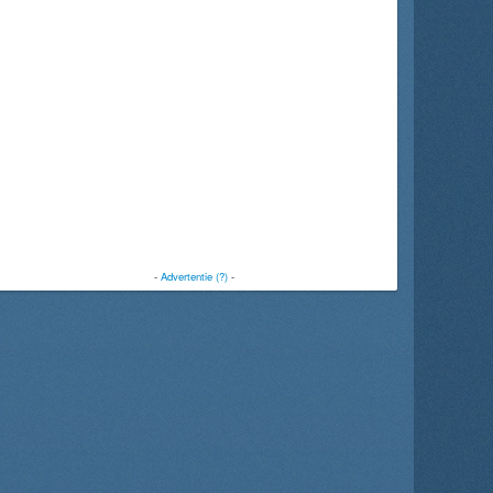
-
Advertentie (?)
-