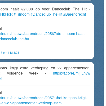
inoom haalt €2.300 op voor Danceclub The Hit -
IsvHbHcR
#Trinoom
#DanceclubTheHit
#Barendrecht
nl
chtnu.nl/nieuws/barendrecht/20567/de-trinoom-haalt-
danceclub-the-hit
017 om 14:13:08
pas' krijgt extra verdieping en 27 appartementen,
tart volgende week -
https://t.co/eEmIjILnvw
f
nl
chtnu.nl/nieuws/barendrecht/20571/het-kompas-krijgt-
g-en-27-appartementen-verkoop-start-