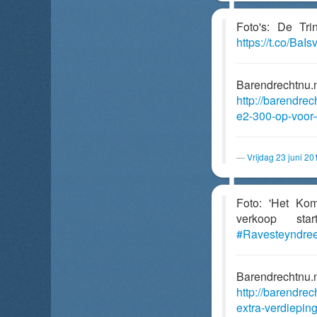
Foto's: De Tr
https://t.co/Ba
Barendrechtnu.
http://barendre
e2-300-op-voor-
Vrijdag 23 juni 2
Foto: 'Het Kom
verkoop s
#Ravesteyndree
Barendrechtnu.
http://barendre
extra-verdiepin