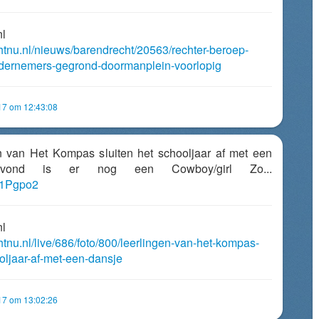
nl
chtnu.nl/nieuws/barendrecht/20563/rechter-beroep-
dernemers-gegrond-doormanplein-voorlopig
017 om 12:43:08
en van Het Kompas sluiten het schooljaar af met een
avond is er nog een Cowboy/girl Zo...
Ry1Pgpo2
nl
htnu.nl/live/686/foto/800/leerlingen-van-het-kompas-
ooljaar-af-met-een-dansje
017 om 13:02:26