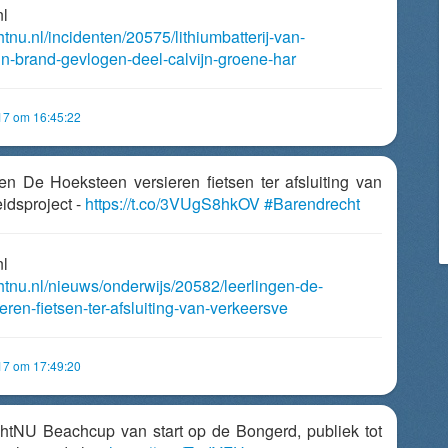
nl
htnu.nl/incidenten/20575/lithiumbatterij-van-
-in-brand-gevlogen-deel-calvijn-groene-har
017 om 16:45:22
gen De Hoeksteen versieren fietsen ter afsluiting van
idsproject -
https://t.co/3VUgS8hkOV
#Barendrecht
nl
chtnu.nl/nieuws/onderwijs/20582/leerlingen-de-
ren-fietsen-ter-afsluiting-van-verkeersve
017 om 17:49:20
chtNU Beachcup van start op de Bongerd, publiek tot