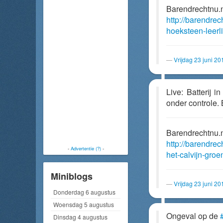
Barendrechtnu.
http://barendrech
hoeksteen-leerl
Vrijdag 23 juni 2
Live: Batterij 
onder controle. 
Barendrechtnu.
http://barendrec
-
Advertentie (?)
-
het-calvijn-groe
Miniblogs
Vrijdag 23 juni 2
Donderdag 6 augustus
Woensdag 5 augustus
Ongeval op de
Dinsdag 4 augustus