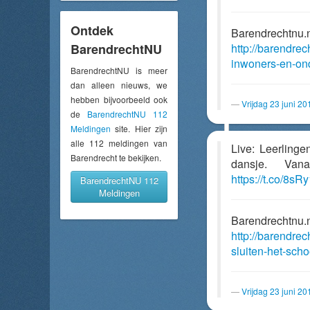
Ontdek
Barendrechtnu.
BarendrechtNU
http://barendre
inwoners-en-on
BarendrechtNU is meer
dan alleen nieuws, we
hebben bijvoorbeeld ook
Vrijdag 23 juni 2
de
BarendrechtNU 112
Meldingen
site. Hier zijn
alle 112 meldingen van
Live: Leerling
Barendrecht te bekijken.
dansje. Van
https://t.co/8s
BarendrechtNU 112
Meldingen
Barendrechtnu.
http://barendrec
sluiten-het-sch
Vrijdag 23 juni 2