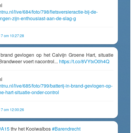
nl
tnu.nl/live/684/foto/798/fietsversieractie-bij-de-
ingen-zijn-enthousiast-aan-de-slag-g
017 om 10:27:28
in brand gevlogen op het Calvijn Groene Hart, situatie
Brandweer voert nacontrol...
https://t.co/8VYtxO0h4Q
nl
htnu.nl/live/685/foto/799/batterij-in-brand-gevlogen-op-
ne-hart-situatie-onder-control
017 om 12:00:26
#A15
thv het Kooiwalbos
#Barendrecht