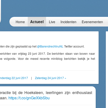
Actueel
Home
Live
Incidenten
Evenementen
ten die zijn geplaatst op het
@BarendrechtnuNL
Twitter account.
erichten van vrijdag 23 juni 2017. De berichten staan van boven naar
e volgorde. Voor de meest recente miniblog berichten bekijk je het
nderdag 22 juni 2017
|
Zaterdag 24 juni 2017 »
ieractie bij de Hoeksteen, leerlingen zijn enthousiast
gaan.
https://t.co/gnGeXkbSbu