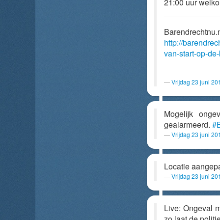
21:00 uur welko
Barendrechtnu.
http://barendre
van-start-op-de
Vrijdag 23 juni 2
Mogelijk ong
gealarmeerd.
#B
Vrijdag 23 juni 2
Locatie aangep
Vrijdag 23 juni 2
Live: Ongeval me
zo laat de polit