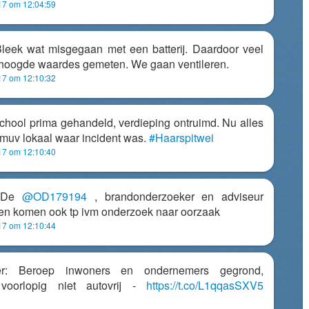
017 om 12:04:59
Bleek wat misgegaan met een batterij. Daardoor veel
rhoogde waardes gemeten. We gaan ventileren.
017 om 12:10:32
School prima gehandeld, verdieping ontruimd. Nu alles
 muv lokaal waar incident was.
#Haarspitwei
017 om 12:10:40
 De
@OD179194
, brandonderzoeker en adviseur
ffen komen ook tp ivm onderzoek naar oorzaak
017 om 12:10:44
ter: Beroep inwoners en ondernemers gegrond,
voorlopig niet autovrij -
https://t.co/L1qqasSXV5