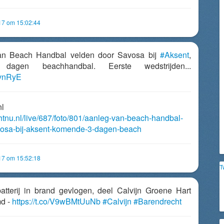
017 om 15:02:44
van Beach Handbal velden door Savosa bij
#Aksent
,
agen beachhandbal. Eerste wedstrijden...
pxvnRyE
nl
chtnu.nl/live/687/foto/801/aanleg-van-beach-handbal-
vosa-bij-aksent-komende-3-dagen-beach
017 om 15:52:18
T
batterij in brand gevlogen, deel Calvijn Groene Hart
md -
https://t.co/V9wBMtUuNb
#Calvijn
#Barendrecht