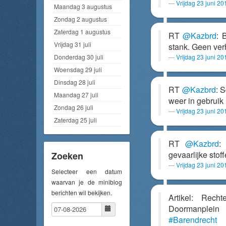
Vrijdag 23 juni 2
Maandag 3 augustus
Zondag 2 augustus
Zaterdag 1 augustus
RT
@Kazbrd
: 
Vrijdag 31 juli
stank. Geen ve
Donderdag 30 juli
Vrijdag 23 juni 2
Woensdag 29 juli
Dinsdag 28 juli
RT
@Kazbrd
: 
Maandag 27 juli
weer in gebruik
Zondag 26 juli
Vrijdag 23 juni 2
Zaterdag 25 juli
RT
@Kazbrd
:
gevaarlijke sto
Zoeken
Vrijdag 23 juni 2
Selecteer een datum
waarvan je de miniblog
berichten wil bekijken.
Artikel: Rech
Doormanplein 
#Barendrecht