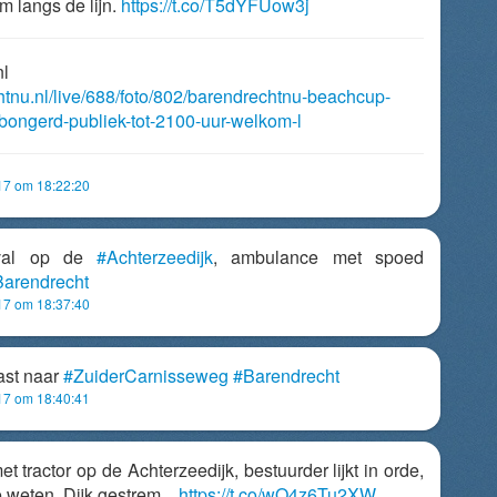
m langs de lijn.
https://t.co/T5dYFUow3j
nl
chtnu.nl/live/688/foto/802/barendrechtnu-beachcup-
-bongerd-publiek-tot-2100-uur-welkom-l
017 om 18:22:20
eval op de
#Achterzeedijk
, ambulance met spoed
arendrecht
017 om 18:37:40
ast naar
#ZuiderCarnisseweg
#Barendrecht
017 om 18:40:41
t tractor op de Achterzeedijk, bestuurder lijkt in orde,
ie weten. Dijk gestrem...
https://t.co/wQ4z6Tu2XW