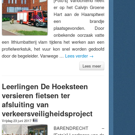
[Foto’s] Vanochtend heeft
er op het Calvijn Groene
Hart aan de Haarspitwei
een brandje
plaatsgevonden. Door
onbekende oorzaak vatte
een lithiumbatterij vlam tijdens het werken aan een
profielwerkstuk, het vuur kon snel worden gedoofd
door de begeleider. Vanwege …
Lees verder
→
Lees meer
Leerlingen De Hoeksteen
versieren fietsen ter
afsluiting van
verkeersveiligheidsproject
Vrijdag 23 juni 2017
BARENDRECHT –
[Foto’s] Leerlingen van de