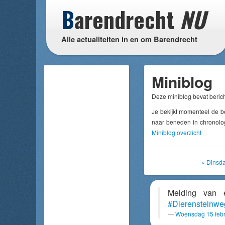
B
arendrecht
NU
Alle actualiteiten in en om Barendrecht
Miniblog
Deze miniblog bevat berich
Je bekijkt momenteel de b
naar beneden in chronolog
Miniblog overzicht
« Dinsda
Melding van
#Dierensteinwe
Woensdag 15 febr