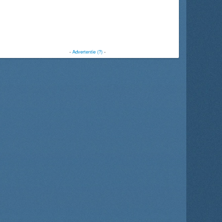
-
Advertentie (?)
-