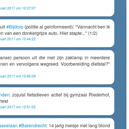
uari 2017 om 10:37:07
uit
#Bijdorp
(politie al geinformeerd): "Vannacht ben ik
van een donkergrijze auto. Hier stapte..." (1/2)
uari 2017 om 10:44:22
aanse) persoon uit die met zijn zaklamp in meerdere
ijnen en vervolgens wegreed. Voorbereiding diefstal?"
uari 2017 om 10:45:09
inden
: zojuist fietsdieven actief bij gymzaal Riederhof,
riest
uari 2017 om 12:51:02
aavelaan
#Barendrecht
: 14 jarig meisje met lang blond