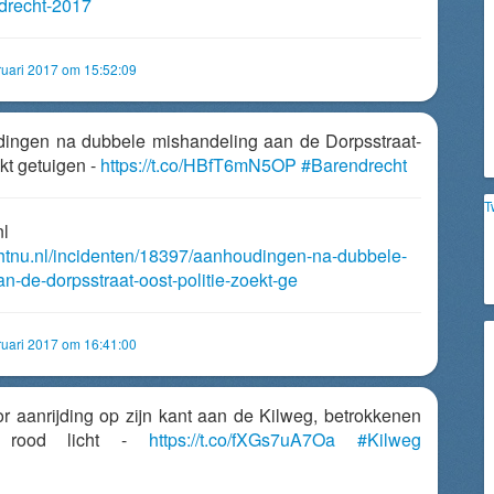
drecht-2017
uari 2017 om 15:52:09
udingen na dubbele mishandeling aan de Dorpsstraat-
ekt getuigen -
https://t.co/HBfT6mN5OP
#Barendrecht
T
nl
chtnu.nl/incidenten/18397/aanhoudingen-na-dubbele-
n-de-dorpsstraat-oost-politie-zoekt-ge
uari 2017 om 16:41:00
or aanrijding op zijn kant aan de Kilweg, betrokkenen
r rood licht -
https://t.co/fXGs7uA7Oa
#Kilweg