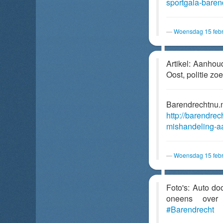
sportgala-baren
Woensdag 15 febr
Artikel: Aanho
Oost, politie zo
Barendrechtnu.
http://barendre
mishandeling-aa
Woensdag 15 febr
Foto's: Auto do
oneens ove
#Barendrecht