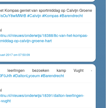
Het Kompas geniet van sportmiddag op Calvijn Groene
.co/sOuY8wMWrB
#Calvijn
#Kompas
#Barendrecht
nl
chtnu.nl/nieuws/onderwijs/18388/8c-van-het-kompas-
tmiddag-op-calvijn-groene-hart
uari 2017 om 07:50:09
on leerlingen bezoeken kamp Vught -
9OF0JrIh
#DaltonLyceum
#Barendrecht
nl
htnu.nl/nieuws/onderwijs/18391/dalton-leerlingen-
-vught