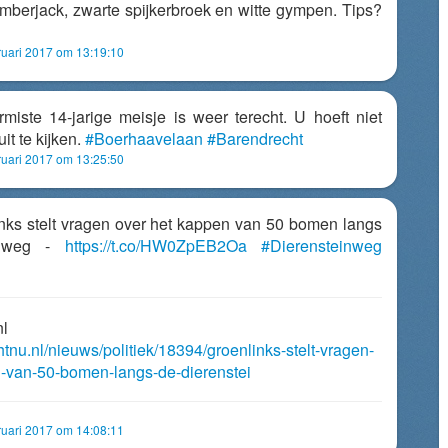
mberjack, zwarte spijkerbroek en witte gympen. Tips?
uari 2017 om 13:19:10
miste 14-jarige meisje is weer terecht. U hoeft niet
it te kijken.
#Boerhaavelaan
#Barendrecht
uari 2017 om 13:25:50
inks stelt vragen over het kappen van 50 bomen langs
inweg -
https://t.co/HW0ZpEB2Oa
#Dierensteinweg
nl
htnu.nl/nieuws/politiek/18394/groenlinks-stelt-vragen-
n-van-50-bomen-langs-de-dierenstei
uari 2017 om 14:08:11