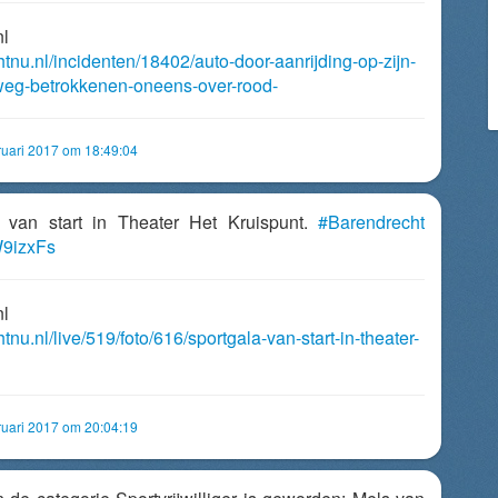
nl
htnu.nl/incidenten/18402/auto-door-aanrijding-op-zijn-
weg-betrokkenen-oneens-over-rood-
uari 2017 om 18:49:04
a van start in Theater Het Kruispunt.
#Barendrecht
sW9izxFs
nl
htnu.nl/live/519/foto/616/sportgala-van-start-in-theater-
uari 2017 om 20:04:19