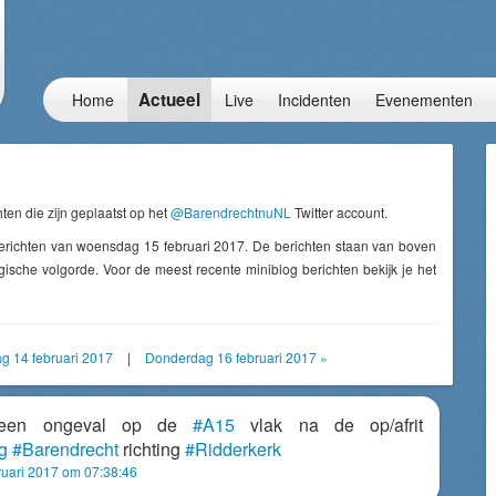
Actueel
Home
Live
Incidenten
Evenementen
ten die zijn geplaatst op het
@BarendrechtnuNL
Twitter account.
erichten van woensdag 15 februari 2017. De berichten staan van boven
ische volgorde. Voor de meest recente miniblog berichten bekijk je het
g 14 februari 2017
|
Donderdag 16 februari 2017 »
 een ongeval op de
#A15
vlak na de op/afrit
g
#Barendrecht
richting
#Ridderkerk
uari 2017 om 07:38:46