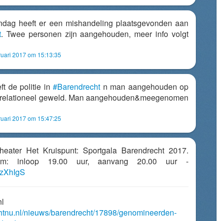
dag heeft er een mishandeling plaatsgevonden aan
t
. Twee personen zijn aangehouden, meer info volgt
uari 2017 om 15:13:35
t de politie in
#Barendrecht
n man aangehouden op
 relationeel geweld. Man aangehouden&meegenomen
uari 2017 om 15:47:25
eater Het Kruispunt: Sportgala Barendrecht 2017.
om: inloop 19.00 uur, aanvang 20.00 uur -
vOzXhIgS
nl
chtnu.nl/nieuws/barendrecht/17898/genomineerden-