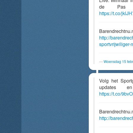
Live: Winnaar i
de Pa
https://t.co/jkl
Barendrechtnu.
http://barendrec
sportvrijwiliger
Woensdag 15 febr
Volg het Spor
updates en
https://t.co/9b
Barendrechtnu.
http://barendrech