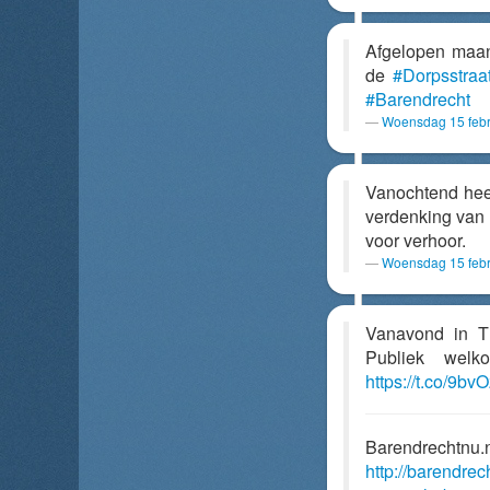
Afgelopen maan
de
#Dorpsstraa
#Barendrecht
Woensdag 15 febr
Vanochtend heef
verdenking van
voor verhoor.
Woensdag 15 febr
Vanavond in Th
Publiek welk
https://t.co/9b
Barendrechtnu.
http://barendre