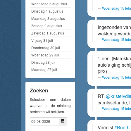
Woensdag 5 augustus
Woensdag 15 febr
Dinsdag 4 augustus
Maandag 3 augustus
Zondag 2 augustus
Ingezonden van
wakker geworden 
Zaterdag 1 augustus
Woensdag 15 febr
Vrijdag 31 juli
Donderdag 30 juli
Woensdag 29 juli
"..een (Marokk
Dinsdag 28 juli
auto's ging sch
Maandag 27 juli
(2/2)
Woensdag 15 febr
Zoeken
RT
@kristelvdl
Selecteer een datum
carnisselande, t
waarvan je de miniblog
Woensdag 15 febr
berichten wil bekijken.
Vermist
#Boerh