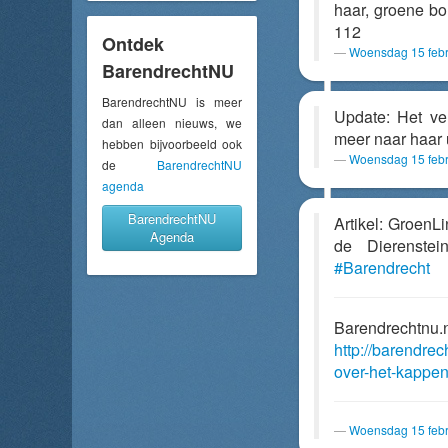
haar, groene bo
112
Ontdek
Woensdag 15 febr
BarendrechtNU
BarendrechtNU is meer
Update: Het ver
dan alleen nieuws, we
meer naar haar u
hebben bijvoorbeeld ook
Woensdag 15 febr
de
BarendrechtNU
agenda
BarendrechtNU
Artikel: GroenL
Agenda
de Dierenste
#Barendrecht
Barendrechtnu.
http://barendrec
over-het-kappe
Woensdag 15 febr