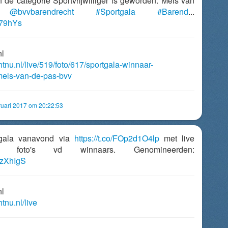
n de categorie Sportvrijwilliger is geworden: Mels van
s
@bvvbarendrecht
#Sportgala
#Barend
...
JH79hYs
nl
htnu.nl/live/519/foto/617/sportgala-winnaar-
-mels-van-de-pas-bvv
uari 2017 om 20:22:53
tgala vanavond via
https://t.co/FOp2d1O4lp
met live
 foto's vd winnaars. Genomineerden:
vOzXhIgS
nl
tnu.nl/live