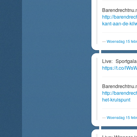
Barendrechtnu.
http://barendrec
kant-aan-de-kil
Woensdag 15 febr
Live: Sportgal
https://t.co/lW
Barendrechtnu.
http://barendrec
het-kruispunt
Woensdag 15 febr