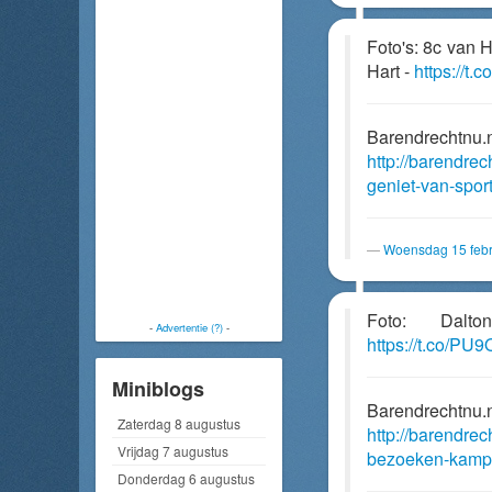
Foto's: 8c van 
Hart -
https://t
Barendrechtnu.
http://barendre
geniet-van-spor
Woensdag 15 febr
Foto: Dalt
-
Advertentie (?)
-
https://t.co/PU
Miniblogs
Barendrechtnu.
Zaterdag 8 augustus
http://barendrec
Vrijdag 7 augustus
bezoeken-kamp
Donderdag 6 augustus