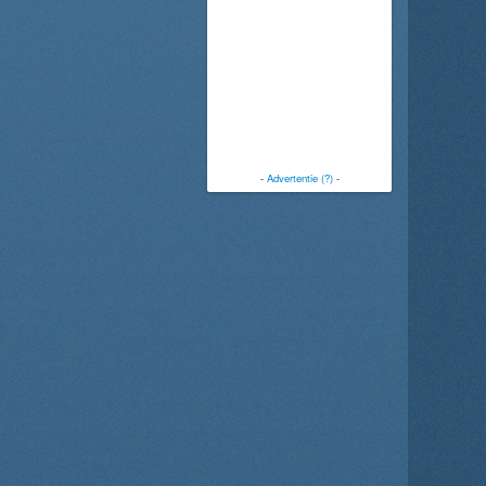
-
Advertentie (?)
-