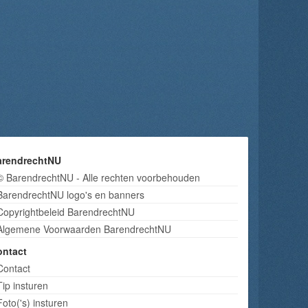
arendrechtNU
© BarendrechtNU - Alle rechten voorbehouden
BarendrechtNU logo's en banners
Copyrightbeleid BarendrechtNU
Algemene Voorwaarden BarendrechtNU
ontact
Contact
Tip insturen
Foto('s) insturen