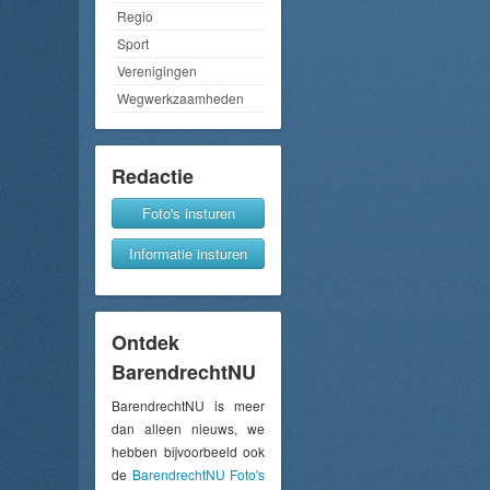
Regio
Sport
Verenigingen
Wegwerkzaamheden
Redactie
Foto's insturen
Informatie insturen
Ontdek
BarendrechtNU
BarendrechtNU is meer
dan alleen nieuws, we
hebben bijvoorbeeld ook
de
BarendrechtNU Foto's