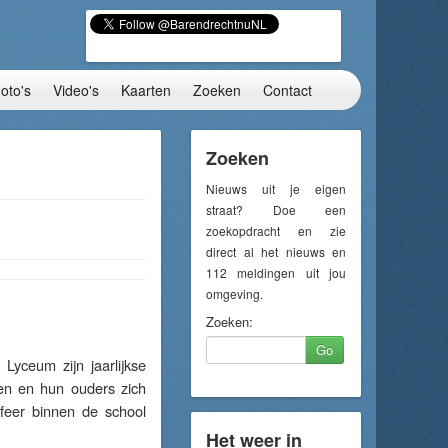
oto's
Video's
Kaarten
Zoeken
Contact
Zoeken
Nieuws uit je eigen
straat? Doe een
zoekopdracht en zie
direct al het nieuws en
112 meldingen uit jou
omgeving.
Zoeken:
Go
yceum zijn jaarlijkse
en en hun ouders zich
feer binnen de school
Het weer in