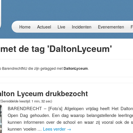
Home
Actueel
Live
Incidenten
Evenementen
F
 met de tag 'DaltonLyceum'
 op BarendrechtNU die zijn getagged met
DaltonLyceum
.
lton Lyceum drukbezocht
(Gemiddelde leestijd: 1 min, 32 sec)
BARENDRECHT – [Foto’s] Afgelopen vrijdag heeft Het Dalton L
Open Dag gehouden. Een dag waarop belangstellende leerling
kunnen informeren over de school en waar zij vooral ook de s
kunnen ‘voelen …
Lees verder
→