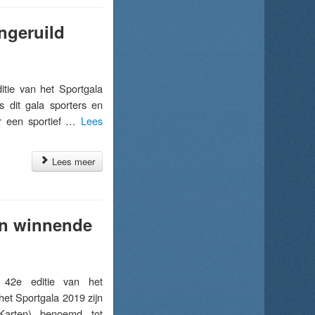
ingeruild
ie van het Sportgala
s dit gala sporters en
eer een sportief …
Lees
Lees meer
en winnende
2e editie van het
het Sportgala 2019 zijn
Karten) benoemd tot