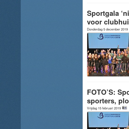
Sportgala ‘n
voor clubhu
Donderdag 5 december 2019
FOTO’S: Spo
sporters, pl
Vrijdag 15 februari 2019