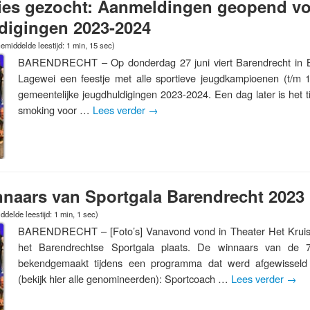
ties gezocht: Aanmeldingen geopend vo
digingen 2023-2024
emiddelde leestijd: 1 min, 15 sec)
BARENDRECHT – Op donderdag 27 juni viert Barendrecht i
Lagewei een feestje met alle sportieve jeugdkampioenen (t/m 1
gemeentelijke jeugdhuldigingen 2023-2024. Een dag later is het ti
smoking voor …
Lees verder
→
naars van Sportgala Barendrecht 2023
delde leestijd: 1 min, 1 sec)
BARENDRECHT – [Foto’s] Vanavond vond in Theater Het Kruisp
het Barendrechtse Sportgala plaats. De winnaars van de 
bekendgemaakt tijdens een programma dat werd afgewissel
(bekijk hier alle genomineerden): Sportcoach …
Lees verder
→