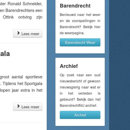
ster Ronald Schneider,
Barendrecht
ven Barendrechters een
Benieuwd naar het weer
 Ottink ontving zijn
en de voorspellingen in
Barendrecht? Bekijk hier
de weerpagina.
Lees meer
Barendrecht Weer
ala
Archief
Op zoek naar een oud
oot aantal sportieve
nieuwsbericht of gewoon
. Tijdens het Sportgala
nieuwsgierig naar wat er
open jaar extra in het
in het verleden is
gebeurd? Bekijk dan het
BarendrechtNU archief.
Lees meer
Archief