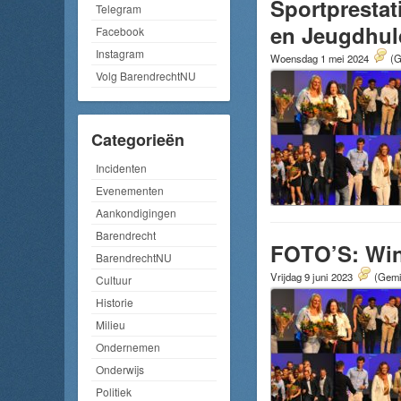
Sportpresta
Telegram
en Jeugdhul
Facebook
Instagram
Woensdag 1 mei 2024
(G
Volg BarendrechtNU
Categorieën
Incidenten
Evenementen
Aankondigingen
Barendrecht
FOTO’S: Win
BarendrechtNU
Vrijdag 9 juni 2023
(Gemid
Cultuur
Historie
Milieu
Ondernemen
Onderwijs
Politiek