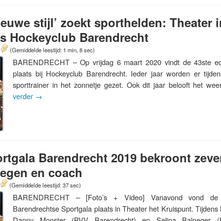
ieuwe stijl’ zoekt sporthelden: Theater 
is Hockeyclub Barendrecht
(Gemiddelde leestijd: 1 min, 8 sec)
BARENDRECHT – Op vrijdag 6 maart 2020 vindt de 43ste edit
plaats bij Hockeyclub Barendrecht. Ieder jaar worden er tijden
sporttrainer in het zonnetje gezet. Ook dit jaar belooft het w
verder
→
rtgala Barendrecht 2019 bekroont zev
oegen en coach
(Gemiddelde leestijd: 37 sec)
BARENDRECHT – [Foto’s + Video] Vanavond vond de 4
Barendrechtse Sportgala plaats in Theater het Kruispunt. Tijdens 
Danny Monster (BVV Barendrecht) en Selina Balneger (