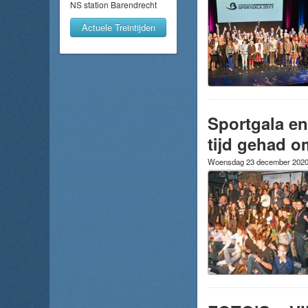
NS station Barendrecht
Actuele Treintijden
Sportgala en
tijd gehad o
Woensdag 23 december 202