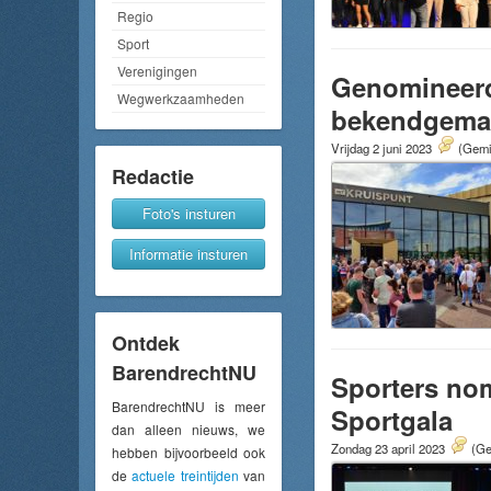
Regio
Sport
Verenigingen
Genomineerd
Wegwerkzaamheden
bekendgema
Vrijdag 2 juni 2023
(Gemid
Redactie
Foto's insturen
Informatie insturen
Ontdek
BarendrechtNU
Sporters nom
BarendrechtNU is meer
Sportgala
dan alleen nieuws, we
Zondag 23 april 2023
(Ge
hebben bijvoorbeeld ook
de
actuele treintijden
van