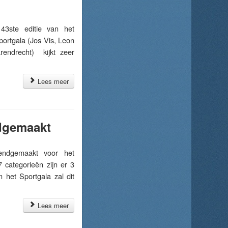
3ste editie van het
portgala (Jos Vis, Leon
endrecht) kijkt zeer
Lees meer
dgemaakt
ndgemaakt voor het
 categorieën zijn er 3
 het Sportgala zal dit
Lees meer