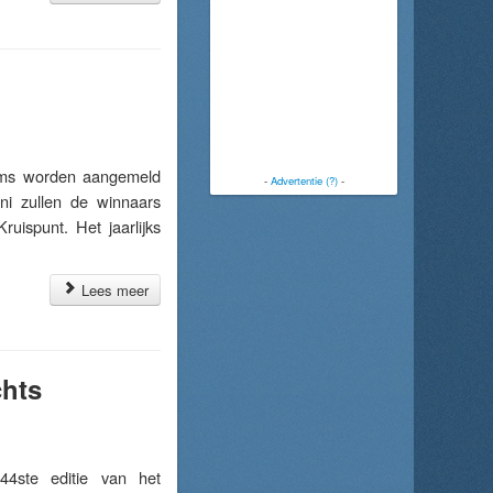
ms worden aangemeld
-
Advertentie (?)
-
ni zullen de winnaars
uispunt. Het jaarlijks
Lees meer
chts
ste editie van het