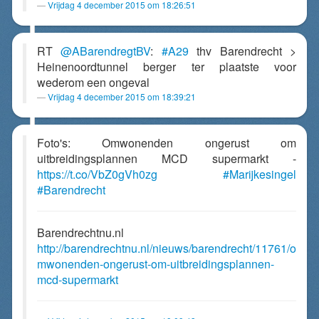
Vrijdag 4 december 2015 om 18:26:51
RT
@ABarendregtBV
:
#A29
thv Barendrecht >
Heinenoordtunnel berger ter plaatste voor
wederom een ongeval
Vrijdag 4 december 2015 om 18:39:21
Foto's: Omwonenden ongerust om
uitbreidingsplannen MCD supermarkt -
https://t.co/VbZ0gVh0zg
#Marijkesingel
#Barendrecht
Barendrechtnu.nl
http://barendrechtnu.nl/nieuws/barendrecht/11761/o
mwonenden-ongerust-om-uitbreidingsplannen-
mcd-supermarkt