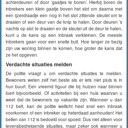
achterdeuren of door ‘gaatjes te boren’. Hierbij boren de
inbrekers een klein gaatje boven het slot om daarna met
een ijzerdraadje een nog in het slot zittende sleutel om te
draaien of een deur van de knip te halen. Door deuren ’s
nachts op slot te draaien en de sleutel uit de deur te halen,
kunt u de kans op een inbraak verkleinen. De meeste
inbrekers gaan voor een snelle buit. Hoe langer ze bezig
zijn uw woning binnen te komen, hoe groter de kans dat
ze het opgeven.
Verdachte situaties melden
De politie vraagt u om verdachte situaties te melden.
Bewoners weten zelf het beste als er iets niet pluis is in
hun buurt. Een vreemd figuur die bij huizen naar binnen
loert bijvoorbeeld. Of activiteiten bij een huis waarvan u
weet dat de bewoners op vakantie zijn. Wanneer u dan
112 belt, kan de politie wellicht heel snel een inbraak
voorkomen of een inbreker op heterdaad aanhouden! Het
bellen van 112 is bedoeld voor spoed. Dus niet alleen voor
levensbedreigende situaties, maar zeker ook wanneer u