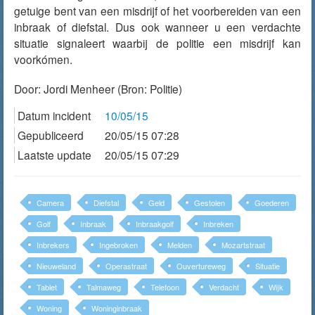
getuige bent van een misdrijf of het voorbereiden van een
inbraak of diefstal. Dus ook wanneer u een verdachte
situatie signaleert waarbij de politie een misdrijf kan
voorkómen.
Door:
Jordi Menheer
(Bron: Politie)
Datum incident
10/05/15
Gepubliceerd
20/05/15 07:28
Laatste update
20/05/15 07:29
Camera
Diefstal
Geld
Gestolen
Goederen
Golf
Inbraak
Inbraakgolf
Inbreken
Inbrekers
Ingebroken
Melden
Mozartstraat
Nieuweland
Operastraat
Ouvertureweg
Situatie
Tablet
Talmaweg
Telefoon
Verdacht
Wijk
Woning
Woninginbraak