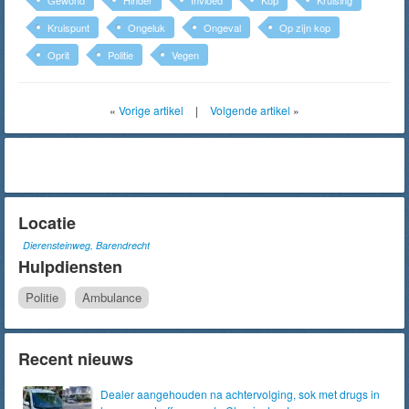
Kruispunt
Ongeluk
Ongeval
Op zijn kop
Oprit
Politie
Vegen
«
Vorige artikel
|
Volgende artikel
»
Locatie
Dierensteinweg, Barendrecht
Hulpdiensten
Politie
Ambulance
Recent nieuws
Dealer aangehouden na achtervolging, sok met drugs in