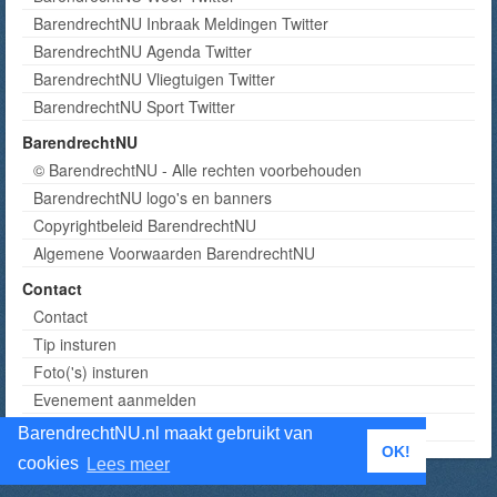
BarendrechtNU Inbraak Meldingen Twitter
BarendrechtNU Agenda Twitter
BarendrechtNU Vliegtuigen Twitter
BarendrechtNU Sport Twitter
BarendrechtNU
© BarendrechtNU - Alle rechten voorbehouden
BarendrechtNU logo's en banners
Copyrightbeleid BarendrechtNU
Algemene Voorwaarden BarendrechtNU
Contact
Contact
Tip insturen
Foto('s) insturen
Evenement aanmelden
Informatie aanvragen adverteren
BarendrechtNU.nl maakt gebruikt van
OK!
cookies
Lees meer