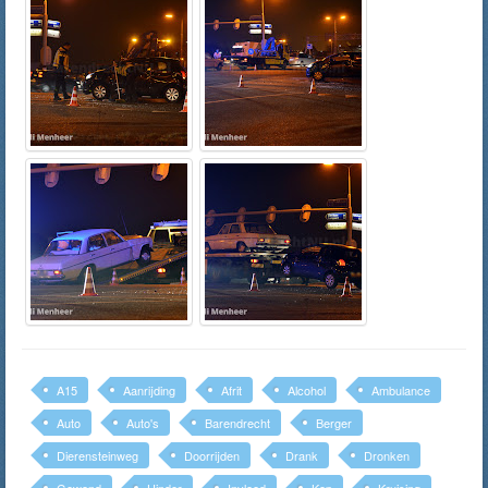
A15
Aanrijding
Afrit
Alcohol
Ambulance
Auto
Auto's
Barendrecht
Berger
Dierensteinweg
Doorrijden
Drank
Dronken
Gewond
Hinder
Invloed
Kop
Kruising