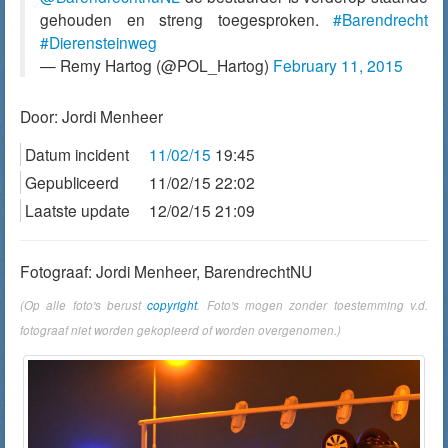
gehouden en streng toegesproken.
#Barendrecht
#Dierensteinweg
— Remy Hartog (@POL_Hartog)
February 11, 2015
Door:
Jordi Menheer
Datum incident
11/02/15
19:45
Gepubliceerd
11/02/15 22:02
Laatste update
12/02/15 21:09
Fotograaf: Jordi Menheer, BarendrechtNU
(Op alle foto's berust
copyright
. Foto's mogen zonder toestemming v.d.
fotograaf niet worden gekopieerd of worden overgenomen.)