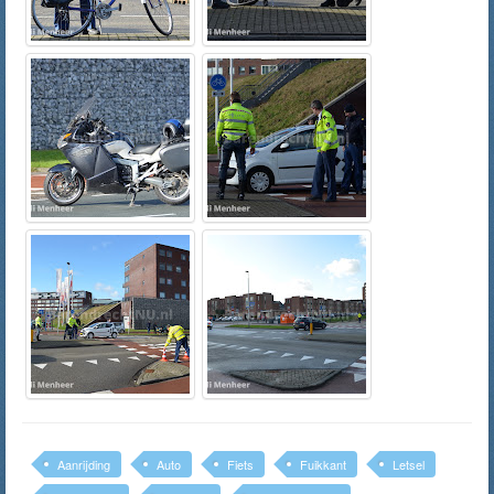
Aanrijding
Auto
Fiets
Fuikkant
Letsel