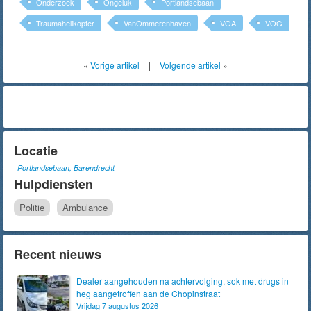
Onderzoek
Ongeluk
Portlandsebaan
Traumahelikopter
VanOmmerenhaven
VOA
VOG
«
Vorige artikel
|
Volgende artikel
»
Locatie
Portlandsebaan, Barendrecht
Hulpdiensten
Politie
Ambulance
Recent nieuws
Dealer aangehouden na achtervolging, sok met drugs in
heg aangetroffen aan de Chopinstraat
Vrijdag 7 augustus 2026