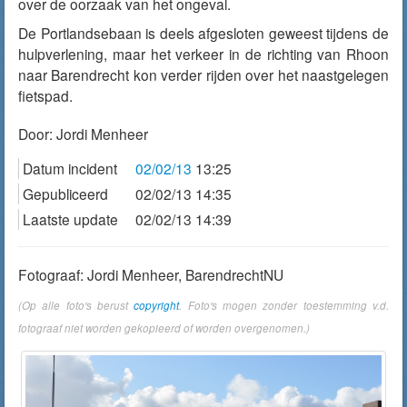
over de oorzaak van het ongeval.
De Portlandsebaan is deels afgesloten geweest tijdens de
hulpverlening, maar het verkeer in de richting van Rhoon
naar Barendrecht kon verder rijden over het naastgelegen
fietspad.
Door:
Jordi Menheer
Datum incident
02/02/13
13:25
Gepubliceerd
02/02/13 14:35
Laatste update
02/02/13 14:39
Fotograaf: Jordi Menheer, BarendrechtNU
(Op alle foto's berust
copyright
. Foto's mogen zonder toestemming v.d.
fotograaf niet worden gekopieerd of worden overgenomen.)