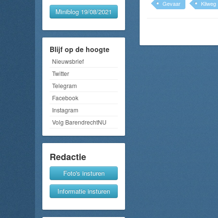
Gevaar
Kilweg
Miniblog 19/08/2021
Blijf op de hoogte
Nieuwsbrief
Twitter
Telegram
Facebook
Instagram
Volg BarendrechtNU
Redactie
Foto's insturen
Informatie insturen