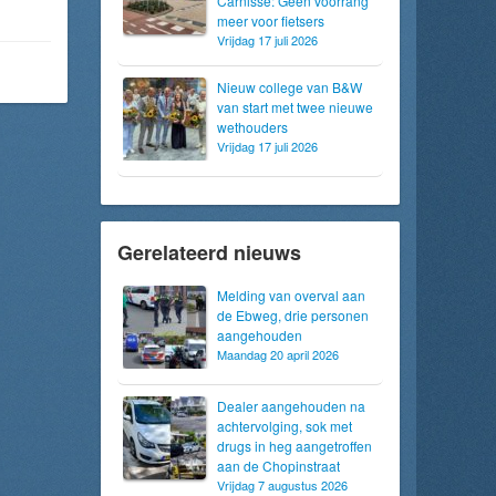
Carnisse: Geen voorrang
meer voor fietsers
Vrijdag 17 juli 2026
Nieuw college van B&W
van start met twee nieuwe
wethouders
Vrijdag 17 juli 2026
Gerelateerd nieuws
Melding van overval aan
de Ebweg, drie personen
aangehouden
Maandag 20 april 2026
Dealer aangehouden na
achtervolging, sok met
drugs in heg aangetroffen
aan de Chopinstraat
Vrijdag 7 augustus 2026