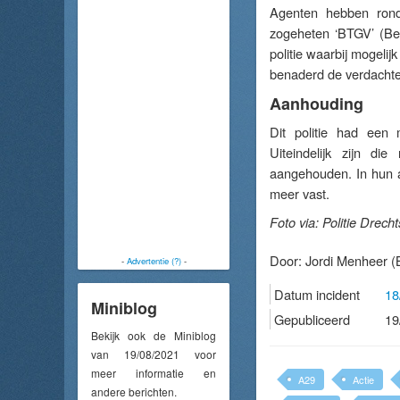
Agenten hebben rond
zogeheten ‘BTGV’ (Ben
politie waarbij mogeli
benaderd de verdachte
Aanhouding
Dit politie had een
Uiteindelijk zijn d
aangehouden. In hun 
meer vast.
Foto via: Politie Drech
Door:
Jordi Menheer
(B
-
Advertentie (?)
-
Datum incident
18
Miniblog
Gepubliceerd
19
Bekijk ook de Miniblog
van 19/08/2021 voor
meer informatie en
A29
Actie
andere berichten.