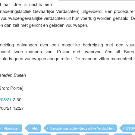
 half drie ‘s nachts een
aderingstactiek Gevaarlijke Verdachten) uitgevoerd: Een procedure
jk vuurwapengevaarlijke verdachten uit hun voertuig worden gehaald. De
n dan zelf met gericht en geladen vuurwapen.
 melding ontvangen over een mogelijke bedreiging met een vuu
ie nacht twee mannen van 19-jaar oud, waarvan één uit Baren
auto is geen vuurwapen aangetroffen. De mannen zitten momenteel o
tsteden Buiten
ron: Politie)
/08/21
2:30
/08/21 12:27
Afgesloten
Afrit
Benaderingstactiek Gevaarlijke Verdachten
BTGV