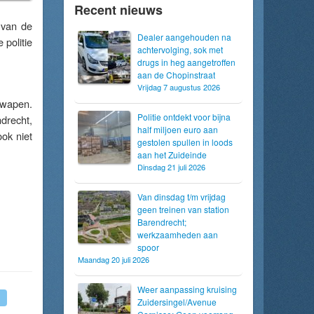
Recent nieuws
 van de
Dealer aangehouden na
 politie
achtervolging, sok met
drugs in heg aangetroffen
aan de Chopinstraat
Vrijdag 7 augustus 2026
rwapen.
Politie ontdekt voor bijna
drecht,
half miljoen euro aan
ok niet
gestolen spullen in loods
aan het Zuideinde
Dinsdag 21 juli 2026
Van dinsdag t/m vrijdag
geen treinen van station
Barendrecht;
werkzaamheden aan
spoor
Maandag 20 juli 2026
Weer aanpassing kruising
Zuidersingel/Avenue