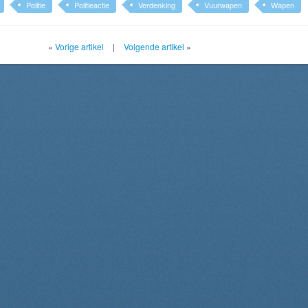
Politie
Politieactie
Verdenking
Vuurwapen
Wapen
«
Vorige artikel
|
Volgende artikel
»