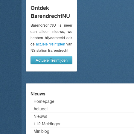
Ontdek
BarendrechtNU
BarendrechtNU is meer
dan alleen nieuws, we
hebben bijvoorbeeld ook
de
actuele treintijden
van
NS station Barendrecht
Actuele Treintijden
Nieuws
Homepage
Actueel
Nieuws
112 Meldingen
Miniblog