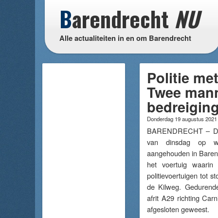
B
arendrecht
NU
Alle actualiteiten in en om Barendrecht
Politie me
Twee mann
bedreigin
Donderdag 19 augustus 202
BARENDRECHT – De po
van dinsdag op w
aangehouden in Barend
het voertuig waarin
politievoertuigen tot
de Kilweg. Gedurende 
afrit A29 richting Ca
afgesloten geweest.