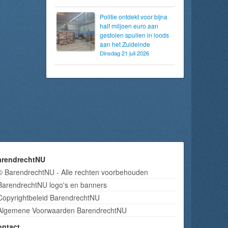
Politie ontdekt voor bijna
half miljoen euro aan
gestolen spullen in loods
aan het Zuideinde
Dinsdag 21 juli 2026
arendrechtNU
© BarendrechtNU - Alle rechten voorbehouden
BarendrechtNU logo's en banners
Copyrightbeleid BarendrechtNU
Algemene Voorwaarden BarendrechtNU
ontact