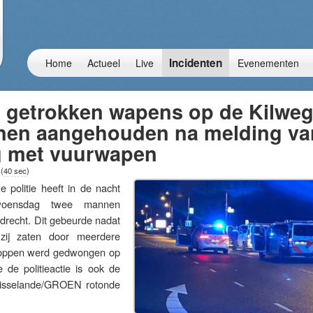
Incidenten
Home
Actueel
Live
Evenementen
t getrokken wapens op de Kilweg
en aangehouden na melding va
g met vuurwapen
1
(
40 sec
)
litie heeft in de nacht
oensdag twee mannen
recht. Dit gebeurde nadat
 zij zaten door meerdere
 stoppen werd gedwongen op
de politieactie is ook de
rnisselande/GROEN rotonde