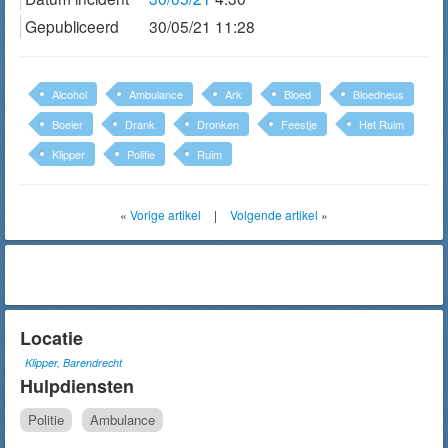
Gepubliceerd
30/05/21 11:28
Alcohol
Ambulance
Ark
Bloed
Bloedneus
Boeier
Drank
Dronken
Feestje
Het Ruim
Klipper
Politie
Ruim
«
Vorige artikel
|
Volgende artikel
»
Locatie
Klipper, Barendrecht
Hulpdiensten
Politie
Ambulance