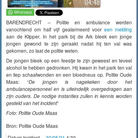
BARENDRECHT – Politie en ambulance werden
vanochtend
om half vijf gealarmeerd voor
een melding
aan de Klipper. In het park bij de Ark bleek een jonge
jongen gewond te zijn geraakt nadat hij ten val was
gekomen, zo laat de politie weten.
De jongen bleek op een feestje te zijn geweest en teveel
alcohol te hebben gedronken. Hij kwam in het park ten val
en liep schaafwonden en een bloedneus op. Politie Oude
Maas: “
De jongen is nagekeken door het
ambulancepersoneel en is uiteindelijk overgedragen aan
zijn ouders. De nodige instanties zullen in kennis worden
gesteld van het incident
”
Foto: Politie Oude Maas
Bron:
Politie Oude Maas
Datum incident
30/05/21
4:30