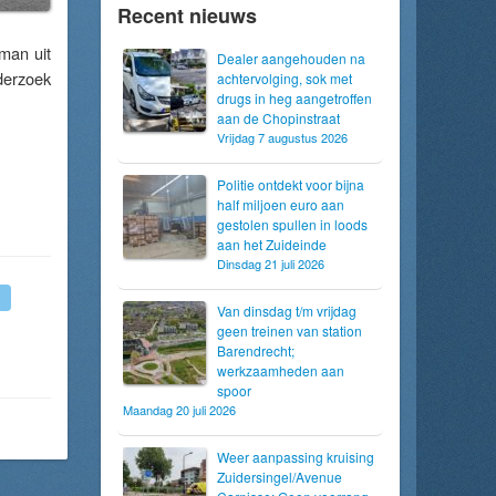
Recent nieuws
 man uit
Dealer aangehouden na
derzoek
achtervolging, sok met
drugs in heg aangetroffen
aan de Chopinstraat
Vrijdag 7 augustus 2026
Politie ontdekt voor bijna
half miljoen euro aan
gestolen spullen in loods
aan het Zuideinde
Dinsdag 21 juli 2026
Van dinsdag t/m vrijdag
geen treinen van station
Barendrecht;
werkzaamheden aan
spoor
Maandag 20 juli 2026
Weer aanpassing kruising
Zuidersingel/Avenue