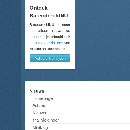
Ontdek
BarendrechtNU
BarendrechtNU is meer
dan alleen nieuws, we
hebben bijvoorbeeld ook
de
actuele treintijden
van
NS station Barendrecht
Actuele Treintijden
Nieuws
Homepage
Actueel
Nieuws
112 Meldingen
Miniblog