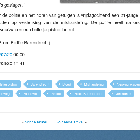
”
fd geslagen.
de politie en het horen van getuigen is vrijdagochtend een 21-jarige
den op verdenking van de mishandeling. De politie heeft na on
vuurwapen een balletjespistool betrof.
ron: Politie Barendrecht)
/07/20
00:00
/08/20 17:41
letjespistool
Barendrecht
Bloed
Mishandeling
Nepvuurwapen
deweg
Paddewei
Pistool
Politie Barendrecht
Verdachte
«
Vorige artikel
|
Volgende artikel
»