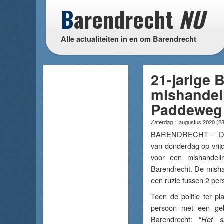
B
arendrecht
NU
Alle actualiteiten in en om Barendrecht
21-jarige
mishandel
Paddeweg
Zaterdag 1 augustus 2020
(
28
BARENDRECHT – De po
van donderdag op vri
voor een mishandel
Barendrecht. De mishan
een ruzie tussen 2 per
Toen de politie ter p
persoon met een gebl
Barendrecht: “
Het s