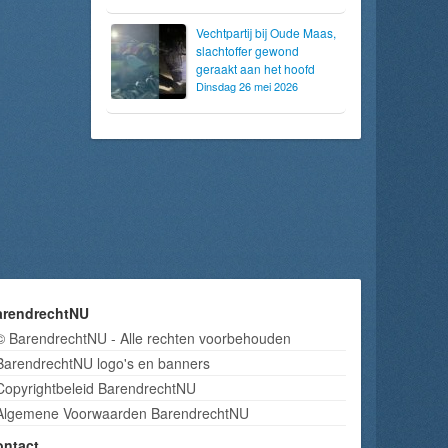
Vechtpartij bij Oude Maas,
slachtoffer gewond
geraakt aan het hoofd
Dinsdag 26 mei 2026
arendrechtNU
© BarendrechtNU - Alle rechten voorbehouden
BarendrechtNU logo's en banners
Copyrightbeleid BarendrechtNU
Algemene Voorwaarden BarendrechtNU
ontact