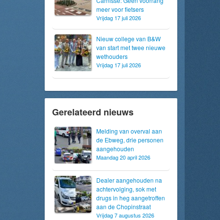
Carnisse: Geen voorrang
meer voor fietsers
Vrijdag 17 juli 2026
Nieuw college van B&W
van start met twee nieuwe
wethouders
Vrijdag 17 juli 2026
Gerelateerd nieuws
Melding van overval aan
de Ebweg, drie personen
aangehouden
Maandag 20 april 2026
Dealer aangehouden na
achtervolging, sok met
drugs in heg aangetroffen
aan de Chopinstraat
Vrijdag 7 augustus 2026