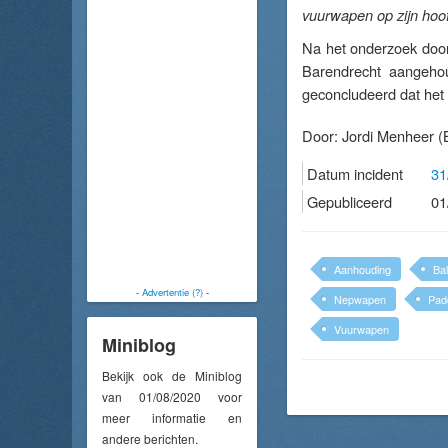
vuurwapen op zijn hoo
Na het onderzoek door 
Barendrecht aangehou
geconcludeerd dat het 
Door:
Jordi Menheer
(B
Datum incident
31
Gepubliceerd
01
Aanhouding
Bal
-
Advertentie (?)
-
Nepwapen
Pad
Vuurwapen
Miniblog
Bekijk ook de Miniblog
van 01/08/2020 voor
meer informatie en
andere berichten.