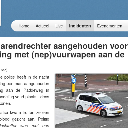
Incidenten
Home
Actueel
Live
Evenementen
 Barendrechter aangehouden voor
ing met (nep)vuurwapen aan de
 sec
)
litie heeft in de nacht
jdag een man aangehouden
ing aan de Paddeweg in
deling vond plaats tijdens
sonen.
laatse kwam troffen ze een
oed gezicht aan. Politie
lachtoffer was met een