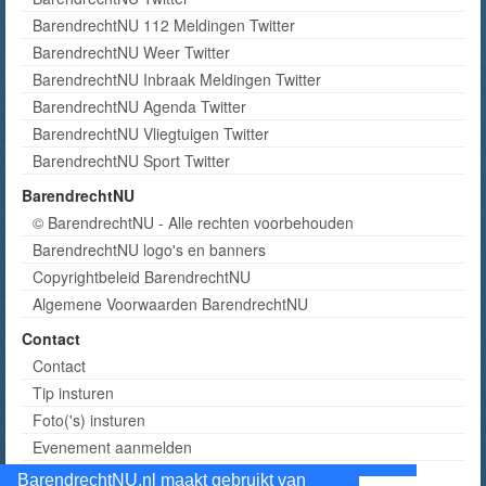
BarendrechtNU 112 Meldingen Twitter
BarendrechtNU Weer Twitter
BarendrechtNU Inbraak Meldingen Twitter
BarendrechtNU Agenda Twitter
BarendrechtNU Vliegtuigen Twitter
BarendrechtNU Sport Twitter
BarendrechtNU
© BarendrechtNU - Alle rechten voorbehouden
BarendrechtNU logo's en banners
Copyrightbeleid BarendrechtNU
Algemene Voorwaarden BarendrechtNU
Contact
Contact
Tip insturen
Foto('s) insturen
Evenement aanmelden
Informatie aanvragen adverteren
BarendrechtNU.nl maakt gebruikt van