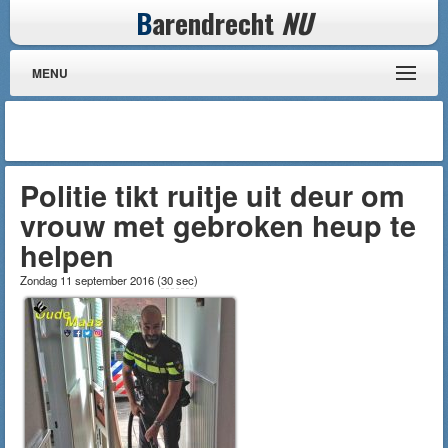
B
arendrecht
NU
MENU
Politie tikt ruitje uit deur om
vrouw met gebroken heup te
helpen
Zondag 11 september 2016
(
30 sec
)