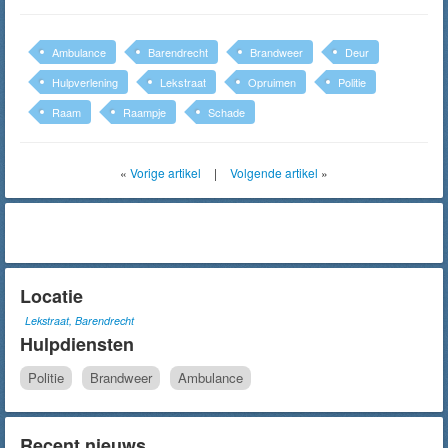
Ambulance
Barendrecht
Brandweer
Deur
Hulpverlening
Lekstraat
Opruimen
Politie
Raam
Raampje
Schade
«
Vorige artikel
|
Volgende artikel
»
Locatie
Lekstraat, Barendrecht
Hulpdiensten
Politie
Brandweer
Ambulance
Recent nieuws