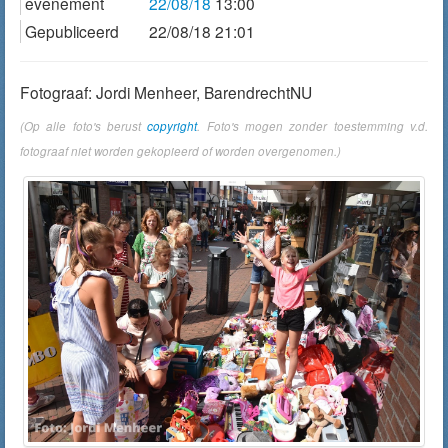
evenement
22/08/18
13:00
Gepubliceerd
22/08/18 21:01
Fotograaf: Jordi Menheer, BarendrechtNU
(Op alle foto's berust
copyright
. Foto's mogen zonder toestemming v.d.
fotograaf niet worden gekopieerd of worden overgenomen.)