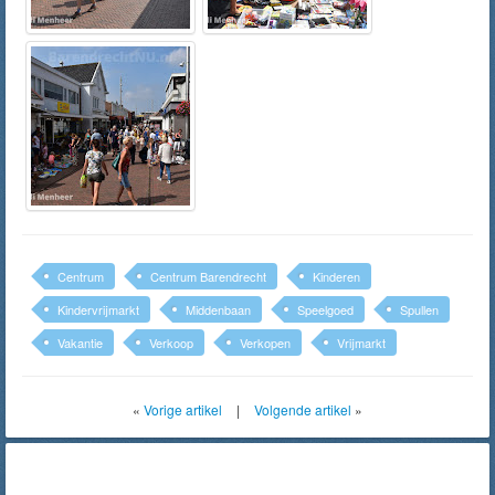
Centrum
Centrum Barendrecht
Kinderen
Kindervrijmarkt
Middenbaan
Speelgoed
Spullen
Vakantie
Verkoop
Verkopen
Vrijmarkt
«
Vorige artikel
|
Volgende artikel
»