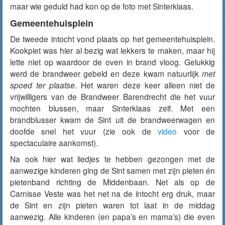
maar wie geduld had kon op de foto met Sinterklaas.
Gemeentehuisplein
De tweede intocht vond plaats op het gemeentehuisplein.
Kookpiet was hier al bezig wat lekkers te maken, maar hij
lette niet op waardoor de oven in brand vloog. Gelukkig
werd de brandweer gebeld en deze kwam natuurlijk
met
spoed ter plaatse
. Het waren deze keer alleen niet de
vrijwilligers van de Brandweer Barendrecht die het vuur
mochten blussen, maar Sinterklaas zelf. Met een
brandblusser kwam de Sint uit de brandweerwagen en
doofde snel het vuur (zie ook de
video
voor de
spectaculaire aankomst).
Na ook hier wat liedjes te hebben gezongen met de
aanwezige kinderen ging de Sint samen met zijn pieten én
pietenband richting de Middenbaan. Net als op de
Carnisse Veste was het net na de intocht erg druk, maar
de Sint en zijn pieten waren tot laat in de middag
aanwezig. Alle kinderen (en papa’s en mama’s) die even