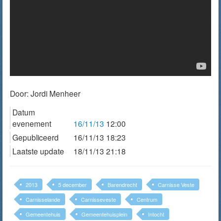
Door:
Jordi Menheer
Datum
evenement
16/11/13
12:00
Gepubliceerd
16/11/13 18:23
Laatste update
18/11/13 21:18
2013
5 december
Barendrecht
Carnisse Veste
Carnisselande
Carnisseveste
Centrum
Gemeentehuis
Gemeentehuisplein
Intocht