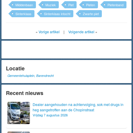
Middenbaan
Muziek
Piet
Pieten
Pietenband
Sinterklaas
Sinterklaas intocht
Zwarte piet
«
Vorige artikel
|
Volgende artikel
»
Locatie
Gemeentehuisplein, Barendrecht
Recent nieuws
Dealer aangehouden na achtervolging, sok met drugs in
heg aangetroffen aan de Chopinstraat
Vrijdag 7 augustus 2026