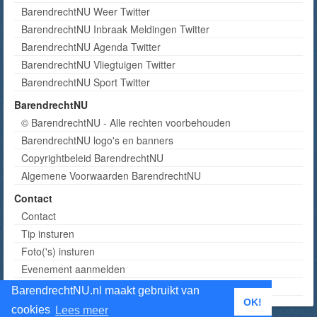
BarendrechtNU Weer Twitter
BarendrechtNU Inbraak Meldingen Twitter
BarendrechtNU Agenda Twitter
BarendrechtNU Vliegtuigen Twitter
BarendrechtNU Sport Twitter
BarendrechtNU
© BarendrechtNU - Alle rechten voorbehouden
BarendrechtNU logo's en banners
Copyrightbeleid BarendrechtNU
Algemene Voorwaarden BarendrechtNU
Contact
Contact
Tip insturen
Foto('s) insturen
Evenement aanmelden
Informatie aanvragen adverteren
BarendrechtNU.nl maakt gebruikt van
OK!
cookies
Lees meer