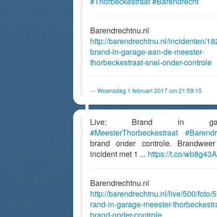
#Thorbeckestraat
#Barendrecht
Barendrechtnu.nl
http://barendrechtnu.nl/incidenten/18
brand-in-garage-aan-de-meester-
thorbeckestraat-snel-onder-controle
Woensdag 1 februari 2017 om 21:59:15
Live: Brand in gar
#MeesterThorbeckestraat
#Barendr
brand onder controle. Brandwee
incident met 1 ...
https://t.co/wb8g43
Barendrechtnu.nl
http://barendrechtnu.nl/live/500/foto/
rand-in-garage-meester-thorbeckestr
brand-onder-controle