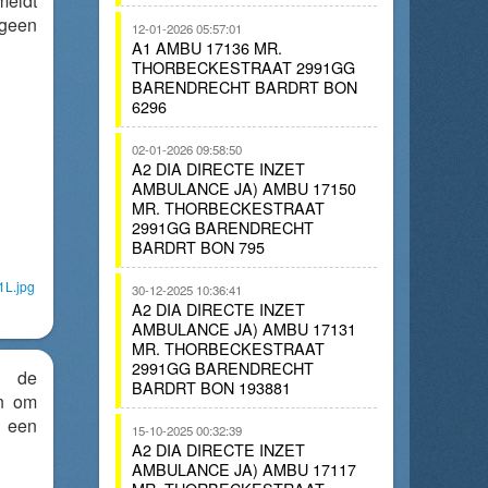
meldt
 geen
12-01-2026 05:57:01
A1 AMBU 17136 MR.
THORBECKESTRAAT 2991GG
BARENDRECHT BARDRT BON
6296
02-01-2026 09:58:50
A2 DIA DIRECTE INZET
AMBULANCE JA) AMBU 17150
MR. THORBECKESTRAAT
2991GG BARENDRECHT
BARDRT BON 795
1L.jpg
30-12-2025 10:36:41
A2 DIA DIRECTE INZET
AMBULANCE JA) AMBU 17131
MR. THORBECKESTRAAT
2991GG BARENDRECHT
n de
BARDRT BON 193881
n om
j een
15-10-2025 00:32:39
A2 DIA DIRECTE INZET
AMBULANCE JA) AMBU 17117