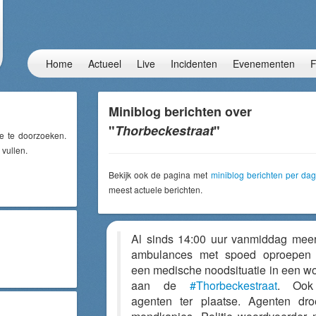
Home
Actueel
Live
Incidenten
Evenementen
F
Miniblog berichten over
"
Thorbeckestraat
"
e te doorzoeken.
 vullen.
Bekijk ook de pagina met
miniblog berichten per dag
meest actuele berichten.
Al sinds 14:00 uur vanmiddag mee
ambulances met spoed oproepen 
een medische noodsituatie in een w
aan de
#Thorbeckestraat
. Ook 
agenten ter plaatse. Agenten dr