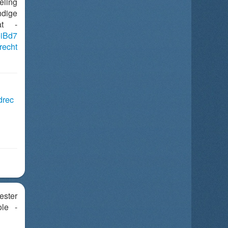
eling
dige
at -
eiBd7
recht
drec
ester
ole -