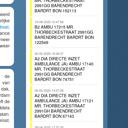
MR. THORBECKESTRAAT
2991GG BARENDRECHT
BARDRT BON 152113
eerd
ijke
19-08-2025 10:47:58
raat
.
B2 AMBU 17215 MR.
THORBECKESTRAAT 2991GG
lance
BARENDRECHT BARDRT BON
 meer
122549
weer
20-05-2025 19:36:37
A2 DIA DIRECTE INZET
AMBULANCE JA) AMBU 17140
MR. THORBECKESTRAAT
2991GG BARENDRECHT
n de
BARDRT BON 74751
 van
dak.
06-05-2025 14:07:09
rdam
A2 DIA DIRECTE INZET
AMBULANCE JA) AMBU 17121
ft de
MR. THORBECKESTRAAT
ddels
2991GH BARENDRECHT
gaan.
BARDRT BON 67143
st.
28-04-2025 17:37:35