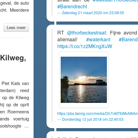
ngeval, de auto
#Barendrecht
cht. Meerdere
Zaterdag 21 maart 2020 om 23:08:05
Lees meer
RT
@thorbeckestraat
: Fijne avon
allemaal!
#waterkant
#Barend
https://t.co/1z2MKngXuW
 Kilweg,
iet Kats van
tterdam) reed
r op de Kilweg
hij op de oprit
 een Roemeens
https://pbs.twimg.com/media/Dh7nMT6WkAI8Am
ands voertuig
Donderdag 12 juli 2018 om 22:40:03
 poolshoogte …