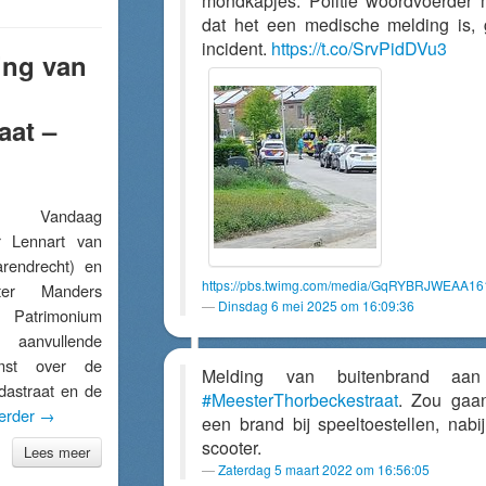
mondkapjes. Politie woordvoerder 
dat het een medische melding is,
incident.
https://t.co/SrvPidDVu3
ing van
aat –
 Vandaag
r Lennart van
rendrecht) en
https://pbs.twimg.com/media/GqRYBRJWEAA16
eter Manders
Dinsdag 6 mei 2025 om 16:09:36
atrimonium
anvullende
omst over de
Melding van buitenbrand aa
rdastraat en de
#MeesterThorbeckestraat
. Zou gaa
erder
→
een brand bij speeltoestellen, nabi
scooter.
Lees meer
Zaterdag 5 maart 2022 om 16:56:05