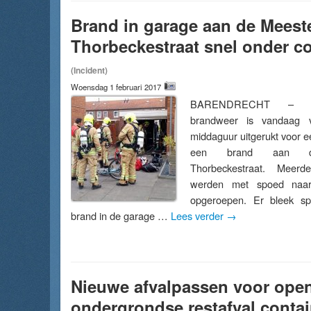
Brand in garage aan de Meest
Thorbeckestraat snel onder co
(Incident)
Woensdag 1 februari 2017
BARENDRECHT – [F
brandweer is vandaag v
middaguur uitgerukt voor 
een brand aan d
Thorbeckestraat. Meerd
werden met spoed naar 
opgeroepen. Er bleek s
brand in de garage …
Lees verder
→
Nieuwe afvalpassen voor ope
ondergrondse restafval conta