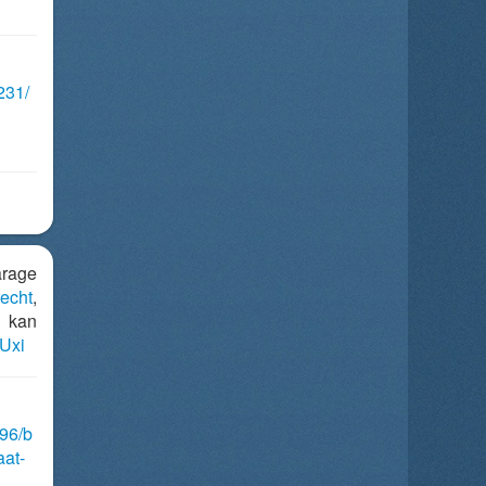
231/
age
echt
,
r kan
AUxi
596/b
aat-