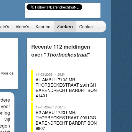
Zoeken
oto's
Video's
Kaarten
Contact
Recente 112 meldingen
over "
Thorbeckestraat
"
voor de
14-03-2026 14:29:54
A1 AMBU 17102 MR.
THORBECKESTRAAT 2991GH
BARENDRECHT BARDRT BON
41401
rdere
voor
17-01-2026 17:08:18
B2 AMBU 17201 MR.
oning
THORBECKESTRAAT 2991GG
vijf
BARENDRECHT BARDRT BON
oegen
9807