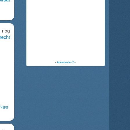
d nog
recht
-
Advertentie (?)
-
V.jpg