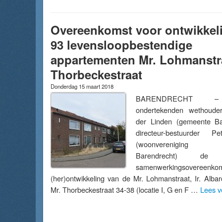
Overeenkomst voor ontwikkel
93 levensloopbestendige
appartementen Mr. Lohmanstr
Thorbeckestraat
Donderdag 15 maart 2018
BARENDRECHT –
ondertekenden wethoude
der Linden (gemeente Ba
directeur-bestuurder P
(woonvereniging P
Barendrecht) de a
samenwerkingsovereenk
(her)ontwikkeling van de Mr. Lohmanstraat, Ir. Alba
Mr. Thorbeckestraat 34-38 (locatie I, G en F …
Lees v