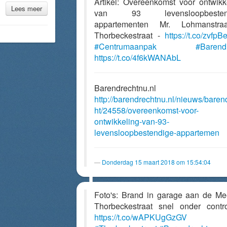
Artikel: Overeenkomst voor ontwikk
Lees meer
van 93 levensloopbesten
appartementen Mr. Lohmanstra
Thorbeckestraat -
https://t.co/zvfpB
#Centrumaanpak
#Barend
https://t.co/4f6kWANAbL
Barendrechtnu.nl
http://barendrechtnu.nl/nieuws/baren
ht/24558/overeenkomst-voor-
ontwikkeling-van-93-
levensloopbestendige-appartemen
Donderdag 15 maart 2018 om 15:54:04
Foto's: Brand in garage aan de Me
Thorbeckestraat snel onder contr
https://t.co/wAPKUgGzGV