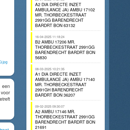
A2 DIA DIRECTE INZET
AMBULANCE JA) AMBU 17102
MR. THORBECKESTRAAT
2991GG BARENDRECHT
BARDRT BON 63132
16-04-2025 11:18:24
B2 AMBU 17206 MR.
THORBECKESTRAAT 2991GG
BARENDRECHT BARDRT BON
56830
Q.jpg
08-03-2025 10:21:35
A1 DIA DIRECTE INZET
AMBULANCE JA) AMBU 17140
MR. THORBECKESTRAAT
r een
2991GH BARENDRECHT
voor
BARDRT BON 36207
treft
09-02-2025 09:30:07
A2 AMBU 17146 MR.
THORBECKESTRAAT 2991GG
BARENDRECHT BARDRT BON
21691
raat
,