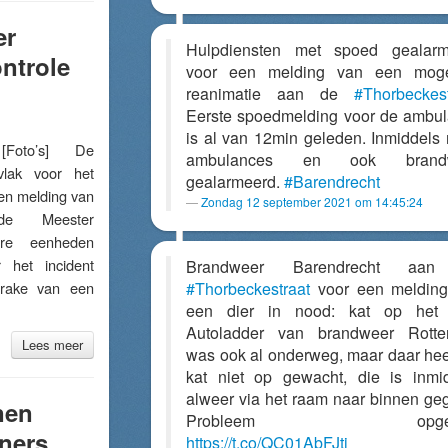
er
Hulpdiensten met spoed gealarm
ntrole
voor een melding van een mogel
reanimatie aan de
#Thorbeckest
Eerste spoedmelding voor de ambu
is al van 12min geleden. Inmiddels
oto’s] De
ambulances en ook brand
lak voor het
gealarmeerd.
#Barendrecht
een melding van
Zondag 12 september 2021 om 14:45:24
e Meester
ere eenheden
het incident
Brandweer Barendrecht aa
prake van een
#Thorbeckestraat
voor een melding
een dier in nood: kat op het 
Autoladder van brandweer Rotte
Lees meer
was ook al onderweg, maar daar hee
kat niet op gewacht, die is inmi
alweer via het raam naar binnen ge
nen
Probleem opgelo
iners
https://t.co/QC01AbFJtj