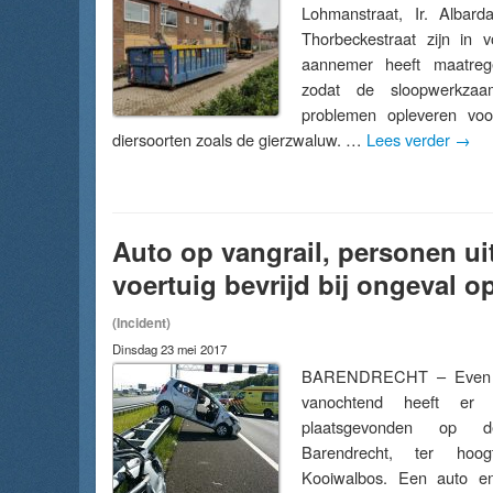
Lohmanstraat, Ir. Albard
Thorbeckestraat zijn in 
aannemer heeft maatrege
zodat de sloopwerkza
problemen opleveren vo
diersoorten zoals de gierzwaluw. …
Lees verder
→
Auto op vangrail, personen ui
voertuig bevrijd bij ongeval o
(Incident)
Dinsdag 23 mei 2017
BARENDRECHT – Even v
vanochtend heeft er 
plaatsgevonden op 
Barendrecht, ter hoo
Kooiwalbos. Een auto e