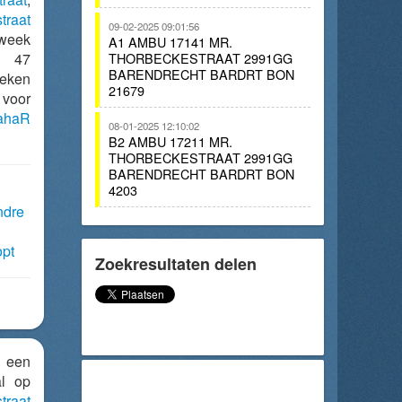
traat
09-02-2025 09:01:56
eek
A1 AMBU 17141 MR.
. 47
THORBECKESTRAAT 2991GG
BARENDRECHT BARDRT BON
eken
21679
voor
aahaR
08-01-2025 12:10:02
B2 AMBU 17211 MR.
THORBECKESTRAAT 2991GG
BARENDRECHT BARDRT BON
4203
ndre
opt
Zoekresultaten delen
 een
al op
traat