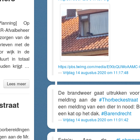
anning] Op
AR-Afvalbeheer
ezorgen van de
rieven met de
or wijk in de
uurt in totaal
uden krijgt …
https://pbs.twimg.com/media/EfXtcQUWoAAMC-
Vrijdag 14 augustus 2020 om 11:17:48
Lees meer
De brandweer gaat uitrukken voo
melding aan de
#Thorbeckestraat
traat
een melding van een dier in nood: Be
een kat op het dak.
#Barendrecht
Vrijdag 14 augustus 2020 om 11:01:42
rbereidingen
gen aan de Mr.
Foto's: Aan de
#Lohmanst