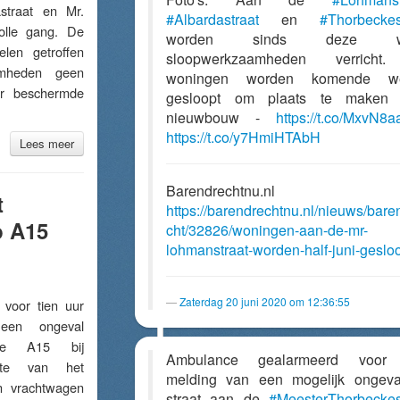
astraat en Mr.
#Albardastraat
en
#Thorbeckes
volle gang. De
worden sinds deze w
len getroffen
sloopwerkzaamheden verricht
amheden geen
woningen worden komende w
or beschermde
gesloopt om plaats te maken 
nieuwbouw -
https://t.co/MxvN8
https://t.co/y7HmiHTAbH
Lees meer
Barendrechtnu.nl
t
https://barendrechtnu.nl/nieuws/bare
p A15
cht/32826/woningen-aan-de-mr-
lohmanstraat-worden-half-juni-geslo
Zaterdag 20 juni 2020 om 12:36:55
oor tien uur
een ongeval
de A15 bij
Ambulance gealarmeerd voor
gte van het
melding van een mogelijk ongev
n vrachtwagen
straat aan de
#MeesterThorbeckes