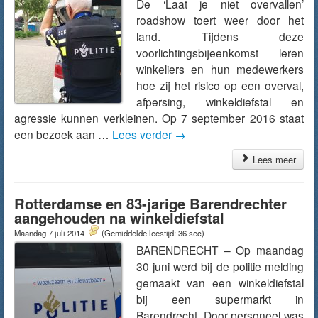
De ‘Laat je niet overvallen’
roadshow toert weer door het
land. Tijdens deze
voorlichtingsbijeenkomst leren
winkeliers en hun medewerkers
hoe zij het risico op een overval,
afpersing, winkeldiefstal en
agressie kunnen verkleinen. Op 7 september 2016 staat
een bezoek aan …
Lees verder
→
Lees meer
Rotterdamse en 83-jarige Barendrechter
aangehouden na winkeldiefstal
Maandag 7 juli 2014
(Gemiddelde leestijd: 36 sec)
BARENDRECHT – Op maandag
30 juni werd bij de politie melding
gemaakt van een winkeldiefstal
bij een supermarkt in
Barendrecht. Door personeel was