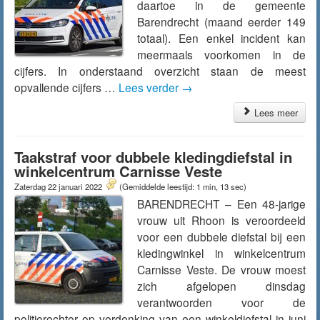
daartoe in de gemeente
Barendrecht (maand eerder 149
totaal). Een enkel incident kan
meermaals voorkomen in de
cijfers. In onderstaand overzicht staan de meest
opvallende cijfers …
Lees verder
→
Lees meer
Taakstraf voor dubbele kledingdiefstal in
winkelcentrum Carnisse Veste
Zaterdag 22 januari 2022
(Gemiddelde leestijd: 1 min, 13 sec)
BARENDRECHT – Een 48-jarige
vrouw uit Rhoon is veroordeeld
voor een dubbele diefstal bij een
kledingwinkel in winkelcentrum
Carnisse Veste. De vrouw moest
zich afgelopen dinsdag
verantwoorden voor de
politierechter op verdenking van een winkeldiefstal in juni