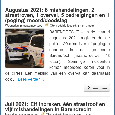
Augustus 2021: 6 mishandelingen, 2
straatroven, 1 overval, 5 bedreigingen en 1
(poging) moord/doodslag
Woensdag 15 september 2021
(Gemiddelde leestijd: 1 min, 3 sec)
BARENDRECHT – In de maand
augustus 2021 registreerde de
politie 120 misdrijven of pogingen
daartoe in de gemeente
Barendrecht (maand eerder 143
totaal). Sommige incidenten
komen meerdere keren voor in
de cijfers: Een melding van een overval kan daarnaast
ook …
Lees verder
→
Lees meer
Juli 2021: Elf inbraken, één straatroof en
vijf mishandelingen in Barendrecht
Maandag 16 augustus 2021
(Gemiddelde leestijd: 1 min, 10 sec)