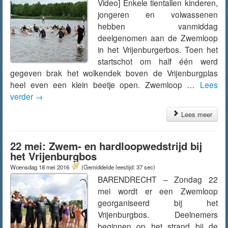
Video] Enkele tientallen kinderen,
jongeren en volwassenen
hebben vanmiddag
deelgenomen aan de Zwemloop
in het Vrijenburgerbos. Toen het
startschot om half één werd
gegeven brak het wolkendek boven de Vrijenburgplas
heel even een klein beetje open. Zwemloop …
Lees
verder
→
Lees meer
22 mei: Zwem- en hardloopwedstrijd bij
het Vrijenburgbos
Woensdag 18 mei 2016
(Gemiddelde leestijd: 37 sec)
BARENDRECHT – Zondag 22
mei wordt er een Zwemloop
georganiseerd bij het
Vrijenburgbos. Deelnemers
beginnen op het strand bij de