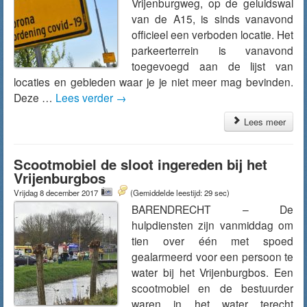
Vrijenburgweg, op de geluidswal
van de A15, is sinds vanavond
officieel een verboden locatie. Het
parkeerterrein is vanavond
toegevoegd aan de lijst van
locaties en gebieden waar je je niet meer mag bevinden.
Deze …
Lees verder
→
Lees meer
Scootmobiel de sloot ingereden bij het
Vrijenburgbos
Vrijdag 8 december 2017
(Gemiddelde leestijd: 29 sec)
BARENDRECHT – De
hulpdiensten zijn vanmiddag om
tien over één met spoed
gealarmeerd voor een persoon te
water bij het Vrijenburgbos. Een
scootmobiel en de bestuurder
waren in het water terecht