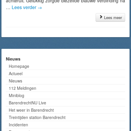
achteruit. Gelukkig zorgde diezelfde blauwe verbinding na
…
Lees verder
→
Lees meer
Nieuws
Homepage
Actueel
Nieuws
112 Meldingen
Miniblog
BarendrechtNU Live
Het weer in Barendrecht
Treintijden station Barendrecht
Incidenten