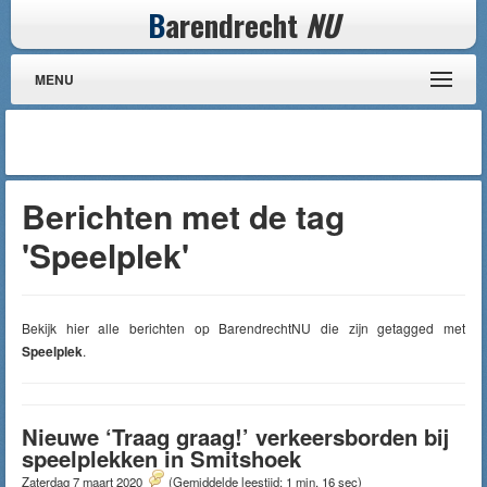
B
arendrecht
NU
MENU
Berichten met de tag
'Speelplek'
Bekijk hier alle berichten op BarendrechtNU die zijn getagged met
Speelplek
.
Nieuwe ‘Traag graag!’ verkeersborden bij
speelplekken in Smitshoek
Zaterdag 7 maart 2020
(Gemiddelde leestijd: 1 min, 16 sec)