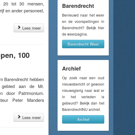
n 20 tot 30 mensen,
Barendrecht
ijf en ander personeel,
Benieuwd naar het weer
en de voorspellingen in
Lees meer
Barendrecht? Bekijk hier
de weerpagina.
Barendrecht Weer
open, 100
Archief
Op zoek naar een oud
m Barendrecht hebben
nieuwsbericht of gewoon
t gebied aan de Mr.
nieuwsgierig naar wat er
en door Patrimonium.
in het verleden is
cteur Peter Manders
gebeurd? Bekijk dan het
BarendrechtNU archief.
Lees meer
Archief