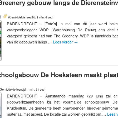
Greenery gebouw langs de Dierenstein
(Gemiddelde leestijd: 1 min, 4 sec)
BARENDRECHT – [Foto’s] In mei van dit jaar werd beke
vastgoedbelegger WDP (Warehousing De Pauw) een deel v
vastgoed gekocht had van The Greenery. WDP is inmiddels be
van de gebouwen langs …
Lees verder
→
choolgebouw De Hoeksteen maakt plaa
Gemiddelde leestijd: 1 min, 31 sec)
BARENDRECHT – Aanstaande maandag (29 juni) zal er 
sloopwerkzaamheden bij het voormalige schoolgebouw D
Kruidentuin. De gemeente heeft omwonenden hierover geïnforme
materiaal met asbest. De locatie zal worden gebruikt om …
Lees 