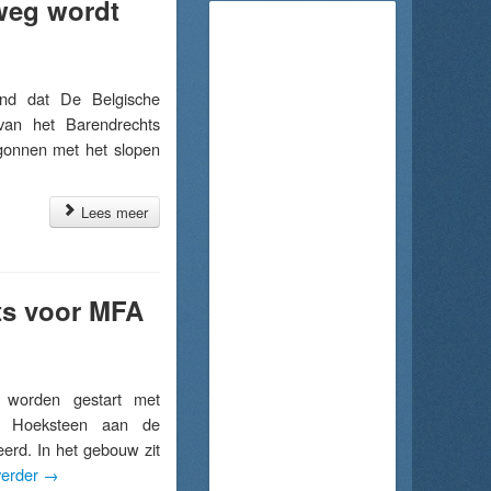
weg wordt
nd dat De Belgische
an het Barendrechts
gonnen met het slopen
Lees meer
ts voor MFA
worden gestart met
e Hoeksteen aan de
erd. In het gebouw zit
verder
→