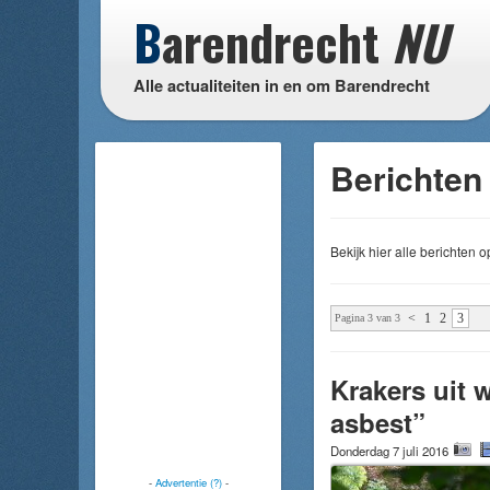
B
arendrecht
NU
Alle actualiteiten in en om Barendrecht
Berichten 
Bekijk hier alle berichten
<
1
2
3
Pagina 3 van 3
Krakers uit 
asbest”
Donderdag 7 juli 2016
-
Advertentie (?)
-