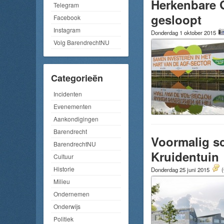
Herkenbare 
Telegram
gesloopt
Facebook
Instagram
Donderdag 1 oktober 2015
Volg BarendrechtNU
Categorieën
Incidenten
Evenementen
Aankondigingen
Barendrecht
Voormalig s
BarendrechtNU
Kruidentuin
Cultuur
Historie
Donderdag 25 juni 2015
(
Milieu
Ondernemen
Onderwijs
Politiek