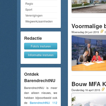
Regio
Sport
Verenigingen
Wegwerkzaamheden
Voormalige 
Woensdag 24 juni 2015
(
Redactie
Foto's insturen
Informatie insturen
Ontdek
BarendrechtNU
Bouw MFA Kr
BarendrechtNU is meer
Donderdag 16 april 2015
dan alleen nieuws, we
hebben bijvoorbeeld ook
de
BarendrechtNU 112