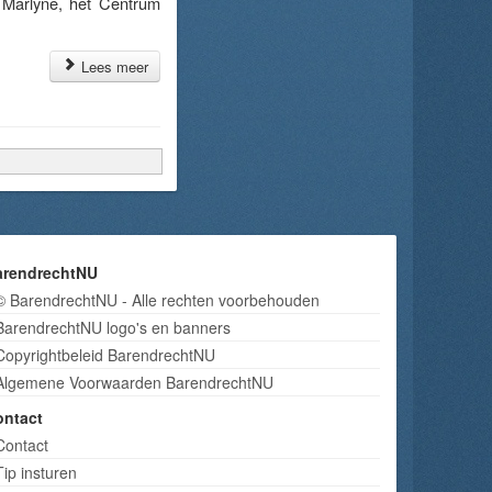
 Marlyne, het Centrum
Lees meer
arendrechtNU
© BarendrechtNU - Alle rechten voorbehouden
BarendrechtNU logo's en banners
Copyrightbeleid BarendrechtNU
Algemene Voorwaarden BarendrechtNU
ontact
Contact
Tip insturen