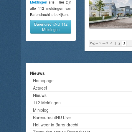
Meldingen
site. Hier zijn
alle 112 meldingen van
Barendrecht te bekijken.
BarendrechtNU 112
Meldingen
<
1
2
3
Pagina 3 van 3
Nieuws
Homepage
Actueel
Nieuws
112 Meldingen
Miniblog
BarendrechtNU Live
Het weer in Barendrecht