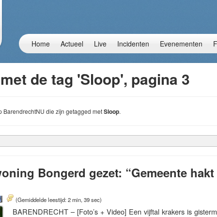
Home
Actueel
Live
Incidenten
Evenementen
F
met de tag 'Sloop', pagina 3
 op BarendrechtNU die zijn getagged met
Sloop
.
woning Bongerd gezet: “Gemeente hakt 
(Gemiddelde leestijd: 2 min, 39 sec)
BARENDRECHT – [Foto’s + Video] Een vijftal krakers is gisterm