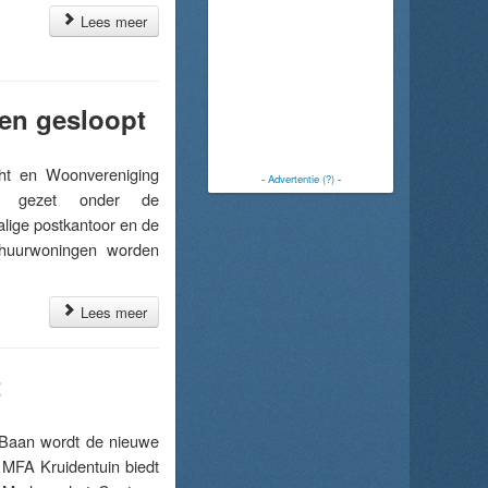
Lees meer
en gesloopt
t en Woonvereniging
-
Advertentie (?)
-
en gezet onder de
lige postkantoor en de
 huurwoningen worden
Lees meer
t
Baan wordt de nieuwe
MFA Kruidentuin biedt