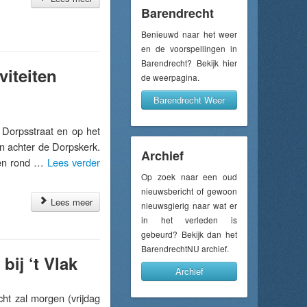
Barendrecht
Benieuwd naar het weer
en de voorspellingen in
Barendrecht? Bekijk hier
viteiten
de weerpagina.
Barendrecht Weer
Dorpsstraat en op het
in achter de Dorpskerk.
Archief
ten rond …
Lees verder
Op zoek naar een oud
nieuwsbericht of gewoon
Lees meer
nieuwsgierig naar wat er
in het verleden is
gebeurd? Bekijk dan het
BarendrechtNU archief.
ij ‘t Vlak
Archief
 zal morgen (vrijdag