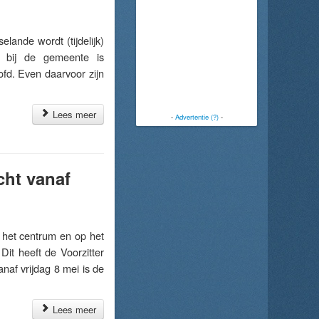
nde wordt (tijdelijk)
e bij de gemeente is
fd. Even daarvoor zijn
Lees meer
-
Advertentie (?)
-
cht vanaf
het centrum en op het
it heeft de Voorzitter
af vrijdag 8 mei is de
Lees meer