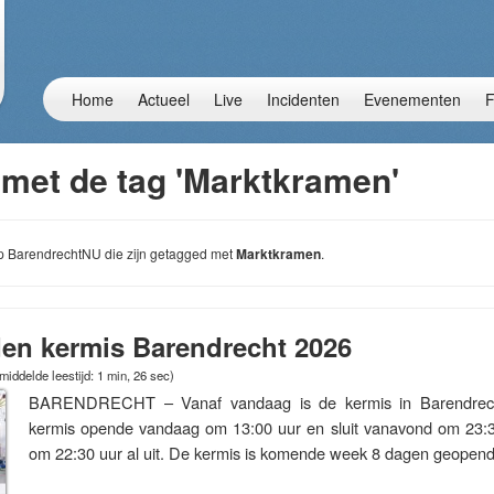
Home
Actueel
Live
Incidenten
Evenementen
F
 met de tag 'Marktkramen'
 op BarendrechtNU die zijn getagged met
Marktkramen
.
den kermis Barendrecht 2026
iddelde leestijd: 1 min, 26 sec)
BARENDRECHT – Vanaf vandaag is de kermis in Barendrec
kermis opende vandaag om 13:00 uur en sluit vanavond om 23:3
om 22:30 uur al uit. De kermis is komende week 8 dagen geope