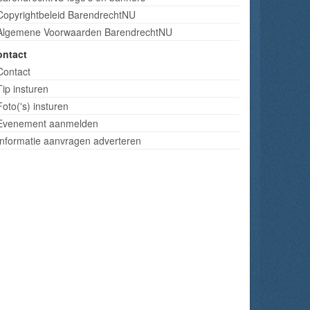
Copyrightbeleid BarendrechtNU
Algemene Voorwaarden BarendrechtNU
ontact
Contact
Tip insturen
Foto('s) insturen
Evenement aanmelden
Informatie aanvragen adverteren