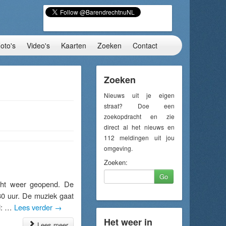
oto's
Video's
Kaarten
Zoeken
Contact
Zoeken
Nieuws uit je eigen
straat? Doe een
zoekopdracht en zie
direct al het nieuws en
112 meldingen uit jou
omgeving.
Zoeken:
Go
ht weer geopend. De
0 uur. De muziek gaat
nd: …
Lees verder
→
Het weer in
Lees meer