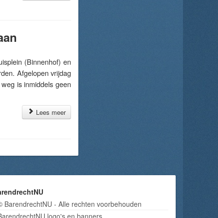
aan
plein (Binnenhof) en
rden. Afgelopen vrijdag
 weg is inmiddels geen
Lees meer
arendrechtNU
© BarendrechtNU - Alle rechten voorbehouden
BarendrechtNU logo's en banners