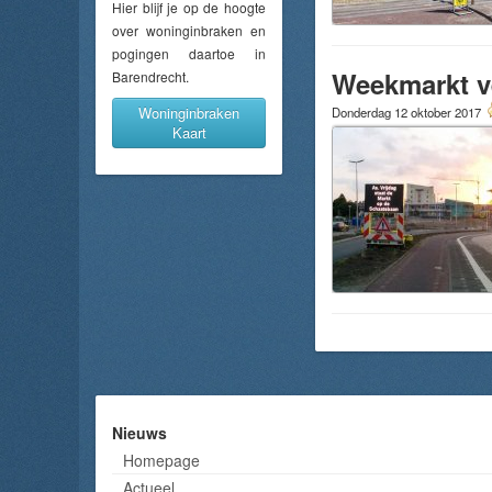
Hier blijf je op de hoogte
over woninginbraken en
pogingen daartoe in
Weekmarkt ve
Barendrecht.
Woninginbraken
Donderdag 12 oktober 2017
Kaart
Nieuws
Homepage
Actueel