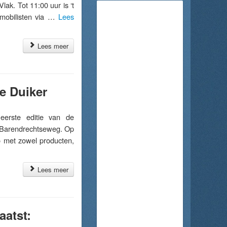
lak. Tot 11:00 uur is ‘t
omobilisten via …
Lees
Lees meer
ne Duiker
rste editie van de
e Barendrechtseweg. Op
o met zowel producten,
Lees meer
aatst: