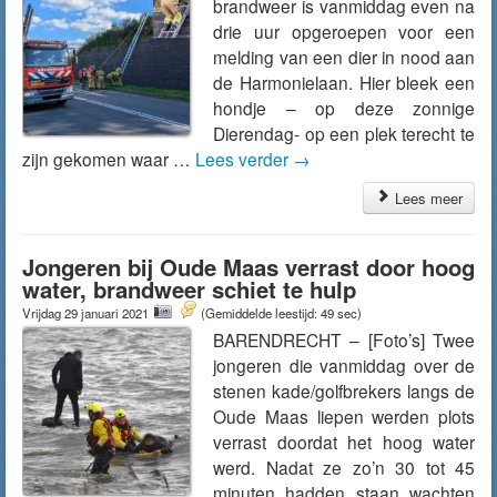
brandweer is vanmiddag even na
drie uur opgeroepen voor een
melding van een dier in nood aan
de Harmonielaan. Hier bleek een
hondje – op deze zonnige
Dierendag- op een plek terecht te
zijn gekomen waar …
Lees verder
→
Lees meer
Jongeren bij Oude Maas verrast door hoog
water, brandweer schiet te hulp
Vrijdag 29 januari 2021
(Gemiddelde leestijd: 49 sec)
BARENDRECHT – [Foto’s] Twee
jongeren die vanmiddag over de
stenen kade/golfbrekers langs de
Oude Maas liepen werden plots
verrast doordat het hoog water
werd. Nadat ze zo’n 30 tot 45
minuten hadden staan wachten