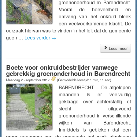
groenonderhoud in Barendrecht.
Vooral de hoeveelheid en
omvang van het onkruid bleek
een veelvoorkomende klacht. De
oorzaak hiervan was te vinden in het feit dat de gemeente
geen …
Lees verder
→
Lees meer
Boete voor onkruidbestrijder vanwege
gebrekkig groenonderhoud in Barendrecht
Maandag 25 september 2017
(Gemiddelde leestijd: 1 min, 11 sec)
BARENDRECHT – De afgelopen
maanden is er veelvuldig
geklaagd over achterstallig of
slecht uitgevoerd
groenonderhoud in verschillende
wijken van Barendrecht.
Inmiddels is gebleken dat een
groen-aannemer van de gemeente het werk afgelopen