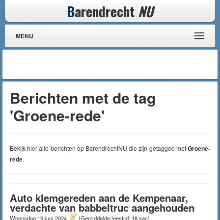
B
arendrecht
NU
MENU
Berichten met de tag
'Groene-rede'
Bekijk hier alle berichten op BarendrechtNU die zijn getagged met
Groene-
rede
.
Auto klemgereden aan de Kempenaar,
verdachte van babbeltruc aangehouden
Woensdag 19 juni 2024
(Gemiddelde leestijd: 18 sec)