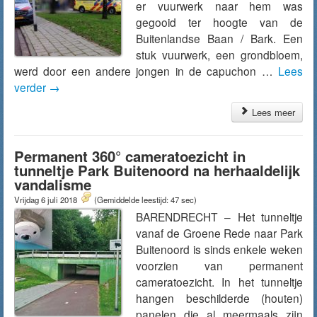
er vuurwerk naar hem was
gegooid ter hoogte van de
Buitenlandse Baan / Bark. Een
stuk vuurwerk, een grondbloem,
werd door een andere jongen in de capuchon …
Lees
verder
→
Lees meer
Permanent 360° cameratoezicht in
tunneltje Park Buitenoord na herhaaldelijk
vandalisme
Vrijdag 6 juli 2018
(Gemiddelde leestijd: 47 sec)
BARENDRECHT – Het tunneltje
vanaf de Groene Rede naar Park
Buitenoord is sinds enkele weken
voorzien van permanent
cameratoezicht. In het tunneltje
hangen beschilderde (houten)
panelen die al meermaals zijn