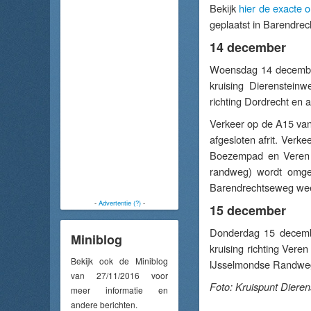
Bekijk
hier de exacte 
geplaatst in Barendrec
14 december
Woensdag 14 december
kruising Dierensteinw
richting Dordrecht en a
Verkeer op de A15 van
afgesloten afrit. Verk
Boezempad en Veren A
randweg) wordt omge
Barendrechtseweg wee
-
Advertentie (?)
-
15 december
Donderdag 15 decembe
Miniblog
kruising richting Ver
Bekijk ook de Miniblog
IJsselmondse Randweg e
van 27/11/2016 voor
Foto: Kruispunt Diere
meer informatie en
andere berichten.