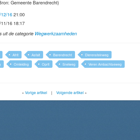
Bron: Gemeente Barendrecht)
/12/16
21:00
/11/16 18:17
ls uit de categorie
Wegwerkzaamheden
Afrit
Asfalt
Barendrecht
Dierensteinweg
g
Omleiding
Oprit
Snelweg
Veren Ambachtseweg
«
Vorige artikel
|
Volgende artikel
»