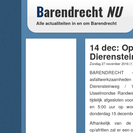
B
arendrecht
NU
Alle actualiteiten in en om Barendrecht
14 dec: Op
Dierenste
Zondag 27 november 2016
(
1
BARENDRECHT 
asfaltwerkzaamhe
Dierensteinweg /
IJsselmondse Randwe
tijdelijk afgesloten v
en 5:00 uur op wo
donderdag 15 decembe
Afhankelijk van de
op/afritten zal er een