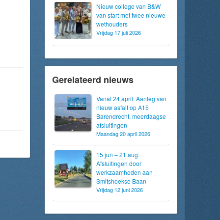
Nieuw college van B&W
van start met twee nieuwe
wethouders
Vrijdag 17 juli 2026
Gerelateerd nieuws
Vanaf 24 april: Aanleg van
nieuw asfalt op A15
Barendrecht, meerdaagse
afsluitingen
Maandag 20 april 2026
15 jun – 21 aug:
Afsluitingen door
werkzaamheden aan
Smitshoekse Baan
Vrijdag 12 juni 2026