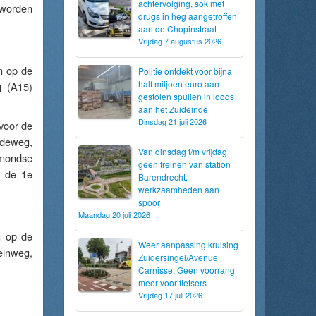
achtervolging, sok met
 worden
drugs in heg aangetroffen
aan de Chopinstraat
Vrijdag 7 augustus 2026
n op de
Politie ontdekt voor bijna
half miljoen euro aan
g (A15)
gestolen spullen in loods
aan het Zuideinde
Dinsdag 21 juli 2026
voor de
eedeweg,
Van dinsdag t/m vrijdag
lmondse
geen treinen van station
a de 1e
Barendrecht;
werkzaamheden aan
spoor
Maandag 20 juli 2026
n op de
Weer aanpassing kruising
einweg,
Zuidersingel/Avenue
Carnisse: Geen voorrang
meer voor fietsers
Vrijdag 17 juli 2026