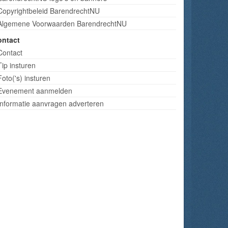
Copyrightbeleid BarendrechtNU
Algemene Voorwaarden BarendrechtNU
ontact
Contact
Tip insturen
Foto('s) insturen
Evenement aanmelden
Informatie aanvragen adverteren