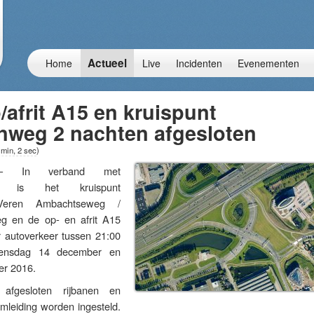
Actueel
Home
Live
Incidenten
Evenementen
/afrit A15 en kruispunt
inweg 2 nachten afgesloten
 min, 2 sec
)
– In verband met
den is het kruispunt
 Veren Ambachtseweg /
g en de op- en afrit A15
oor autoverkeer tussen 21:00
ensdag 14 december en
r 2016.
 afgesloten rijbanen en
 omleiding worden ingesteld.