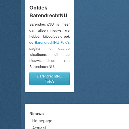
Ontdek
BarendrechtNU
BarendrechtNU is meer
dan alleen nieuws, we
hebben bijvoorbeeld ook
de
BarendrechtNU Foto's
pagina met daarop
fotoalbums uit de
nieuwsberichten van
BarendrechtNU.
BarendrechtNU
Foto's
Nieuws
Homepage
Actueel