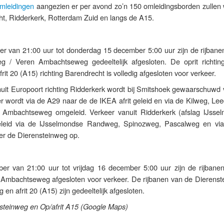
omleidingen
aangezien er per avond zo’n 150 omleidingsborden zullen
ht, Ridderkerk, Rotterdam Zuid en langs de A15.
 van 21:00 uur tot donderdag 15 december 5:00 uur zijn de rijbane
eg / Veren Ambachtseweg gedeeltelijk afgesloten. De oprit richtin
frit 20 (A15) richting Barendrecht is volledig afgesloten voor verkeer.
uit Europoort richting Ridderkerk wordt bij Smitshoek gewaarschuwd 
eer wordt via de A29 naar de de IKEA afrit geleid en via de Kilweg, L
mbachtseweg omgeleid. Verkeer vanuit Ridderkerk (afslag IJsse
leid via de IJsselmondse Randweg, Spinozweg, Pascalweg en vi
r de Dierensteinweg op.
r van 21:00 uur tot vrijdag 16 december 5:00 uur zijn de rijbane
en Ambachtseweg afgesloten voor verkeer. De rijbanen van de Dierenst
n afrit 20 (A15) zijn gedeeltelijk afgesloten.
nsteinweg en Op/afrit A15 (Google Maps)