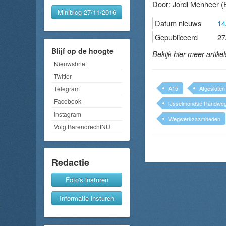
Door:
Jordi Menheer
(
Miniblog 27/11/2016
Datum nieuws
14
Gepubliceerd
27
Blijf op de hoogte
Bekijk hier meer artike
Nieuwsbrief
Twitter
Telegram
A15
Afgesloten
Facebook
IJsselmondse Randwe
Instagram
Wegwerkzaamheden
Volg BarendrechtNU
Redactie
Foto's insturen
Informatie insturen