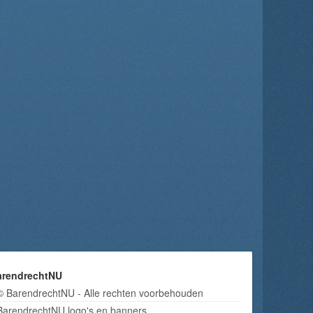
arendrechtNU
© BarendrechtNU - Alle rechten voorbehouden
BarendrechtNU logo's en banners