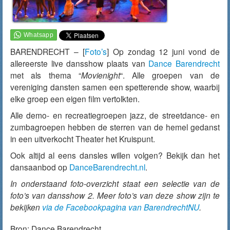
BARENDRECHT – [
Foto’s
] Op zondag 12 juni vond de
allereerste live dansshow plaats van
Dance Barendrecht
met als thema “
Movienight
“. Alle groepen van de
vereniging dansten samen een spetterende show, waarbij
elke groep een eigen film vertolkten.
Alle demo- en recreatiegroepen jazz, de streetdance- en
zumbagroepen hebben de sterren van de hemel gedanst
in een uitverkocht Theater het Kruispunt.
Ook altijd al eens dansles willen volgen? Bekijk dan het
dansaanbod op
DanceBarendrecht.nl
.
In onderstaand foto-overzicht staat een selectie van de
foto’s van dansshow 2. Meer foto’s van deze show zijn te
bekijken
via de Facebookpagina van BarendrechtNU
.
Bron:
Dance Barendrecht