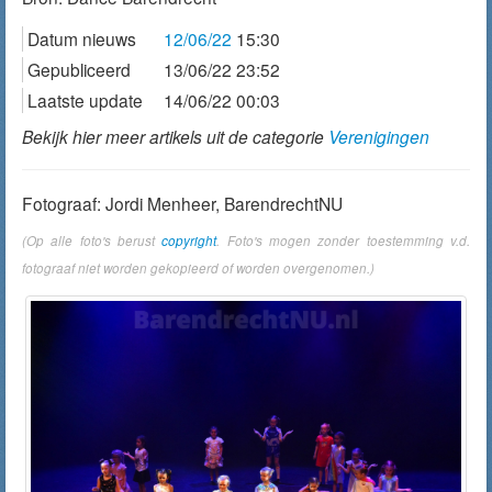
Datum nieuws
12/06/22
15:30
Gepubliceerd
13/06/22 23:52
Laatste update
14/06/22 00:03
Bekijk hier meer artikels uit de categorie
Verenigingen
Fotograaf: Jordi Menheer, BarendrechtNU
(Op alle foto's berust
copyright
. Foto's mogen zonder toestemming v.d.
fotograaf niet worden gekopieerd of worden overgenomen.)