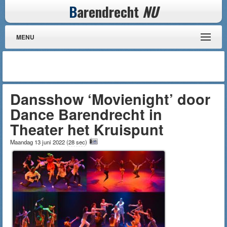
B
arendrecht
NU
MENU
Dansshow ‘Movienight’ door
Dance Barendrecht in
Theater het Kruispunt
Maandag 13 juni 2022
(
28 sec
)