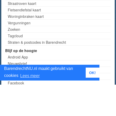
Straatroven kaart
Fietsendiefstal kaart
Woninginbraken kaart
Vergunningen
Zoeken
Tagcloud
Straten & postcodes in Barendrecht
Blijf op de hoogte
Android App
Nieuwsbrief
BarendrechtNU.nl maakt gebruikt van
RSS
OK!
cookies
Lees meer
Twitter
Facebook
Instagram
Telegram kanaal
Tumblr
Alle manieren om op de hoogte te blijven