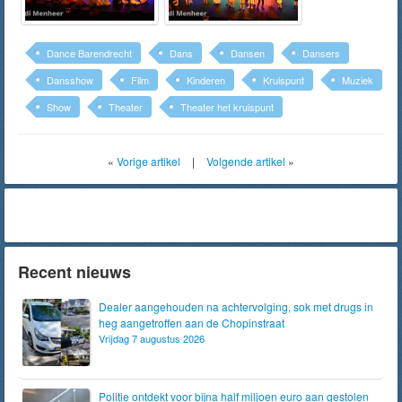
Dance Barendrecht
Dans
Dansen
Dansers
Dansshow
Film
Kinderen
Kruispunt
Muziek
Show
Theater
Theater het kruispunt
«
Vorige artikel
|
Volgende artikel
»
Recent nieuws
Dealer aangehouden na achtervolging, sok met drugs in
heg aangetroffen aan de Chopinstraat
Vrijdag 7 augustus 2026
Politie ontdekt voor bijna half miljoen euro aan gestolen