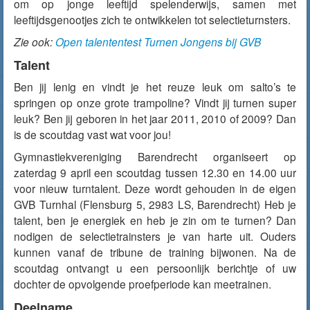
om op jonge leeftijd spelenderwijs, samen met
leeftijdsgenootjes zich te ontwikkelen tot selectieturnsters.
Zie ook:
Open talententest Turnen Jongens bij GVB
Talent
Ben jij lenig en vindt je het reuze leuk om salto’s te
springen op onze grote trampoline? Vindt jij turnen super
leuk? Ben jij geboren in het jaar 2011, 2010 of 2009? Dan
is de scoutdag vast wat voor jou!
Gymnastiekvereniging Barendrecht organiseert op
zaterdag 9 april een scoutdag tussen 12.30 en 14.00 uur
voor nieuw turntalent. Deze wordt gehouden in de eigen
GVB Turnhal (Flensburg 5, 2983 LS, Barendrecht) Heb je
talent, ben je energiek en heb je zin om te turnen? Dan
nodigen de selectietrainsters je van harte uit. Ouders
kunnen vanaf de tribune de training bijwonen. Na de
scoutdag ontvangt u een persoonlijk berichtje of uw
dochter de opvolgende proefperiode kan meetrainen.
Deelname