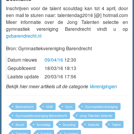
Inschrijven voor de talent scoutdag kan tot 4 april, door
een mail te sturen naar: talentendag2016 [@] hotmail.com
Meer informatie over de Jong Talenten selectie en
gymnastiek vereniging Barendrecht vindt u op
gvbarendrecht.nl
Bron:
Gymnastiekvereniging Barendrecht
Datum nieuws
09/04/16
12:30
Gepubliceerd
18/03/16 18:13
Laatste update
20/03/16 17:56
Bekijk hier meer artikels uit de categorie
Verenigingen
Barendrecht
GVB
Gym
Gymnastiekvereniging
Gymnastiekvereniging Barendrecht
Jong Talenten Selectie
Scout
Scoutdag
Scouting
Selectie
Talent
Talenten
Turnhal
Turntalent