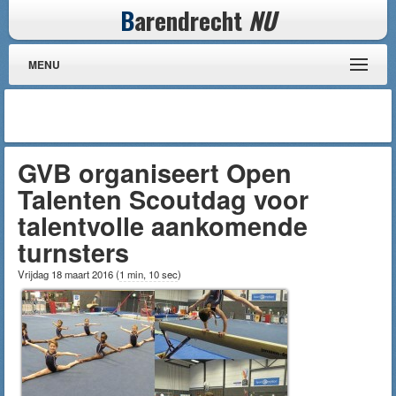
B
arendrecht
NU
MENU
GVB organiseert Open
Talenten Scoutdag voor
talentvolle aankomende
turnsters
Vrijdag 18 maart 2016
(
1 min, 10 sec
)