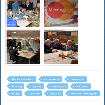
Binnenlandse Baan
Burgemeester
Centrumpost
Ervaring
Gesprek
Meetingpoint
Ontmoeten
Praten
Veteraan
Veteranen
Veteranen Meetingpoint