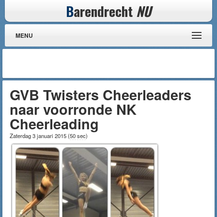
B
arendrecht
NU
MENU
GVB Twisters Cheerleaders
naar voorronde NK
Cheerleading
Zaterdag 3 januari 2015
(
50 sec
)