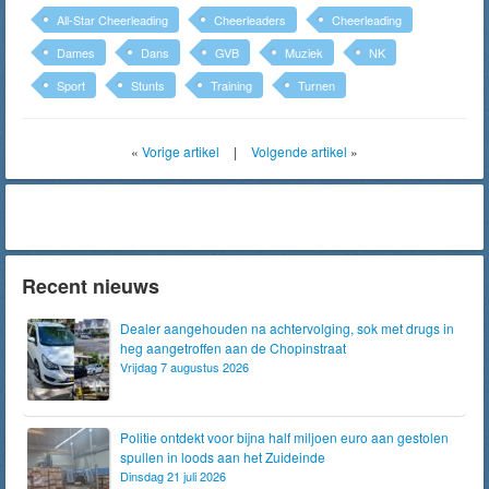
All-Star Cheerleading
Cheerleaders
Cheerleading
Dames
Dans
GVB
Muziek
NK
Sport
Stunts
Training
Turnen
«
Vorige artikel
|
Volgende artikel
»
Recent nieuws
Dealer aangehouden na achtervolging, sok met drugs in
heg aangetroffen aan de Chopinstraat
Vrijdag 7 augustus 2026
Politie ontdekt voor bijna half miljoen euro aan gestolen
spullen in loods aan het Zuideinde
Dinsdag 21 juli 2026