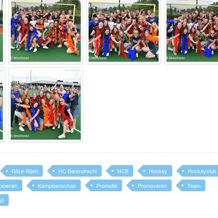
Gilze-Rijen
HC Barendrecht
HCB
Hockey
Hockeyclub
ioenen
Kampioenschap
Promotie
Promoveren
Team
jd