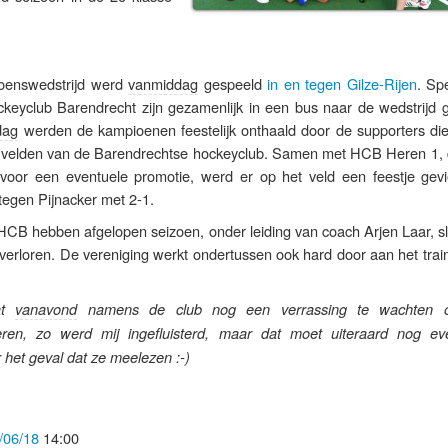
oenswedstrijd werd
vanmiddag
gespeeld
in en tegen Gilze-Rijen
. Sp
keyclub Barendrecht zijn gezamenlijk in een bus naar de wedstrijd 
dag
werden de kampioenen feestelijk onthaald door de supporters di
e velden van de Barendrechtse hockeyclub. Samen met HCB Heren 1, 
voor een eventuele promotie, werd er op het veld een feestje gevie
tegen Pijnacker met 2-1.
B hebben afgelopen seizoen, onder leiding van coach Arjen Laar, sl
verloren. De vereniging werkt ondertussen ook hard door aan het trai
at
vanavond
namens de club nog een verrassing te wachten 
ren, zo werd mij ingefluisterd, maar dat moet uiteraard nog e
r het geval dat ze meelezen :-)
/06/18
14:00