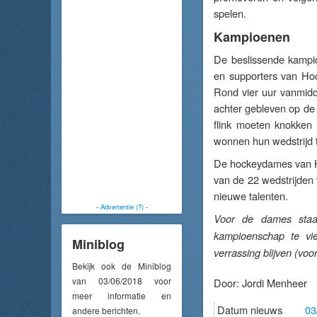
spelen.
Kampioenen
De beslissende kampi
en supporters van Hoc
Rond vier uur
vanmid
achter gebleven op d
flink moeten knokken 
wonnen hun wedstrijd 
De hockeydames van HC
van de 22 wedstrijden 
nieuwe talenten.
-
Advertentie (?)
-
Voor de dames sta
kampioenschap te vie
Miniblog
verrassing blijven (voo
Bekijk ook de Miniblog
van 03/06/2018 voor
Door:
Jordi Menheer
meer informatie en
Datum nieuws
03
andere berichten.