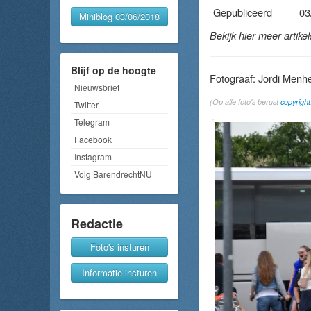
Gepubliceerd
03
Miniblog 03/06/2018
Bekijk hier meer artike
Blijf op de hoogte
Fotograaf: Jordi Menh
Nieuwsbrief
(Op alle foto's berust
copyright
Twitter
Telegram
Facebook
Instagram
Volg BarendrechtNU
Redactie
Foto's insturen
Informatie insturen