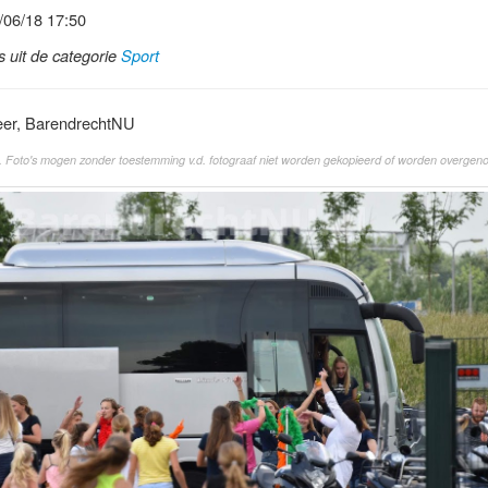
/06/18 17:50
ls uit de categorie
Sport
eer, BarendrechtNU
. Foto's mogen zonder toestemming v.d. fotograaf niet worden gekopieerd of worden overgen