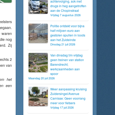
achtervolging, sok met
drugs in heg aangetroffen
aan de Chopinstraat
Vrijdag 7 augustus 2026
eelsters
Politie ontdekt voor bijna
gegaan.
half miljoen euro aan
e waren
gestolen spullen in loods
die nog
aan het Zuideinde
Dinsdag 21 juli 2026
rd. Zij
Van dinsdag t/m vrijdag
echts 2
geen treinen van station
Barendrecht;
nen van
werkzaamheden aan
spoor
Maandag 20 juli 2026
om het
ven een
Weer aanpassing kruising
Zuidersingel/Avenue
Carnisse: Geen voorrang
meer voor fietsers
Vrijdag 17 juli 2026