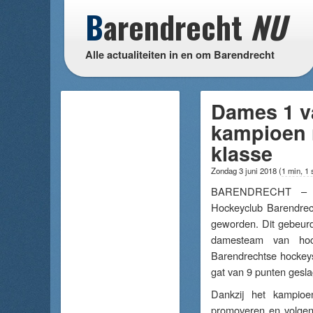
B
arendrecht
NU
Alle actualiteiten in en om Barendrecht
Dames 1 v
kampioen n
klasse
Zondag 3 juni 2018
(
1 min, 1 
BARENDRECHT – 
Hockeyclub Barendrec
geworden. Dit gebeurd
damesteam van hock
Barendrechtse hockey
gat van 9 punten gesl
Dankzij het kampio
promoveren en volgen