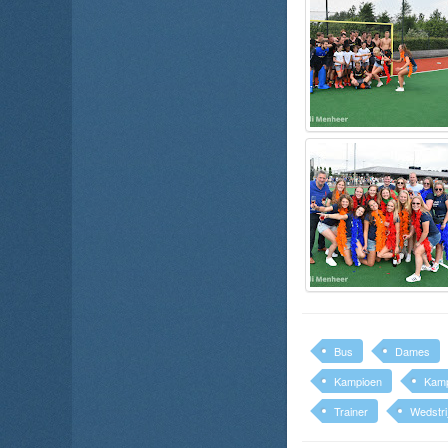
Bus
Dames
Kampioen
Kamp
Trainer
Wedstri