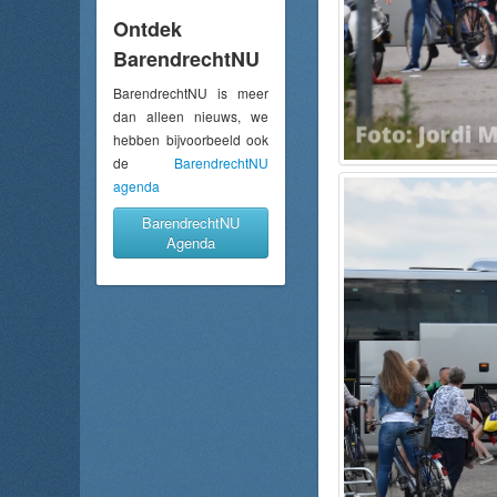
Ontdek
BarendrechtNU
BarendrechtNU is meer
dan alleen nieuws, we
hebben bijvoorbeeld ook
de
BarendrechtNU
agenda
BarendrechtNU
Agenda