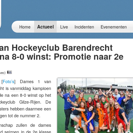
Actueel
Home
Live
Incidenten
Evenementen
an Hockeyclub Barendrecht
a 8-0 winst: Promotie naar 2e
sec
)
[
Foto’s
] Dames 1 van
ht is
vanmiddag
kampioen
e na een 8-0 winst op het
eyclub Gilze-Rijen. De
sters hebben daarmee een
agen tot de nummer 2.
enschap zullen de dames
d seizoen in de 2e klasse