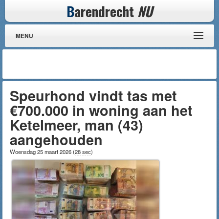
B
arendrecht
NU
MENU
Speurhond vindt tas met
€700.000 in woning aan het
Ketelmeer, man (43)
aangehouden
Woensdag 25 maart 2026
(
28 sec
)