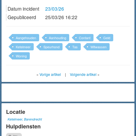
Datum incident
23/03/26
Gepubliceerd
25/03/26 16:22
Aangehouden
Aanhouding
Contant
Geld
Ketelmeer
Speurhond
Tas
Witwassen
Woning
«
Vorige artikel
|
Volgende artikel
»
Locatie
Ketelmeer, Barendrecht
Hulpdiensten