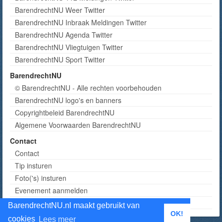
BarendrechtNU Weer Twitter
BarendrechtNU Inbraak Meldingen Twitter
BarendrechtNU Agenda Twitter
BarendrechtNU Vliegtuigen Twitter
BarendrechtNU Sport Twitter
BarendrechtNU
© BarendrechtNU - Alle rechten voorbehouden
BarendrechtNU logo's en banners
Copyrightbeleid BarendrechtNU
Algemene Voorwaarden BarendrechtNU
Contact
Contact
Tip insturen
Foto('s) insturen
Evenement aanmelden
Informatie aanvragen adverteren
BarendrechtNU.nl maakt gebruikt van
OK!
cookies
Lees meer