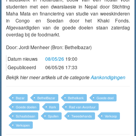
studenten met een dwarslaesie in Nepal door Stichting
Maha Mata en financiering van studie van weeskinderen
in Congo en Soedan door het Khaki Fonds.
Afgevaardigden van de goede doelen staan zaterdag
overdag bij de foodmarkt.
Door:
Jordi Menheer
(Bron: Bethelbazar)
Datum nieuws
08/05/26
19:00
Gepubliceerd
06/05/26 17:33
Bekijk hier meer artikels uit de categorie
Aankondigingen
Bazar
BethelBazar
Bethelkerk
Goede doel
Goede doelen
Kerk
Rad van Avontuur
Schaatsbaan
Spullen
Tweedehands
Verkoop
Verkopen