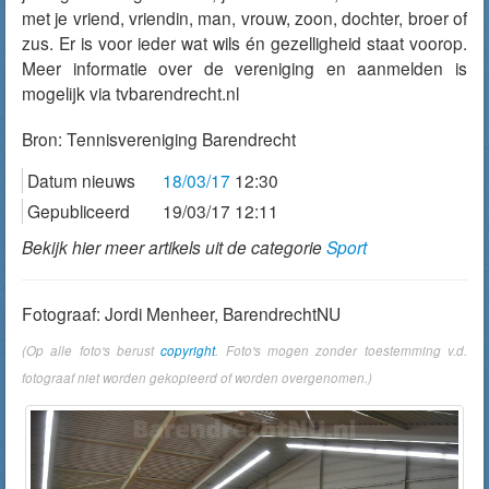
met je vriend, vriendin, man, vrouw, zoon, dochter, broer of
zus. Er is voor ieder wat wils én gezelligheid staat voorop.
Meer informatie over de vereniging en aanmelden is
mogelijk via tvbarendrecht.nl
Bron:
Tennisvereniging Barendrecht
Datum nieuws
18/03/17
12:30
Gepubliceerd
19/03/17 12:11
Bekijk hier meer artikels uit de categorie
Sport
Fotograaf: Jordi Menheer, BarendrechtNU
(Op alle foto's berust
copyright
. Foto's mogen zonder toestemming v.d.
fotograaf niet worden gekopieerd of worden overgenomen.)