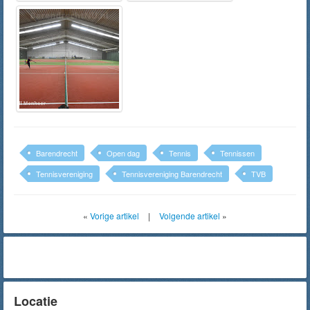
Barendrecht
Open dag
Tennis
Tennissen
Tennisvereniging
Tennisvereniging Barendrecht
TVB
«
Vorige artikel
|
Volgende artikel
»
Locatie