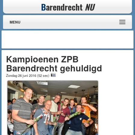
B
arendrecht
NU
MENU
Kampioenen ZPB
Barendrecht gehuldigd
Zondag 26 juni 2016
(
52 sec
)