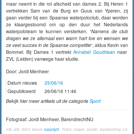
maar neemt in die rol afscheid van dames 2. Bij Heren 1
vertrekken Sam van de Burg en Guus van Yperen, zij
gaan verder bij een Spaanse waterpoloclub, daar worden
ze klaargestoomd om op den duur het Nederlands
waterpoloteam te kunnen versterken. “
Namens de club
dragen we ze allemaal een warm hart toe en wensen we
ze veel succes in de Spaanse competitie
“, aldus Kevin van
Bommel. Bij Dames 1 vertrekt
Annabel Goudriaan
naar
ZVL (Leiden) vanwege haar studie.
Door:
Jordi Menheer
Datum nieuws
25/06/16
Gepubliceerd
26/06/16 11:46
Bekijk hier meer artikels uit de categorie
Sport
Fotograaf: Jordi Menheer, BarendrechtNU
(Op alle foto's berust
copyright
. Foto's mogen zonder toestemming v.d.