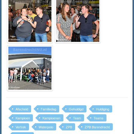
Afscheid
Familiedag
Gehuldigd
Huldiging
Kampioen
Kampioenen
Team
Teams
Vertrek
Waterpolo
ZPB
ZPB Barendrecht