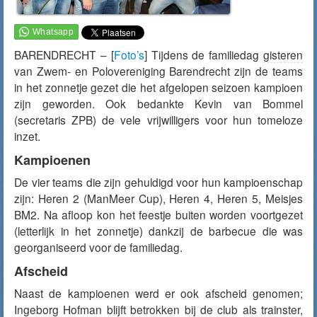
BARENDRECHT – [
Foto’s
] Tijdens de familiedag
gisteren
van Zwem- en Polovereniging Barendrecht zijn de teams
in het zonnetje gezet die het afgelopen seizoen kampioen
zijn geworden. Ook bedankte Kevin van Bommel
(secretaris ZPB) de vele vrijwilligers voor hun tomeloze
inzet.
Kampioenen
De vier teams die zijn gehuldigd voor hun kampioenschap
zijn: Heren 2 (ManMeer Cup), Heren 4, Heren 5, Meisjes
BM2. Na afloop kon het feestje buiten worden voortgezet
(letterlijk in het zonnetje) dankzij de barbecue die was
georganiseerd voor de familiedag.
Afscheid
Naast de kampioenen werd er ook afscheid genomen;
Ingeborg Hofman blijft betrokken bij de club als trainster,